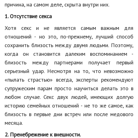
Hi-Tech. Интернет
причина, на самом деле, скрыта внутри них.
Авто, мото
1. Отсутствие секса
Дом и сад
Хотя секс и не является самым важным для
отношений - но это, по-прежнему, лучший способ
Недвижимость
сохранить близость между двумя людьми. Поэтому,
Спорт и фитнес
когда он становится далеким воспоминанием -
близость между партнерами получает первый
Психология и отношения
серьезный удар. Несмотря на то, что невозможно
Творчество и рукоделие
«пылать страстью» всегда, эксперты рекомендуют
Разное
супружеским парам просто научиться делать это в
любом случае. Секс двух людей, имеющих долгую
Работа и бизнес
историю семейных отношений - не то же самое, как
Животные
близость в первые дни встреч или после медового
месяца.
Еда и напитки
2. Пренебрежение к внешности.
Праздники и подарки