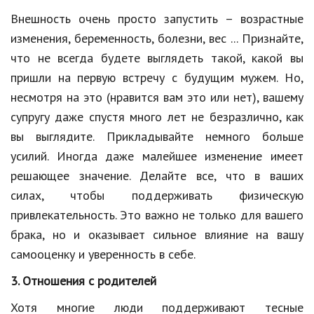
Внешность очень просто запустить – возрастные
Кинематограф
изменения, беременность, болезни, вес ... Признайте,
Домашние животные
что не всегда будете выглядеть такой, какой вы
пришли на первую встречу с будущим мужем. Но,
Семья и дети
несмотря на это (нравится вам это или нет), вашему
Путешествия
супругу даже спустя много лет не безразлично, как
вы выглядите. Прикладывайте немного больше
Строительство
усилий. Иногда даже малейшее изменение имеет
Культура и общество
решающее значение. Делайте все, что в ваших
Мода и стиль
силах, чтобы поддерживать физическую
привлекательность. Это важно не только для вашего
Бизнес
брака, но и оказывает сильное влияние на вашу
Хобби и развлечения
самооценку и уверенность в себе.
Финансы
3. Отношения с родителей
Юриспруденция
Хотя многие люди поддерживают тесные