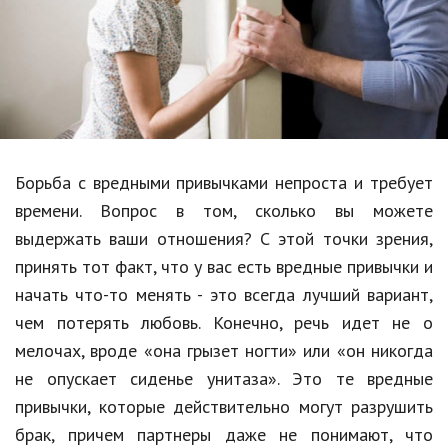
Образование
В мире
Культура
Авто, мото
Спорт
Борьба с вредными привычками непроста и требует
времени. Вопрос в том, сколько вы можете
Знаменитости
выдержать ваши отношения? С этой точки зрения,
Статьи
принять тот факт, что у вас есть вредные привычки и
начать что-то менять - это всегда лучший вариант,
чем потерять любовь. Конечно, речь идет не о
Обзоры
мелочах, вроде «она грызет ногти» или «он никогда
Рецепты
не опускает сиденье унитаза». Это те вредные
привычки, которые действительно могут разрушить
Красота и здоровье
брак, причем партнеры даже не понимают, что