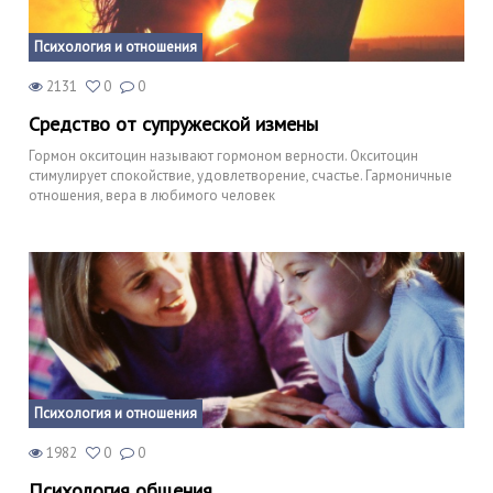
Психология и отношения
2131
0
0
Средство от супружеской измены
Гормон окситоцин называют гормоном верности. Окситоцин
стимулирует спокойствие, удовлетворение, счастье. Гармоничные
отношения, вера в любимого человек
Психология и отношения
1982
0
0
Психология общения