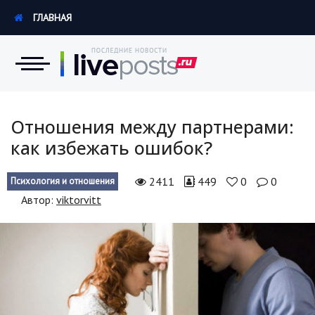
ГЛАВНАЯ
Новости
Отношения между партнерами:
как избежать ошибок?
Экономика
2411
449
0
0
Психология и отношения
Происшествия
Автор:
viktorvitt
Hi-Tech. Интернет
Россия
Наука и техника
Политика