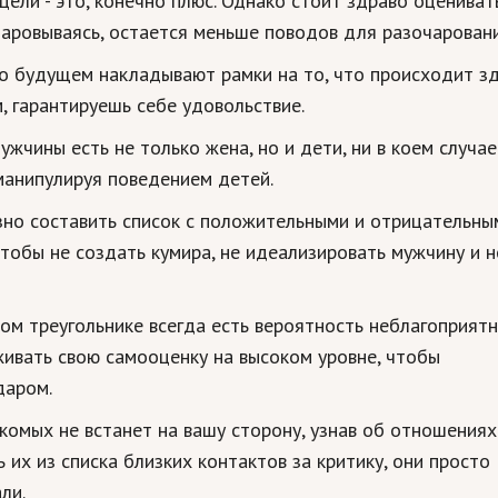
 цели - это, конечно плюс. Однако стоит здраво оцениват
чаровываясь, остается меньше поводов для разочаровани
 о будущем накладывают рамки на то, что происходит зд
, гарантируешь себе удовольствие.
 мужчины есть не только жена, но и дети, ни в коем случае
манипулируя поведением детей.
зно составить список с положительными и отрицательны
чтобы не создать кумира, не идеализировать мужчину и н
ном треугольнике всегда есть вероятность неблагоприят
ивать свою самооценку на высоком уровне, чтобы
даром.
акомых не встанет на вашу сторону, узнав об отношениях
их из списка близких контактов за критику, они просто
ли.