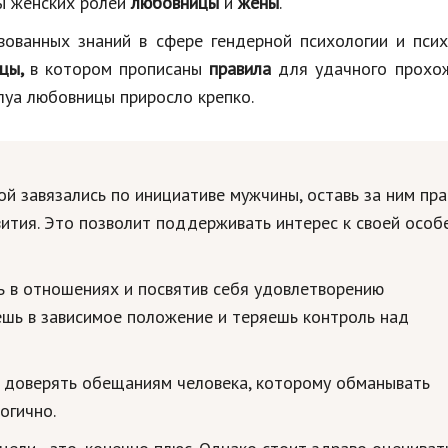
ы женских ролей
любовницы
и
жены
.
ованных знаний в сфере гендерной психологии и псих
ицы,
в котором прописаны
правила
для удачного прохо
плуа любовницы приросло крепко.
ой завязались по инициативе мужчины, оставь за ним пр
ития. Это позволит поддерживать интерес к своей особе
ь в отношениях и посвятив себя удовлетворению
шь в зависимое положение и теряешь контроль над
о доверять обещаниям человека, которому обманывать
огично.