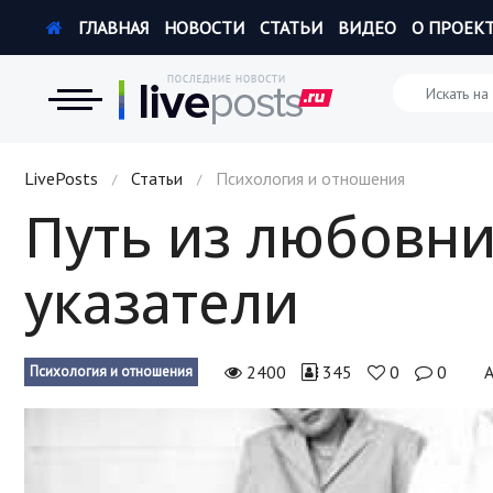
ГЛАВНАЯ
НОВОСТИ
СТАТЬИ
ВИДЕО
О ПРОЕК
Новости
LivePosts
Статьи
Психология и отношения
/
/
Путь из любовни
Экономика
указатели
Происшествия
Hi-Tech. Интернет
2400
345
0
0
Психология и отношения
Россия
Наука и техника
Политика