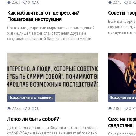
2365
0
0
2375
0
Как избавиться от депрессии?
Советы тво
Пошаговая инструкция
Если вы творче
связана с тем, 
Состояние депрессии вырывает из полноценной
придумывать, и
жизни, лишая ее смысла, отстраняя друзей и
делать наш мир
создавая невидимый барьер с внешним миром.
Конечно, можно попыта
Психология и отношения
Психология и 
2226
0
0
2386
0
Легко ли быть собой?
Секс на пер
следствия
Для начала давайте разберемся, что значит «быть
собой»? Ведь данная фраза вызывает абсолютно
Секс на первом