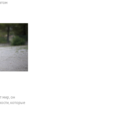
 этом
т мир, он
ности, которые