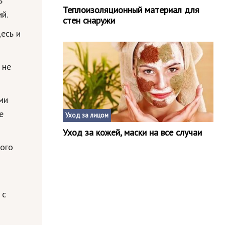
ь
Теплоизоляционный материал для
й.
стен снаружи
есь и
 не
ми
е
Уход за лицом
Уход за кожей, маски на все случаи
ного
 с