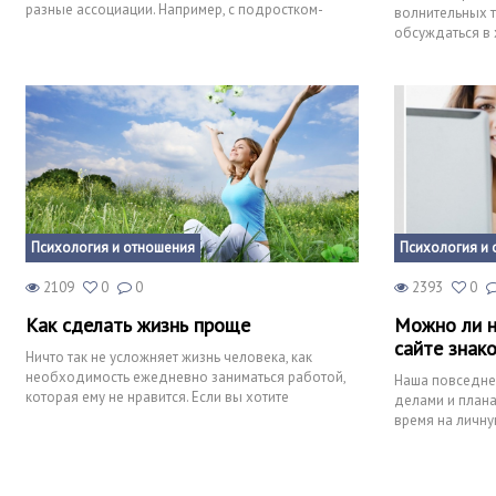
разные ассоциации. Например, с подростком-
волнительных т
неформалом, улич
обсуждаться в 
женщинами, вед
Психология и отношения
Психология и 
2109
0
0
2393
0
Как сделать жизнь проще
Можно ли н
сайте знак
Ничто так не усложняет жизнь человека, как
необходимость ежедневно заниматься работой,
Наша повседне
которая ему не нравится. Если вы хотите
делами и плана
развиваться, то бросайте
время на личну
любовь, наприм