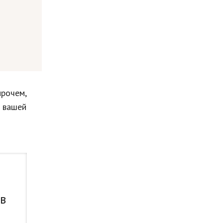
прочем,
а вашей
 в