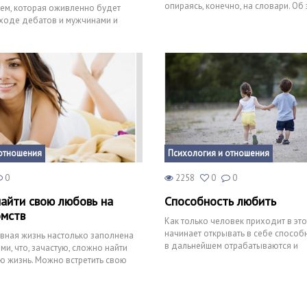
опираясь, конечно, на словари. Об
ем, которая оживленно будет
загадочном чувстве зн
ходе дебатов и мужчинами и
ь здесь задейс
отношения
Психология и отношения
0
2258
0
0
айти свою любовь на
Способность любить
омств
Как только человек приходит в это
начинает открывать в себе способ
вная жизнь настолько заполнена
в дальнейшем отрабатываются и
ми, что, зачастую, сложно найти
совершенствуются. Ребенок учитс
ю жизнь. Можно встретить свою
ер,