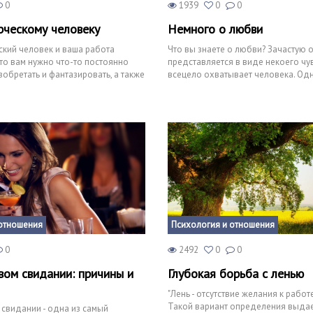
0
1939
0
0
рческому человеку
Немного о любви
ский человек и ваша работа
Что вы знаете о любви? Зачастую 
что вам нужно что-то постоянно
представляется в виде некоего чу
зобретать и фантазировать, а также
всецело охватывает человека. Од
деле любовь – это не ст
отношения
Психология и отношения
0
2492
0
0
вом свидании: причины и
Глубокая борьба с ленью
"Лень - отсутствие желания к работе
Такой вариант определения выдает
 свидании - одна из самый