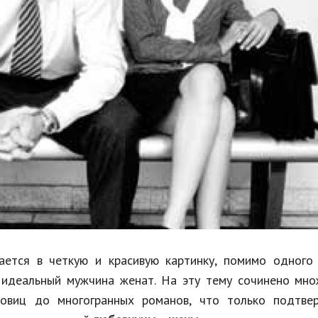
Недвижимость
Спорт и фитнес
Психология и отношения
Творчество и рукоделие
Разное
Работа и бизнес
Животные
Еда и напитки
Праздники и подарки
ается в четкую и красивую картинку, помимо одного 
 идеальный мужчина женат. На эту тему сочинено мно
ловиц до многогранных романов, что только подтве