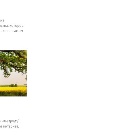
она
вства, которое
нако на самом
 или труду".
 интернет,