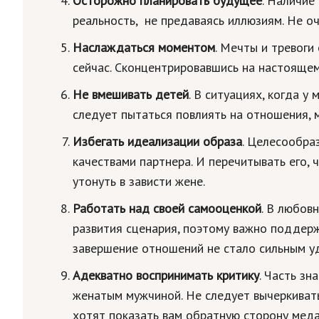
Осторожно планировать будущее
. Наличие
реальность, не предаваясь иллюзиям. Не о
Наслаждаться моментом
. Мечты и тревоги
сейчас. Сконцентрировавшись на настоящем
Не вмешивать детей
. В ситуациях, когда у
следует пытаться повлиять на отношения, 
Избегать идеализации образа
. Целесообра
качествами партнера. И перечитывать его, 
утонуть в зависти жене.
Работать над своей самооценкой
. В любов
развития сценария, поэтому важно поддерж
завершение отношений не стало сильным у
Адекватно воспринимать критику
. Часть зн
женатым мужчиной. Не следует вычеркивать 
хотят показать вам обратную сторону меда