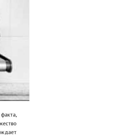
Мода и стиль
Бизнес
Хобби и развлечения
Финансы
Юриспруденция
Природа
Образование
Наука и технологии
факта,
жество
рждает