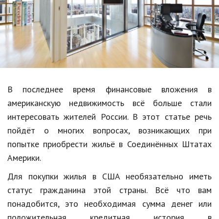
Образование
В мире
Культура
Авто, мото
Спорт
В последнее время финансовые вложения в
американскую недвижимость всё больше стали
Знаменитости
интересовать жителей России. В этот статье речь
Статьи
пойдёт о многих вопросах, возникающих при
попытке приобрести жильё в Соединённых Штатах
Америки.
Обзоры
Для покупки жилья в США необязательно иметь
Рецепты
статус гражданина этой страны. Всё что вам
Красота и здоровье
понадобится, это необходимая сумма денег или
положительная кредитная история в