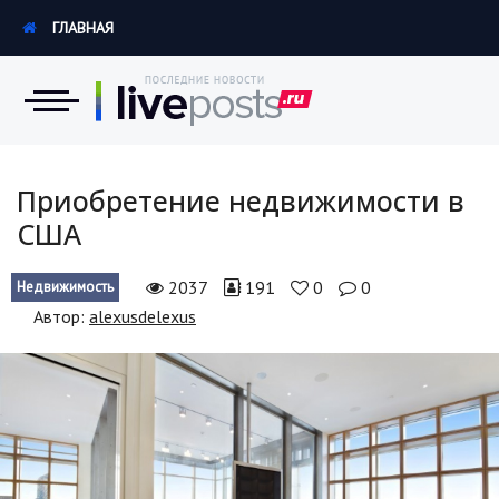
ГЛАВНАЯ
Новости
Приобретение недвижимости в
США
Экономика
2037
191
0
0
Недвижимость
Происшествия
Автор:
alexusdelexus
Hi-Tech. Интернет
Россия
Наука и техника
Политика