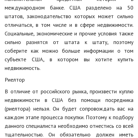
Hi-Tech. Интернет
международном банке. США разделено на 50
Авто, мото
штатов, законодательство которых может сильно
отличаться, в том числе и в сфере недвижимости.
Дом и сад
Социальные, экономические и прочие условия также
Недвижимость
сильно разнятся от штата к штату, поэтому
Спорт и фитнес
соберите как можно больше информации о том
субъекте США, в котором вы хотите купить
Психология и отношения
недвижимость.
Творчество и рукоделие
Риелтор
Разное
В отличие от российского рынка, произвести куплю
Работа и бизнес
недвижимости в США без помощи посредника
(риелтора) нельзя. Он будет сопровождать вас на
Животные
каждом этапе процесса покупки. Поэтому к подбору
Еда и напитки
данного специалиста необходимо отнестись со всей
тщательностью. Он обязательно должен иметь
Праздники и подарки