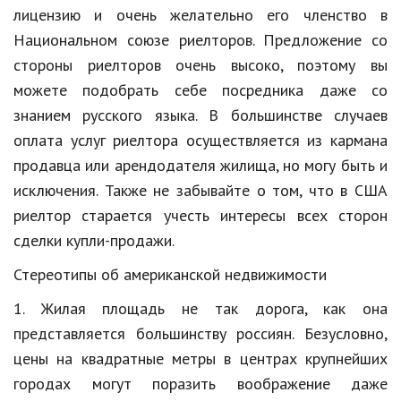
лицензию и очень желательно его членство в
Кинематограф
Национальном союзе риелторов. Предложение со
стороны риелторов очень высоко, поэтому вы
Домашние животные
можете подобрать себе посредника даже со
Семья и дети
знанием русского языка. В большинстве случаев
Путешествия
оплата услуг риелтора осуществляется из кармана
продавца или арендодателя жилища, но могу быть и
Строительство
исключения. Также не забывайте о том, что в США
Культура и общество
риелтор старается учесть интересы всех сторон
сделки купли-продажи.
Мода и стиль
Стереотипы об американской недвижимости
Бизнес
1. Жилая площадь не так дорога, как она
Хобби и развлечения
представляется большинству россиян. Безусловно,
Финансы
цены на квадратные метры в центрах крупнейших
городах могут поразить воображение даже
Юриспруденция