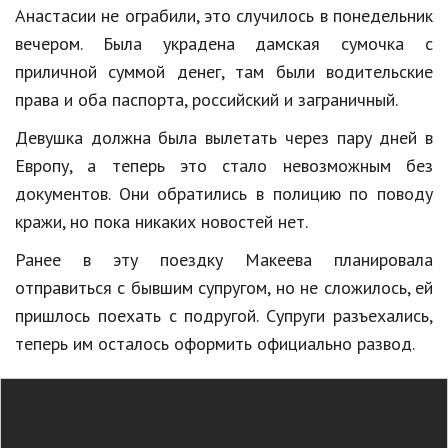
Анастасии не ограбили, это случилось в понедельник
Кинематограф
вечером. Была украдена дамская сумочка с
приличной суммой денег, там были водительские
Домашние животные
права и оба паспорта, российский и заграничный.
Семья и дети
Девушка должна была вылетать через пару дней в
Путешествия
Европу, а теперь это стало невозможным без
документов. Они обратились в полицию по поводу
Строительство
кражи, но пока никаких новостей нет.
Культура и общество
Ранее в эту поездку Макеева планировала
Мода и стиль
отправиться с бывшим супругом, но не сложилось, ей
пришлось поехать с подругой. Супруги разъехались,
Бизнес
теперь им осталось оформить официально развод.
Хобби и развлечения
Финансы
Юриспруденция