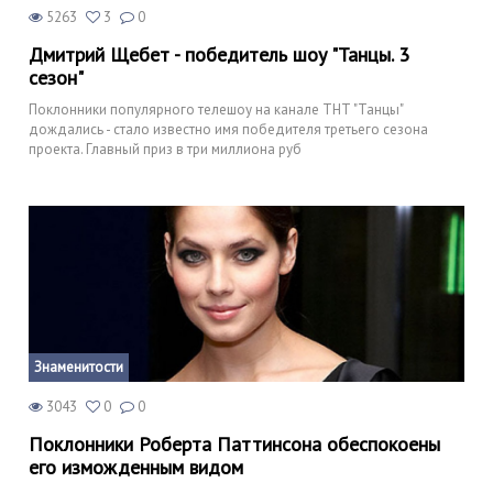
5263
3
0
Дмитрий Щебет - победитель шоу "Танцы. 3
сезон"
Поклонники популярного телешоу на канале ТНТ "Танцы"
дождались - стало известно имя победителя третьего сезона
проекта. Главный приз в три миллиона руб
Знаменитости
3043
0
0
Поклонники Роберта Паттинсона обеспокоены
его изможденным видом