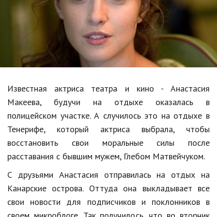
Образование
В мире
Культура
Авто, мото
Спорт
Известная актриса театра и кино - Анастасия
Макеева, будучи на отдыхе оказалась в
Знаменитости
полицейском участке. А случилось это на отдыхе в
Статьи
Тенерифе, который актриса выбрала, чтобы
восстановить свои моральные силы после
расставания с бывшим мужем, Глебом Матвейчуком.
Обзоры
С друзьями Анастасия отправилась на отдых на
Рецепты
Канарские острова. Оттуда она выкладывает все
Красота и здоровье
свои новости для подписчиков и поклонников в
своем микроблоге. Так получилось, что во вторник