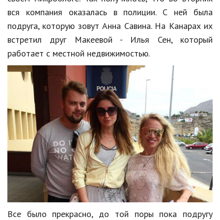
Hi-Tech. Интернет
вся компания оказалась в полиции. С ней была
Авто, мото
подруга, которую зовут Анна Савина. На Канарах их
встретил друг Макеевой - Илья Сен, который
Дом и сад
работает с местной недвижимостью.
Недвижимость
Спорт и фитнес
Психология и отношения
Творчество и рукоделие
Разное
Работа и бизнес
Животные
Еда и напитки
Все было прекрасно, до той поры пока подругу
Праздники и подарки