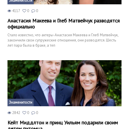
Знаменитости
4117
0
0
Анастасия Макеева и Глеб Матвейчук разводятся
официально
Стало известно, что актеры-Анастасия Макеева и Глеб Матвейчук,
закончили свои супружеские отношения, они разводятся. Шесть
лет пара была в браке, а теп
Знаменитости
2842
0
0
Кейт Миддлтон и принц Уильям подарили своим
детям питомца