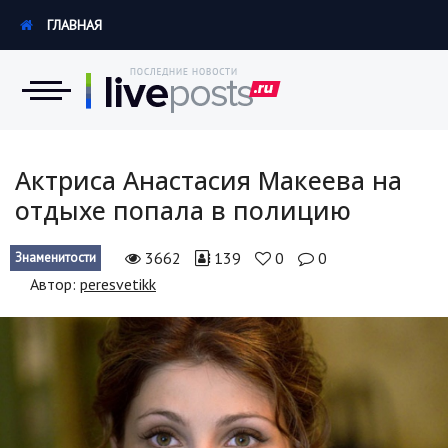
ГЛАВНАЯ
Новости
Актриса Анастасия Макеева на
отдыхе попала в полицию
Экономика
3662
139
0
0
Знаменитости
Происшествия
Автор:
peresvetikk
Hi-Tech. Интернет
Россия
Наука и техника
Политика