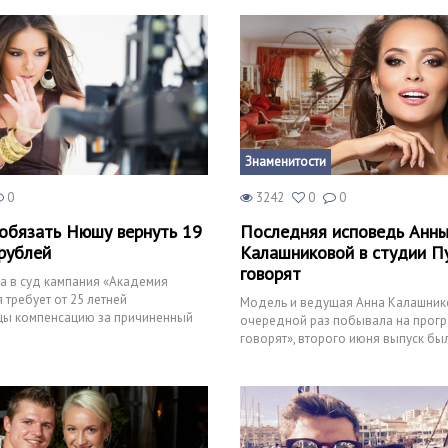
Знаменитости
0
3242
0
0
обязать Нюшу вернуть 19
Последняя исповедь Анн
рублей
Калашниковой в студии П
говорят
а в суд кампания «Академия
 требует от 25 летней
Модель и ведущая Анна Калашник
цы компенсацию за причиненный
очередной раз побывала на прогр
орый по оценке пр
говорят», второго июня выпуск бы
прямом эфире для телезрителе