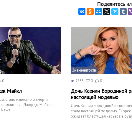
Поделитесь ил
Знаменитости
0
2833
0
0
дж Майкл
Дочь Ксении Бородиной р
настоящей моделью
да. Стало известно о смерти
исполнителя - Джордж Майкла.
Дочь Ксении Бородиной в свои шес
 News.
стала настоящей моделью. Скорее 
ожидает блестящая карьера в буд
она построит в fashion