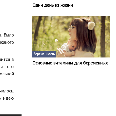
Один день из жизни
п. Было
какого
Беременность
дится в
Основные витамины для беременных
ля того
ольной
чилось.
ь идею