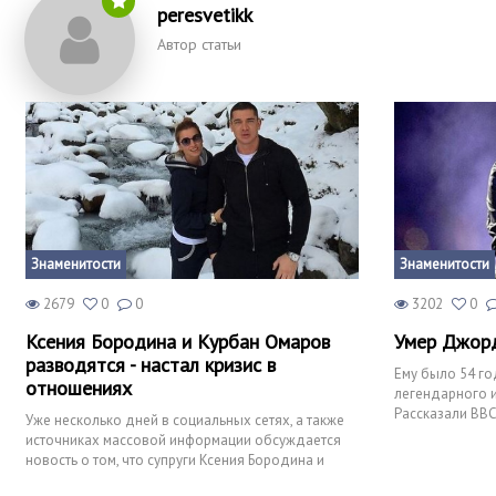
peresvetikk
Автор статьи
Знаменитости
Знаменитости
2679
0
0
3202
0
Ксения Бородина и Курбан Омаров
Умер Джор
разводятся - настал кризис в
Ему было 54 го
отношениях
легендарного 
Рассказали BBC
Уже несколько дней в социальных сетях, а также
источниках массовой информации обсуждается
новость о том, что супруги Ксения Бородина и
Курбан Омаров на