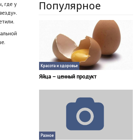
Популярное
, где у
везду».
етили.
кальной
е.
Красота и здоровье
Яйца – ценный продукт
Разное