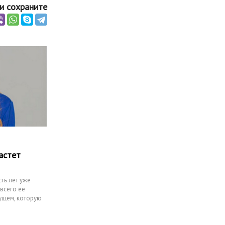
и сохраните
астет
ть лет уже
всего ее
ущем, которую