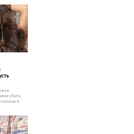
ы
усть
ова в
амме «Пусть
л показан в