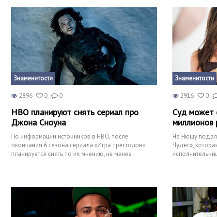
Знаменитости
Знаменитости
2896
0
0
2916
0
НВО планируют снять сериал про
Суд может 
Джона Сноуна
миллионов 
По информации источников в НВО, после
На Нюшу подал
окончания 6 сезона сериала «Игра престолов»
Чудес», которая
планируется снять по их мнению, не менее
исполнительни
популярный сериал, о судьбе
ей убыток, кот