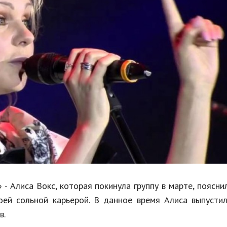
Недвижимость
Спорт и фитнес
Психология и отношения
Творчество и рукоделие
Разное
Работа и бизнес
Животные
Еда и напитки
Праздники и подарки
- Алиса Вокс, которая покинула группу в марте, поясни
оей сольной карьерой. В данное время Алиса выпусти
в.