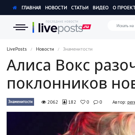
ГЛАВНАЯ
НОВОСТИ
СТАТЬИ
ВИДЕО
О ПРОЕК
Новости
LivePosts
Новости
Знаменитости
/
/
Алиса Вокс разо
Экономика
поклонников но
Происшествия
Hi-Tech. Интернет
2062
182
0
0
Автор:
per
Знаменитости
Россия
Наука и техника
Политика