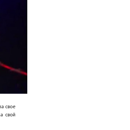
Мода и стиль
Бизнес
Хобби и развлечения
Финансы
Юриспруденция
Природа
Образование
Наука и технологии
ла свое
ла свой