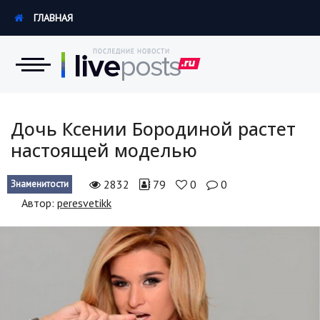
ГЛАВНАЯ
Новости
Дочь Ксении Бородиной растет
настоящей моделью
Экономика
2832
79
0
0
Знаменитости
Происшествия
Автор:
peresvetikk
Hi-Tech. Интернет
Россия
Наука и техника
Политика