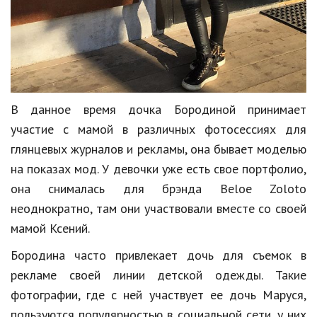
Кинематограф
Домашние животные
Семья и дети
В данное время дочка Бородиной принимает
Путешествия
участие с мамой в различных фотосессиях для
Строительство
глянцевых журналов и рекламы, она бывает моделью
Культура и общество
на показах мод. У девочки уже есть свое портфолио,
она снималась для брэнда Beloe Zoloto
Мода и стиль
неоднократно, там они участвовали вместе со своей
Бизнес
мамой Ксений.
Хобби и развлечения
Бородина часто привлекает дочь для съемок в
рекламе своей линии детской одежды. Такие
Финансы
фотографии, где с ней участвует ее дочь Маруся,
Юриспруденция
пользуются популярностью в социальной сети, у них