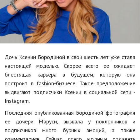
Образование
В мире
Культура
Авто, мото
Спорт
Дочь Ксении Бородиной в свои шесть лет уже стала
настоящей моделью. Скорее всего ее ожидает
Знаменитости
блестящая карьера в будущем, которую она
Статьи
построит в fashion-бизнесе. Такое предположение
выдвигают подписчики Ксении в социальной сети -
Instagram.
Обзоры
Последняя опубликованная Бородиной фотография
Рецепты
ее дочери Маруси, вызвала у поклонников и
Красота и здоровье
подписчиков много бурных эмоций, а также
комментариев. Сейчас стало модным отдавать