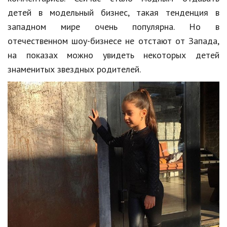
Hi-Tech. Интернет
детей в модельный бизнес, такая тенденция в
Авто, мото
западном мире очень популярна. Но в
отечественном шоу-бизнесе не отстают от Запада,
Дом и сад
на показах можно увидеть некоторых детей
Недвижимость
знаменитых звездных родителей.
Спорт и фитнес
Психология и отношения
Творчество и рукоделие
Разное
Работа и бизнес
Животные
Еда и напитки
Праздники и подарки