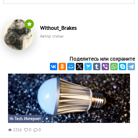
Кинематограф
Домашние животные
Without_Brakes
Семья и дети
Автор статьи
Путешествия
Поделитесь или сохраните
Строительство
Культура и общество
Мода и стиль
Бизнес
Хобби и развлечения
Hi-Tech. Интернет
Финансы
2216
0
0
Юриспруденция