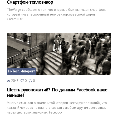
Смартфон-тепловизор
Природа
TheVerge сообщает о том, что впервые был выпущен смартфон,
который имеет встроенный тепловизор, известной фирмы
Образование
Caterpillar.
Наука и технологии
Hi-Tech. Интернет
2043
0
0
Шесть рукопожатий? По данным Facebook даже
меньше!
Многие слышали о знаменитой «теории шести рукопожатий», что
каждый человек на планете связан с любым другим всего лишь
через шестерых знакомых. Faceboo