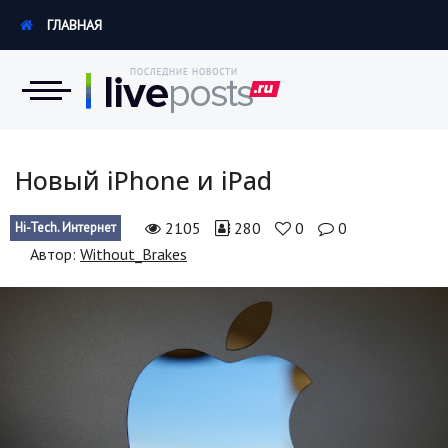
ГЛАВНАЯ
Новости
Новый iPhone и iPad
Экономика
2105
280
0
0
Hi-Tech. Интернет
Автор:
Without_Brakes
Происшествия
Hi-Tech. Интернет
Россия
Наука и техника
Политика