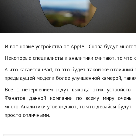
Образование
В мире
Культура
Авто, мото
И вот новые устройства от Apple... Снова будут много
Спорт
Некоторые специалисты и аналитики считают, то что с
Знаменитости
А что касается iPad, то это будет такой же отличный
предыдущей модели более улучшенной камерой, такая 
Статьи
Все с нетерпением ждут выхода этих устройств.
Фанатов данной компании по всему миру очень
Обзоры
много. Аналитики утверждают, то что девайсы будут
Рецепты
просто отличными.
Красота и здоровье