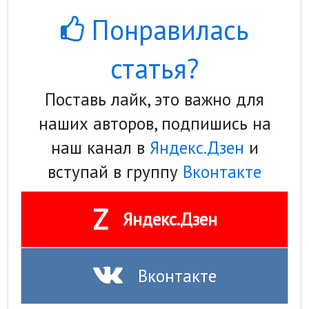
Hi-Tech. Интернет
Понравилась
Авто, мото
Дом и сад
статья?
Недвижимость
Поставь лайк, это важно для
Спорт и фитнес
наших авторов, подпишись на
Психология и отношения
наш канал в
Яндекс.Дзен
и
Творчество и рукоделие
вступай в группу
Вконтакте
Разное
Z
Яндекс.Дзен
Работа и бизнес
Животные
Вконтакте
Еда и напитки
Праздники и подарки