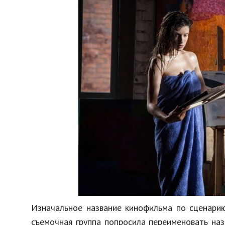
Изначальное название кинофильма по сценарию 
съемочная группа попросила переименовать назв