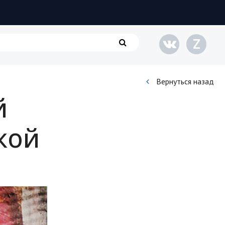
Z
Вернуться назад
й
Кинематограф
кой
Домашние животные
Семья и дети
Путешествия
Строительство
Культура и общество