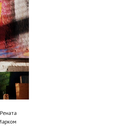
Мода и стиль
Бизнес
Хобби и развлечения
Финансы
Юриспруденция
Природа
Образование
Наука и технологии
Рената
Марком