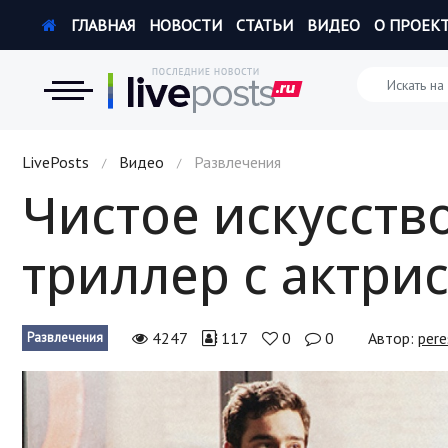
ГЛАВНАЯ
НОВОСТИ
СТАТЬИ
ВИДЕО
О ПРОЕК
Новости
LivePosts
Видео
Развлечения
/
/
Чистое искусств
Экономика
триллер с актри
Происшествия
Hi-Tech. Интернет
4247
117
0
0
Автор:
pere
Развлечения
Россия
Наука и техника
Политика