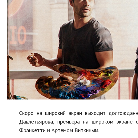
Образование
В мире
Культура
Авто, мото
Спорт
Знаменитости
Скоро на широкий экран выходит долгожданн
Давлетьярова, премьера на широком экране 
Франкетти и Артемом Виткиным.