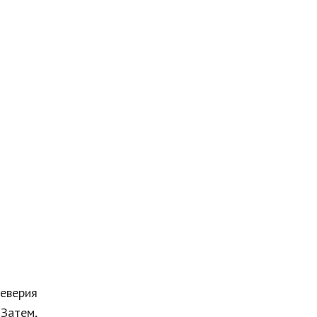
уеверия
 Затем,