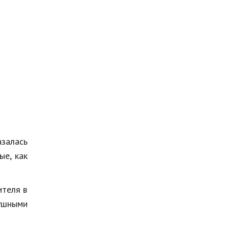
залась
ые, как
ителя в
ушными