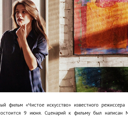
Недвижимость
Спорт и фитнес
Психология и отношения
Творчество и рукоделие
Разное
Работа и бизнес
Животные
Еда и напитки
Праздники и подарки
ый фильм «Чистое искусство» известного режиссера 
состоится 9 июня. Сценарий к фильму был написан 