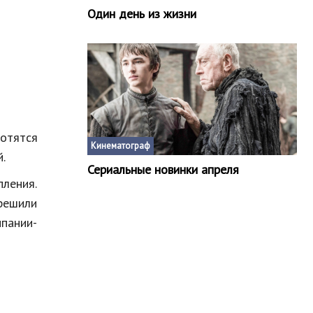
Один день из жизни
хотятся
Кинематограф
.
Сериальные новинки апреля
пления.
 решили
пании-