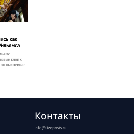
лись как
Уильямса
льямс
новый клип с
де он высмеивает
Контакты
info@liveposts.ru