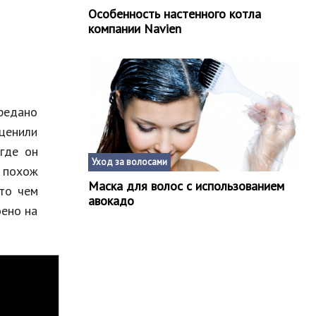
Особенность настенного котла
компании Navien
редано
оценили
где он
Уход за волосами
е похож
Маска для волос с использованием
что чем
авокадо
оено на