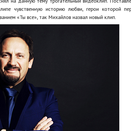
снял на данную тему трогательный видеоклип. Поставл
клипе чувственную историю любви, герои которой пе
званием «Ты все», так Михайлов назвал новый клип.