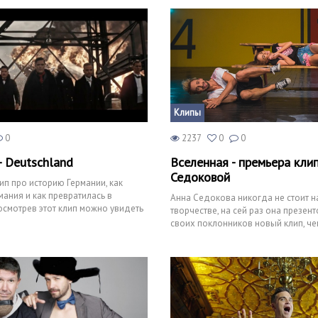
Клипы
0
2237
0
0
- Deutschland
Вселенная - премьера кли
Седоковой
п про историю Германии, как
мания и как превратилась в
Анна Седокова никогда не стоит н
осмотрев этот клип можно увидеть
творчестве, на сей раз она презен
ских со
своих поклонников новый клип, че
порадовала, он называе