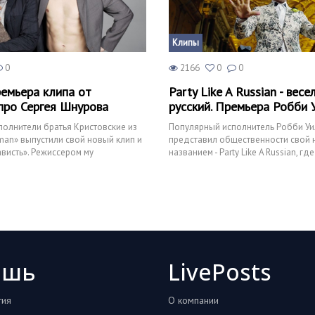
Клипы
0
2166
0
0
ремьера клипа от
Party Like A Russian - весе
ро Сергея Шнурова
русский. Премьера Робби 
олнители братья Кристовские из
Популярный исполнитель Робби Уи
an» выпустили свой новый клип и
представил общественности свой 
ависть». Режиссером му
названием - Party Like A Russian, г
русских миллионеро
ошь
LivePosts
тия
О компании