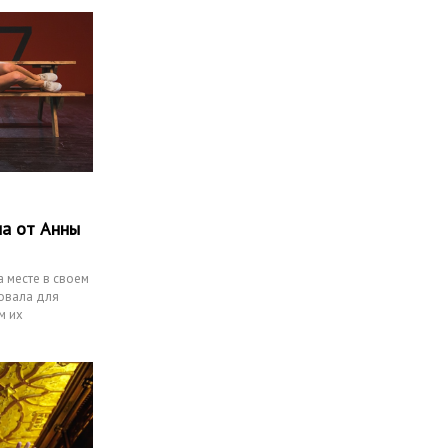
па от Анны
а месте в своем
товала для
м их