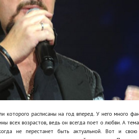
Недвижимость
Спорт и фитнес
Психология и отношения
Творчество и рукоделие
Разное
Работа и бизнес
Животные
Еда и напитки
Праздники и подарки
ли которого расписаны на год вперед. У него много фа
ны всех возрастов, ведь он всегда поет о любви. А тем
когда не перестанет быть актуальной. Вот и свою