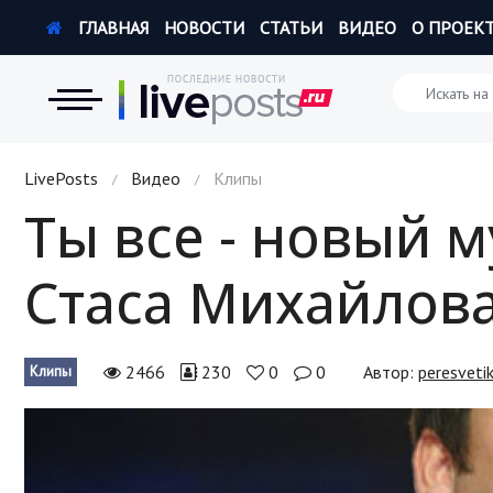
ГЛАВНАЯ
НОВОСТИ
СТАТЬИ
ВИДЕО
О ПРОЕК
Новости
LivePosts
Видео
Клипы
/
/
Ты все - новый 
Экономика
Стаса Михайлов
Происшествия
Hi-Tech. Интернет
2466
230
0
0
Автор:
peresveti
Клипы
Россия
Наука и техника
Политика