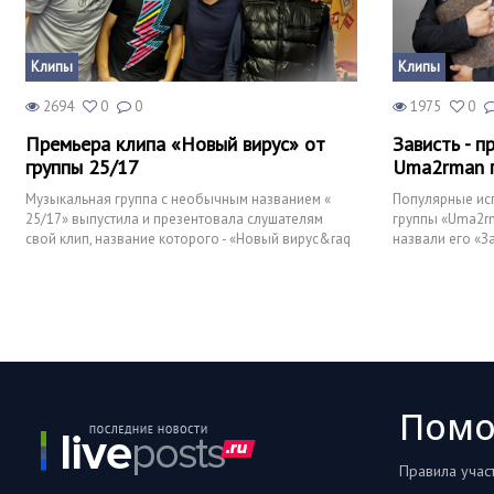
Клипы
Клипы
2694
0
0
1975
0
Премьера клипа «Новый вирус» от
Зависть - п
группы 25/17
Uma2rman п
Музыкальная группа с необычным названием «
Популярные исп
25/17» выпустила и презентовала слушателям
группы «Uma2rm
свой клип, название которого - «Новый вирус&raq
назвали его «З
Пом
Правила учас