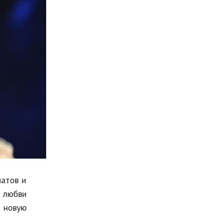
Мода и стиль
Бизнес
Хобби и развлечения
Финансы
Юриспруденция
Природа
Образование
Наука и технологии
натов и
а любви
 новую