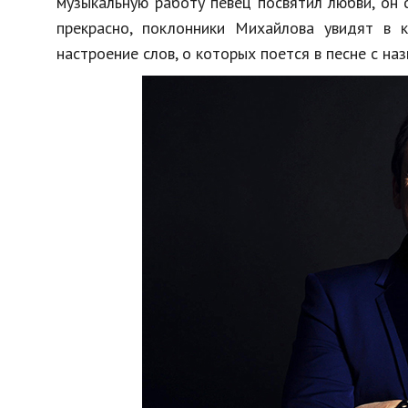
музыкальную работу певец посвятил любви, он 
прекрасно, поклонники Михайлова увидят в 
настроение слов, о которых поется в песне с на