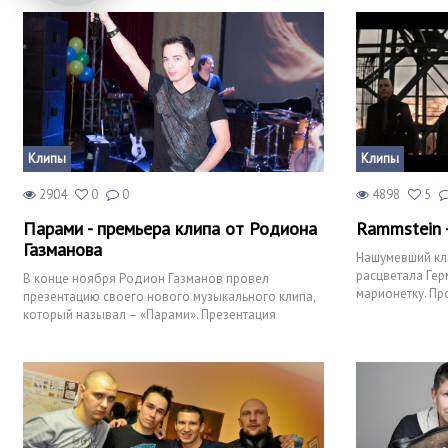
Клипы
Клипы
2904
0
0
4898
5
Парами - премьера клипа от Родиона
Rammstein 
Газманова
Нашумевший кли
расцветала Гер
В конце ноября Родион Газманов провел
марионетку. Пр
презентацию своего нового музыкального клипа,
много историче
который называл – «Парами». Презентация
проходила