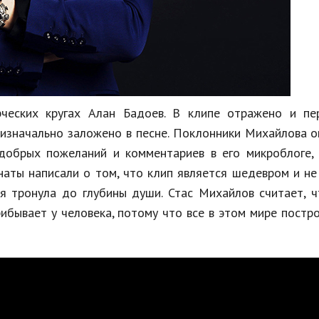
рческих кругах Алан Бадоев. В клипе отражено и пе
 изначально заложено в песне. Поклонники Михайлова 
добрых пожеланий и комментариев в его микроблоге, 
наты написали о том, что клип является шедевром и н
ня тронула до глубины души. Стас Михайлов считает, 
ибывает у человека, потому что все в этом мире постр