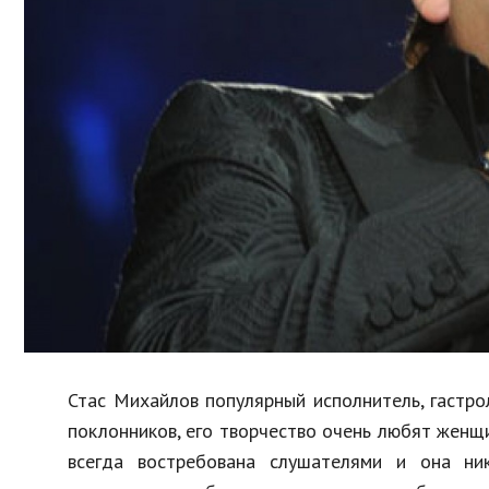
Образование
В мире
Культура
Авто, мото
Спорт
Знаменитости
Стас Михайлов популярный исполнитель, гастро
поклонников, его творчество очень любят женщи
всегда востребована слушателями и она ни