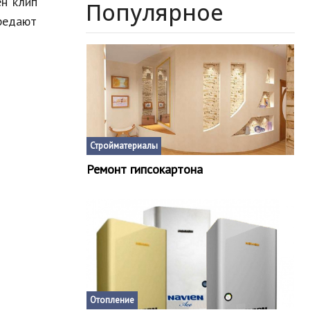
ен клип
Популярное
редают
Стройматериалы
Ремонт гипсокартона
Отопление