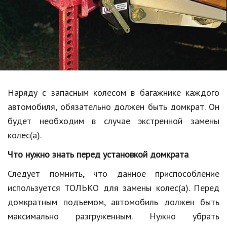
Образование
В мире
Культура
Авто, мото
Спорт
Наряду с запасным колесом в багажнике каждого
автомобиля, обязательно должен быть домкрат. Он
Знаменитости
будет необходим в случае экстренной замены
Статьи
колес(а).
Что нужно знать перед установкой домкрата
Обзоры
Следует помнить, что данное приспособление
используется ТОЛЬКО для замены колес(а). Перед
Рецепты
домкратным подъемом, автомобиль должен быть
Красота и здоровье
максимально разгруженным. Нужно убрать