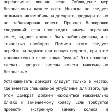
Hi-Tech. Интернет
переносимые, лишние вещи. Соблюдение мер
безопасности важнее всего. Никогда не следует
Авто, мото
подымать автомобиль на домкрате, предварительно
Дом и сад
не заблокировав колесо. Принцип блокировки
следующий: если происходит замена передних
Недвижимость
колес, задние должны быть заблокированы, и с
Спорт и фитнес
точностью наоборот. Помимо этого следует
перейти на заднюю или первую скорость, при этом
Психология и отношения
дополнительно использовав "ручник". Это позволит
Творчество и рукоделие
сделать процесс замены колеса максимально
Разное
безопасным.
Работа и бизнес
Устанавливать домкрат следует только в местах,
где имеется специальное углубление для этого, при
Животные
этом домкрат должен находиться максимально
Еда и напитки
близко к заменяемому колесу. Если требуется
провести экстренную замену колеса в
Праздники и подарки