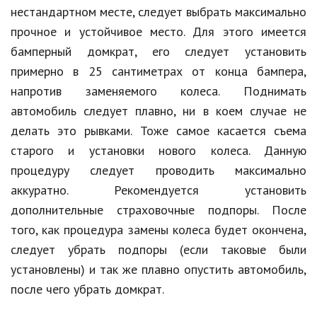
нестандартном месте, следует выбрать максимально
Кинематограф
прочное и устойчивое место. Для этого имеется
бамперный домкрат, его следует установить
Домашние животные
примерно в 25 сантиметрах от конца бампера,
Семья и дети
напротив заменяемого колеса. Поднимать
Путешествия
автомобиль следует плавно, ни в коем случае не
делать это рывками. Тоже самое касается съема
Строительство
старого и установки нового колеса. Данную
Культура и общество
процедуру следует проводить максимально
аккуратно. Рекомендуется установить
Мода и стиль
дополнительные страховочные подпоры. После
Бизнес
того, как процедура замены колеса будет окончена,
следует убрать подпоры (если таковые были
Хобби и развлечения
установлены) и так же плавно опустить автомобиль,
Финансы
после чего убрать домкрат.
Юриспруденция