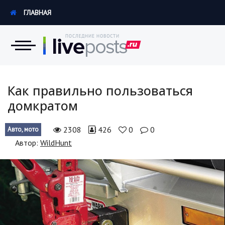
ГЛАВНАЯ
Новости
Как правильно пользоваться
домкратом
Экономика
2308
426
0
0
Авто, мото
Происшествия
Автор:
WildHunt
Hi-Tech. Интернет
Россия
Наука и техника
Политика