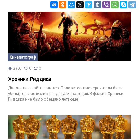
Кинематограф
2805
0
0
Хроники Риддика
Двадцать-какой-то-там-век. Положительные герои то ли были
убиты, то ли исчезли в результате эволюции. В фильме Хроники
Риддика мне было обещано летающе