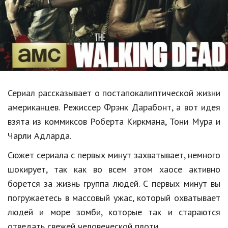
Образование
В мире
Культура
Авто, мото
Спорт
Сериал рассказывает о постапокалиптической жизни
американцев. Режиссер Фрэнк Дарабонт, а вот идея
Знаменитости
взята из коммиксов Роберта Киркмана, Тони Мура и
Статьи
Чарли Адларда.
Сюжет сериала с первых минут захватывает, немного
Обзоры
шокирует, так как во всем этом хаосе активно
борется за жизнь группа людей. С первых минут вы
Рецепты
погружаетесь в массовый ужас, который охватывает
Красота и здоровье
людей и море зомби, которые так и стараются
отведать свежей человеческой плоти.