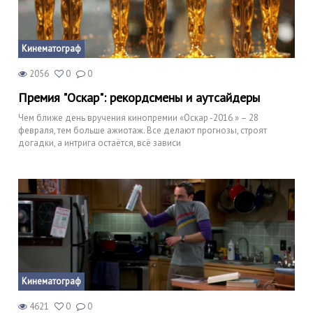
Кинематограф
2056
0
0
Премия "Оскар": рекордсмены и аутсайдеры
Чем ближе день вручения кинопремии «Оскар -2016 » – 28
февраля, тем больше ажиотаж. Все делают прогнозы, строят
догадки, а интрига остаётся, всё зависи
Кинематограф
4621
0
0