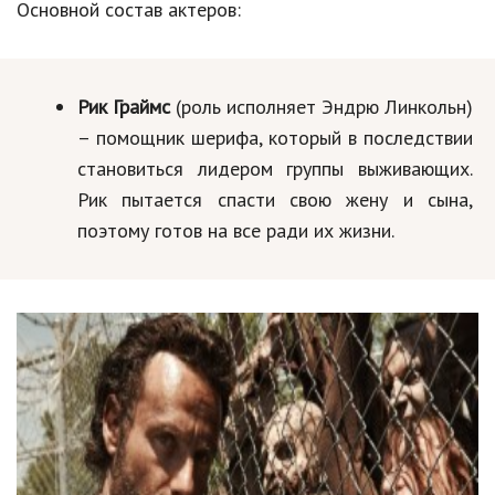
Основной состав актеров:
Кинематограф
Домашние животные
Рик Граймс
(роль исполняет Эндрю Линкольн)
Семья и дети
– помощник шерифа, который в последствии
становиться лидером группы выживающих.
Путешествия
Рик пытается спасти свою жену и сына,
Строительство
поэтому готов на все ради их жизни.
Культура и общество
Мода и стиль
Бизнес
Хобби и развлечения
Финансы
Юриспруденция