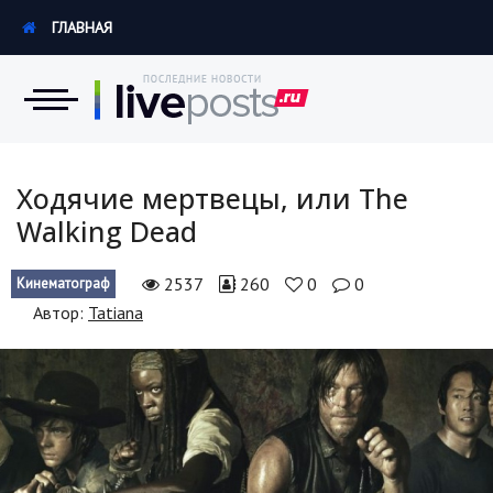
ГЛАВНАЯ
Новости
Ходячие мертвецы, или The
Walking Dead
Экономика
2537
260
0
0
Кинематограф
Происшествия
Автор:
Tatiana
Hi-Tech. Интернет
Россия
Наука и техника
Политика