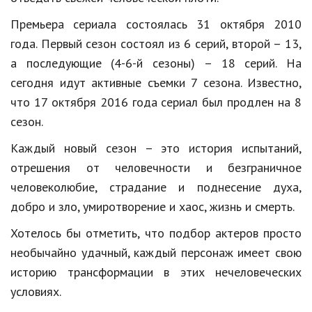
Hi-Tech. Интернет
Премьера сериала состоялась 31 октября 2010
Авто, мото
года. Первый сезон состоял из 6 серий, второй – 13,
Дом и сад
а последующие (4-6-й сезоны) – 18 серий. На
сегодня идут активные съемки 7 сезона. Известно,
Недвижимость
что 17 октября 2016 года сериал был продлен на 8
Спорт и фитнес
сезон.
Психология и отношения
Каждый новый сезон – это история испытаний,
отрешения от человечности и безграничное
Творчество и рукоделие
человеколюбие, страдание и поднесение духа,
Разное
добро и зло, умиротворение и хаос, жизнь и смерть.
Работа и бизнес
Хотелось бы отметить, что подбор актеров просто
необычайно удачный, каждый персонаж имеет свою
Животные
историю трансформации в этих нечеловеческих
Еда и напитки
условиях.
Праздники и подарки