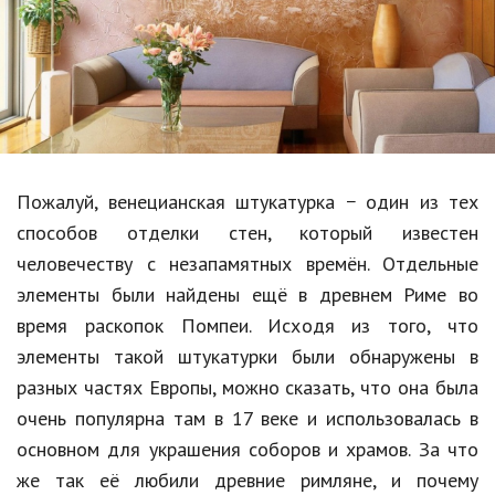
Образование
В мире
Культура
Авто, мото
Спорт
Пожалуй, венецианская штукатурка − один из тех
способов отделки стен, который известен
Знаменитости
человечеству с незапамятных времён. Отдельные
Статьи
элементы были найдены ещё в древнем Риме во
время раскопок Помпеи. Исходя из того, что
элементы такой штукатурки были обнаружены в
Обзоры
разных частях Европы, можно сказать, что она была
Рецепты
очень популярна там в 17 веке и использовалась в
основном для украшения соборов и храмов. За что
Красота и здоровье
же так её любили древние римляне, и почему