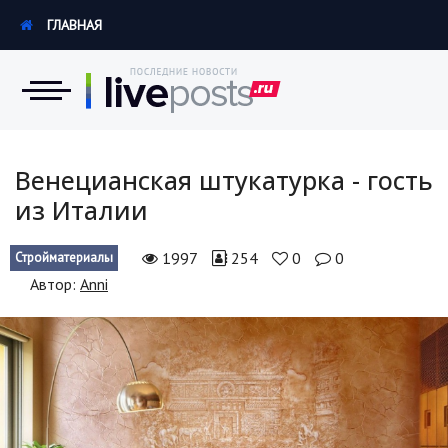
ГЛАВНАЯ
Новости
Венецианская штукатурка - гость
из Италии
Экономика
1997
254
0
0
Стройматериалы
Происшествия
Автор:
Anni
Hi-Tech. Интернет
Россия
Наука и техника
Политика