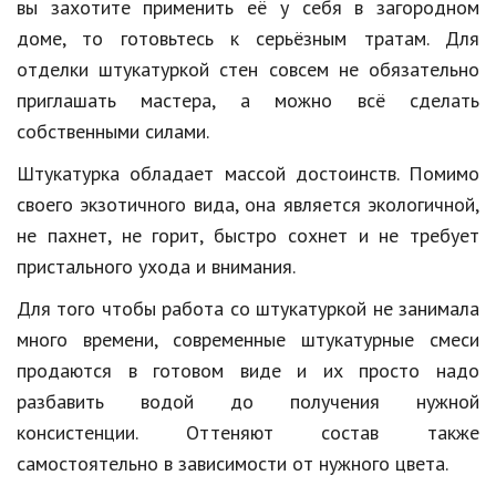
вы захотите применить её у себя в загородном
доме, то готовьтесь к серьёзным тратам. Для
Кинематограф
отделки штукатуркой стен совсем не обязательно
Домашние животные
приглашать мастера, а можно всё сделать
Семья и дети
собственными силами.
Путешествия
Штукатурка обладает массой достоинств. Помимо
своего экзотичного вида, она является экологичной,
Строительство
не пахнет, не горит, быстро сохнет и не требует
Культура и общество
пристального ухода и внимания.
Мода и стиль
Для того чтобы работа со штукатуркой не занимала
много времени, современные штукатурные смеси
Бизнес
продаются в готовом виде и их просто надо
Хобби и развлечения
разбавить водой до получения нужной
консистенции. Оттеняют состав также
Финансы
самостоятельно в зависимости от нужного цвета.
Юриспруденция