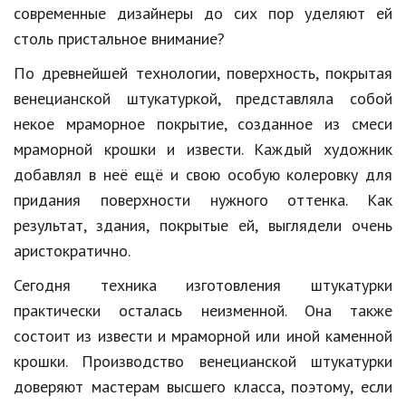
Hi-Tech. Интернет
современные дизайнеры до сих пор уделяют ей
столь пристальное внимание?
Авто, мото
По древнейшей технологии, поверхность, покрытая
Дом и сад
венецианской штукатуркой, представляла собой
Недвижимость
некое мраморное покрытие, созданное из смеси
Спорт и фитнес
мраморной крошки и извести. Каждый художник
добавлял в неё ещё и свою особую колеровку для
Психология и отношения
придания поверхности нужного оттенка. Как
Творчество и рукоделие
результат, здания, покрытые ей, выглядели очень
аристократично.
Разное
Сегодня техника изготовления штукатурки
Работа и бизнес
практически осталась неизменной. Она также
Животные
состоит из извести и мраморной или иной каменной
крошки. Производство венецианской штукатурки
Еда и напитки
доверяют мастерам высшего класса, поэтому, если
Праздники и подарки