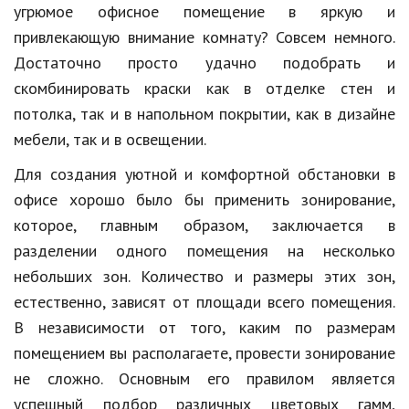
Hi-Tech. Интернет
угрюмое офисное помещение в яркую и
привлекающую внимание комнату? Совсем немного.
Авто, мото
Достаточно просто удачно подобрать и
Дом и сад
скомбинировать краски как в отделке стен и
Недвижимость
потолка, так и в напольном покрытии, как в дизайне
мебели, так и в освещении.
Спорт и фитнес
Для создания уютной и комфортной обстановки в
Психология и отношения
офисе хорошо было бы применить зонирование,
Творчество и рукоделие
которое, главным образом, заключается в
разделении одного помещения на несколько
Разное
небольших зон. Количество и размеры этих зон,
Работа и бизнес
естественно, зависят от площади всего помещения.
В независимости от того, каким по размерам
Животные
помещением вы располагаете, провести зонирование
Еда и напитки
не сложно. Основным его правилом является
успешный подбор различных цветовых гамм,
Праздники и подарки