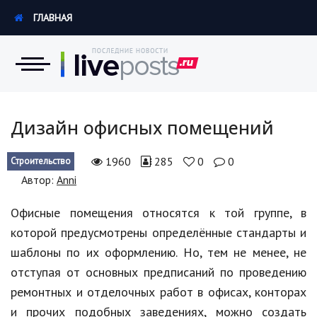
ГЛАВНАЯ
Новости
Дизайн офисных помещений
Экономика
1960
285
0
0
Строительство
Автор:
Anni
Происшествия
Офисные помещения относятся к той группе, в
Hi-Tech. Интернет
которой предусмотрены определённые стандарты и
Россия
шаблоны по их оформлению. Но, тем не менее, не
отступая от основных предписаний по проведению
Наука и техника
ремонтных и отделочных работ в офисах, конторах
Политика
и прочих подобных заведениях, можно создать