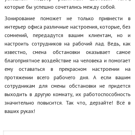
которые бы успешно сочетались между собой.
Кинематограф
Зонирование поможет не только привнести в
Домашние животные
интерьер офиса различные настроения, которые, без
Семья и дети
сомнений, передадутся вашим клиентам, но и
настроить сотрудников на рабочий лад. Ведь, как
Путешествия
известно, смена обстановки оказывает самое
Строительство
благоприятное воздействие на человека и помогает
ему оставаться в прекрасном настроении на
Культура и общество
протяжении всего рабочего дня. А если вашим
Мода и стиль
сотрудникам для смены обстановки не придется
выходить в другую комнату, их работоспособность
Бизнес
значительно повысится. Так что, дерзайте! Всё в
Хобби и развлечения
ваших руках!
Финансы
Юриспруденция