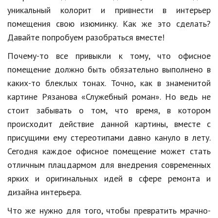
Образование
уникальный колорит и привнести в интерьер
помещения свою изюминку. Как же это сделать?
В мире
Давайте попробуем разобраться вместе!
Культура
Почему-то все привыкли к тому, что офисное
Авто, мото
помещение должно быть обязательно выполнено в
каких-то блеклых тонах. Точно, как в знаменитой
Спорт
картине Рязанова «Служебный роман». Но ведь не
Знаменитости
стоит забывать о том, что время, в котором
происходит действие данной картины, вместе с
Статьи
присущими ему стереотипами давно кануло в лету.
Сегодня каждое офисное помещение может стать
Обзоры
отличным плацдармом для внедрения современных
ярких и оригинальных идей в сфере ремонта и
Рецепты
дизайна интерьера.
Красота и здоровье
Что же нужно для того, чтобы превратить мрачно-