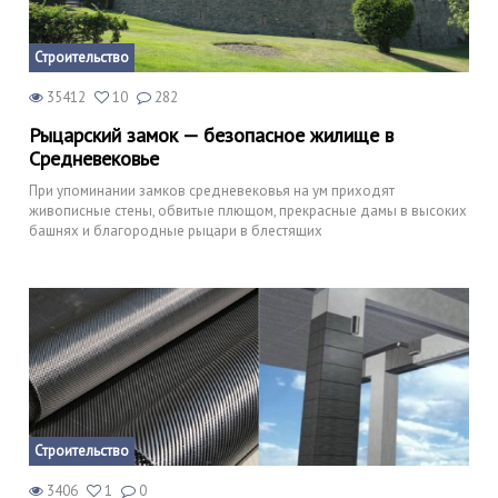
Строительство
35412
10
282
Рыцарский замок — безопасное жилище в
Средневековье
При упоминании замков средневековья на ум приходят
живописные стены, обвитые плющом, прекрасные дамы в высоких
башнях и благородные рыцари в блестящих
Строительство
3406
1
0