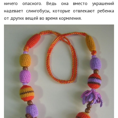
Hi-Tech. Интернет
ничего опасного. Ведь она вместо украшений
надевает слингобусы, которые отвлекают ребенка
Авто, мото
от других вещей во время кормления.
Дом и сад
Недвижимость
Спорт и фитнес
Психология и отношения
Творчество и рукоделие
Разное
Работа и бизнес
Животные
Еда и напитки
Праздники и подарки