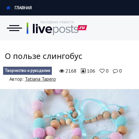
ГЛАВНАЯ
Новости
О пользе слингобус
Экономика
2168
106
0
0
Творчество и рукоделие
Автор:
Tatiana Tapero
Происшествия
Hi-Tech. Интернет
Россия
Наука и техника
Политика