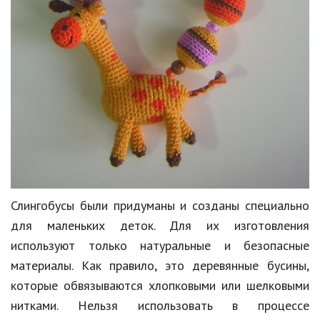
Кинематограф
Домашние животные
Семья и дети
Путешествия
Строительство
Культура и общество
Мода и стиль
Слингобусы были придуманы и созданы специально
для маленьких деток. Для их изготовления
Бизнес
используют только натуральные и безопасные
Хобби и развлечения
материалы. Как правило, это деревянные бусины,
Финансы
которые обвязываются хлопковыми или шелковыми
нитками. Нельзя использовать в процессе
Юриспруденция