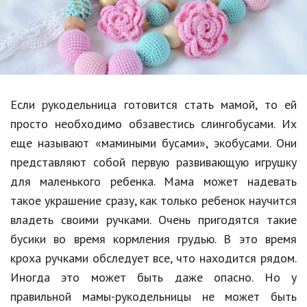
Образование
В мире
Культура
Авто, мото
Если рукодельница готовится стать мамой, то ей
Спорт
просто необходимо обзавестись слингобусами. Их
еще называют «мамиными бусами», экобусами. Они
Знаменитости
представляют собой первую развивающую игрушку
Статьи
для маленького ребенка. Мама может надевать
такое украшение сразу, как только ребенок научится
владеть своими ручками. Очень пригодятся такие
Обзоры
бусики во время кормления грудью. В это время
Рецепты
кроха ручками обследует все, что находится рядом.
Иногда это может быть даже опасно. Но у
Красота и здоровье
правильной мамы-рукодельницы не может быть