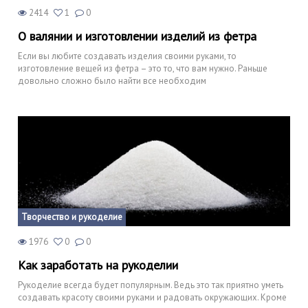
2414
1
0
О валянии и изготовлении изделий из фетра
Если вы любите создавать изделия своими руками, то
изготовление вещей из фетра – это то, что вам нужно. Раньше
довольно сложно было найти все необходим
Творчество и рукоделие
1976
0
0
Как заработать на рукоделии
Рукоделие всегда будет популярным. Ведь это так приятно уметь
создавать красоту своими руками и радовать окружающих. Кроме