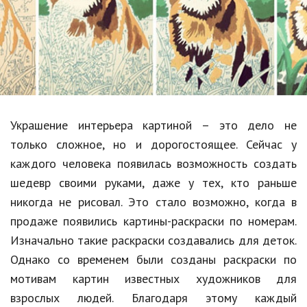
Образование
В мире
Культура
Авто, мото
Спорт
Украшение интерьера картиной – это дело не
только сложное, но и дорогостоящее. Сейчас у
Знаменитости
каждого человека появилась возможность создать
Статьи
шедевр своими руками, даже у тех, кто раньше
никогда не рисовал. Это стало возможно, когда в
продаже появились картины-раскраски по номерам.
Обзоры
Изначально такие раскраски создавались для деток.
Рецепты
Однако со временем были созданы раскраски по
мотивам картин известных художников для
Красота и здоровье
взрослых людей. Благодаря этому каждый