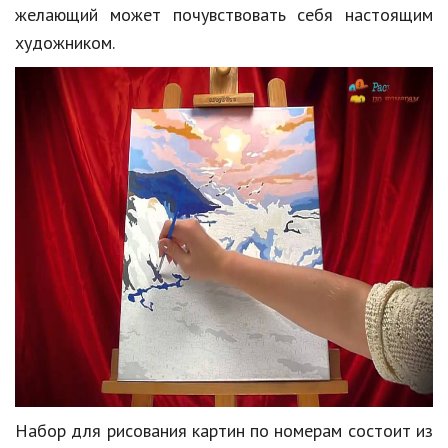
Hi-Tech. Интернет
желающий может почувствовать себя настоящим
художником.
Авто, мото
Дом и сад
Недвижимость
Спорт и фитнес
Психология и отношения
Творчество и рукоделие
Разное
Работа и бизнес
Животные
Еда и напитки
Набор для рисования картин по номерам состоит из
Праздники и подарки