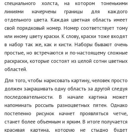
специального холста, на котором тоненькими
Кинематограф
линиями начерчены границы для каждого
отдельного цвета. Каждая цветная область имеет
Домашние животные
свой порядковый номер. Номер соответствует тому
Семья и дети
или иному цвету краски. К слову, краски тоже входят
в набор так же, как и кисти. Наборы бывают очень
Путешествия
простые, но встречаются и по-настоящему сложные
Строительство
раскраски, которые состоят из целой сотни цветных
областей.
Культура и общество
Для того, чтобы нарисовать картину, человек просто
Мода и стиль
должен закрашивать одну область за другой следуя
Бизнес
последовательности. В начале картина может
Хобби и развлечения
напоминать россыпь разноцветных пятен. Однако
постепенно рисунок начнет проявляться четче,
Финансы
станет более объемным и ярким. В итоге получается
Юриспруденция
красивая картина, которую не стыдно будет