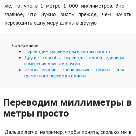
Hi-Tech. Интернет
же, то, что в 1 метре 1 000 миллиметров. Это —
Авто, мото
главное, что нужно знать прежде, чем начать
переводить одну меру длины в другую.
Дом и сад
Недвижимость
Содержание:
Спорт и фитнес
Переводим миллиметры в метры просто
Другие способы перевода одной единицы
Психология и отношения
измерения длины в другую
Использование специальных таблиц для
Творчество и рукоделие
грамотного перевода единиц
Разное
Работа и бизнес
Переводим миллиметры в
метры просто
Животные
Еда и напитки
Дальше легче, например, чтобы понять, сколько мм в
Праздники и подарки