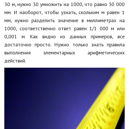
30 м, нужно 30 умножить на 1000, что равно 30 000
Кинематограф
мм. И наоборот, чтобы узнать, скольким м равен 1
мм, нужно разделить значение в миллиметрах на
Домашние животные
1000, соответственно ответ равен 1/1 000 м или
Семья и дети
0,001 м. Как видно из данных примеров, все
достаточно просто. Нужно только знать правила
Путешествия
выполнения элементарных арифметических
Строительство
действий.
Культура и общество
Мода и стиль
Бизнес
Хобби и развлечения
Финансы
Юриспруденция