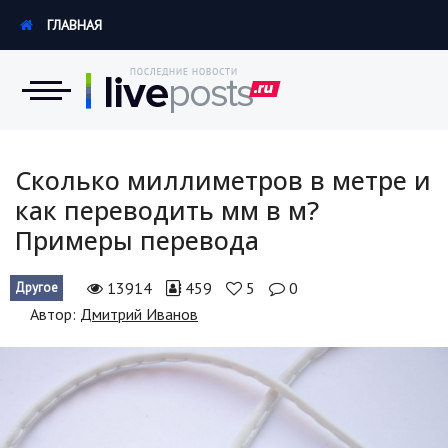
ГЛАВНАЯ
Новости
Сколько миллиметров в метре и
как переводить мм в м?
Экономика
Примеры перевода
Происшествия
13914
459
5
0
Другое
Hi-Tech. Интернет
Автор:
Дмитрий Иванов
Россия
Наука и техника
Политика