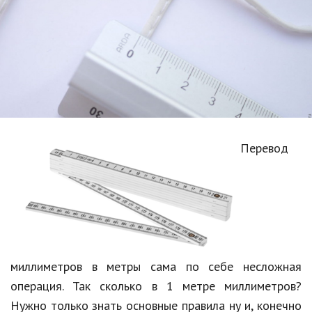
Образование
В мире
Культура
Авто, мото
Спорт
Перевод
Знаменитости
Статьи
Обзоры
Рецепты
миллиметров в метры сама по себе несложная
операция. Так сколько в 1 метре миллиметров?
Красота и здоровье
Нужно только знать основные правила ну и, конечно