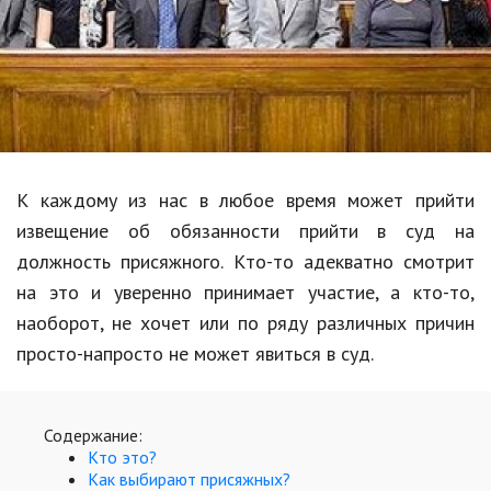
Образование
В мире
Культура
Авто, мото
Спорт
К каждому из нас в любое время может прийти
извещение об обязанности прийти в суд на
Знаменитости
должность присяжного. Кто-то адекватно смотрит
Статьи
на это и уверенно принимает участие, а кто-то,
наоборот, не хочет или по ряду различных причин
просто-напросто не может явиться в суд.
Обзоры
Рецепты
Содержание:
Красота и здоровье
Кто это?
Как выбирают присяжных?