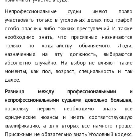
Кинематограф
Непрофессиональные судьи имеют право
участвовать только в уголовных делах под графой
Домашние животные
особо опасных либо тяжких преступлений. И также
Семья и дети
необходимо знать, что присяжные назначаются
только по ходатайству обвиняемого. Люди,
Путешествия
назначенные на эту должность, выбираются
Строительство
абсолютно случайно. На выбор не влияют такие
моменты, как пол, возраст, специальность и так
Культура и общество
далее.
Мода и стиль
Разница между профессиональными и
Бизнес
непрофессиональными судьями довольно большая
,
поскольку первым необходимо знать все
Хобби и развлечения
юридические нюансы и иметь соответствующую
Финансы
квалификацию, а для вторых все намного проще.
Юриспруденция
Присяжным не обязательно знать Уголовный кодекс.