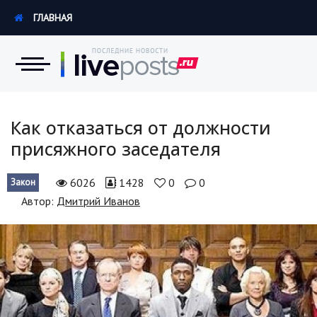
ГЛАВНАЯ
Новости
Как отказаться от должности
присяжного заседателя
Экономика
6026
1428
0
0
Закон
Происшествия
Автор:
Дмитрий Иванов
Hi-Tech. Интернет
Россия
Наука и техника
Политика