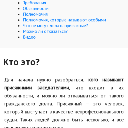
Hi-Tech. Интернет
Требования
Обязанности
Авто, мото
Полномочия
Полномочия, которые называют особыми
Дом и сад
Что не могут делать присяжные?
Можно ли отказаться?
Недвижимость
Видео
Спорт и фитнес
Психология и отношения
Кто это?
Творчество и рукоделие
Для начала нужно разобраться,
кого называют
Разное
присяжными заседателями
, что входит в их
Работа и бизнес
обязанности, и можно ли отказываться от такого
гражданского долга. Присяжный — это человек,
Животные
который выступает в качестве непрофессионального
Еда и напитки
судьи. Таких людей должно быть несколько, и все
Праздники и подарки
принимают участие в суде.