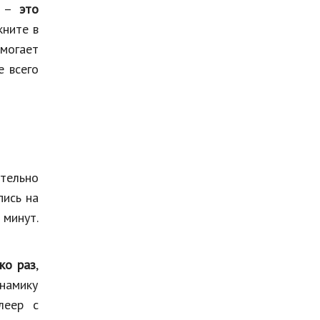
е –
это
кните в
омогает
е всего
тельно
пись на
минут.
ко раз
,
намику
леер с