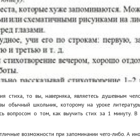
Недвижимость
Спорт и фитнес
Психология и отношения
Творчество и рукоделие
Разное
Работа и бизнес
Животные
Еда и напитки
я стиха, то вы, наверняка, являетесь душевным чело
вы обычный школьник, которому на уроке литератур
Праздники и подарки
сь вопросом о том, как выучить стих за 1 минуту. В
тличные возможности при запоминании чего-либо. А ин