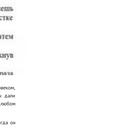
Мода и стиль
Бизнес
Хобби и развлечения
Финансы
Юриспруденция
Природа
Образование
Наука и технологии
веком,
ы дали
 любом
огда он