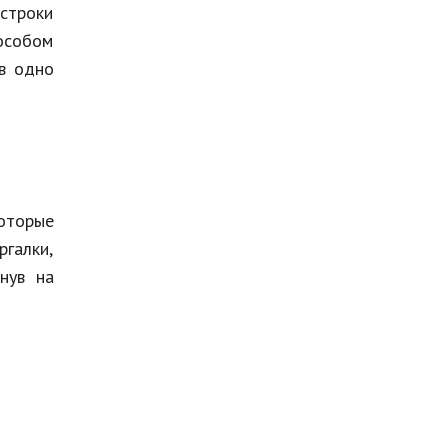
 строки
пособом
в одно
оторые
галки,
нув на