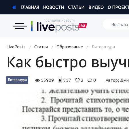
ГЛАВНАЯ
НОВОСТИ
СТАТЬИ
ВИДЕО
О ПРОЕК
Новости
LivePosts
Статьи
Образование
Литература
/
/
/
Как быстро выучи
Экономика
Происшествия
15909
817
2
0
Автор:
Дми
Литература
Hi-Tech. Интернет
Россия
Наука и техника
Политика