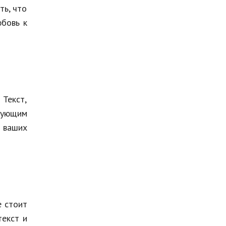
ть, что
юбовь к
 Текст,
едующим
в ваших
е стоит
текст и