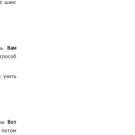
те шанс
ть.
Вам
способ
 учить
ки.
Вот
а потом