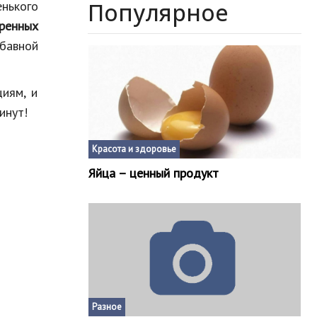
Популярное
енького
ренных
абавной
иям, и
инут!
Красота и здоровье
Яйца – ценный продукт
Разное