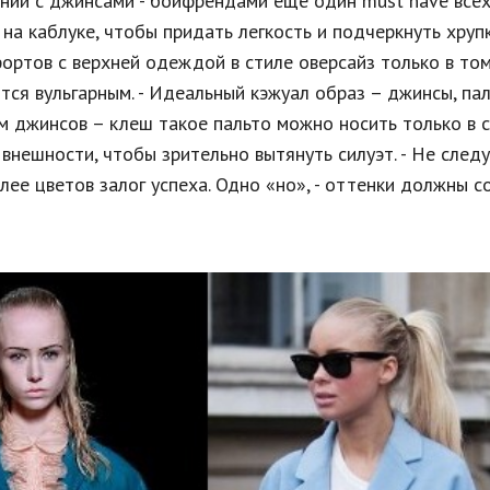
тании с джинсами - бойфрендами еще один must have все
на каблуке, чтобы придать легкость и подчеркнуть хруп
ортов с верхней одеждой в стиле оверсайз только в том
тся вульгарным. - Идеальный кэжуал образ – джинсы, пал
м джинсов – клеш такое пальто можно носить только в 
нешности, чтобы зрительно вытянуть силуэт. - Не след
лее цветов залог успеха. Одно «но», - оттенки должны с