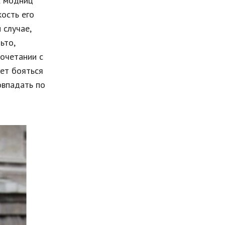
х модниц
кость его
 случае,
ьто,
сочетании с
ует бояться
овпадать по