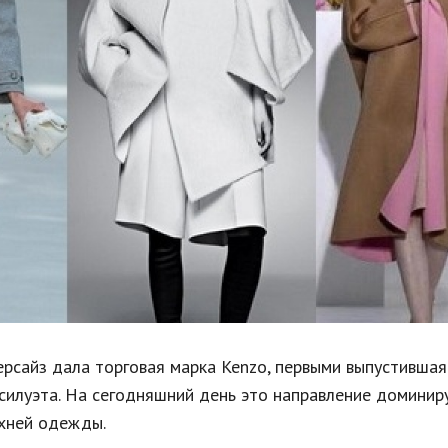
Недвижимость
Спорт и фитнес
Психология и отношения
Творчество и рукоделие
Разное
Работа и бизнес
Животные
Еда и напитки
Праздники и подарки
йз дала торговая марка Kenzo, первыми выпустившая
силуэта. На сегодняшний день это направление доминир
рхней одежды.