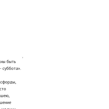
жны быть
- суббота».
ксфорды,
осто
 шею,
ашение