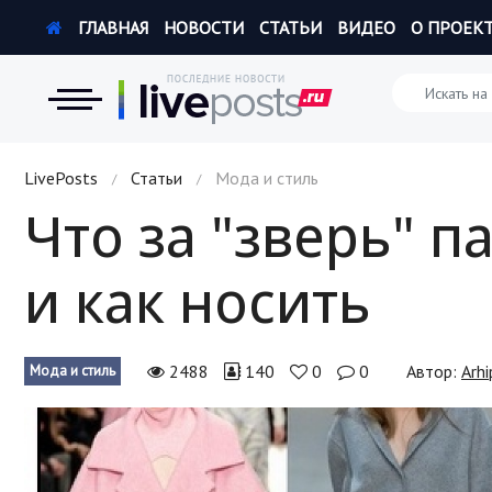
ГЛАВНАЯ
НОВОСТИ
СТАТЬИ
ВИДЕО
О ПРОЕК
Новости
LivePosts
Статьи
Мода и стиль
/
/
Что за "зверь" п
Экономика
и как носить
Происшествия
Hi-Tech. Интернет
2488
140
0
0
Автор:
Arh
Мода и стиль
Россия
Наука и техника
Политика