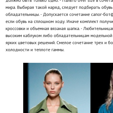
должно быть только одно. - Пальто over size в соче
мира. Выбирая такой наряд, следует подбирать обувь 
обладательницы. - Допускается сочетание сапог-ботф
если обувь на сплошном ходу. Иначе комплект получи
кроссовки и объемная вязаная шапка. - Любительница
высоким каблуком либо обладательницам модельной в
ярких цветовых решений. Смелое сочетание трех и бо
холодности и теплоте гаммы.