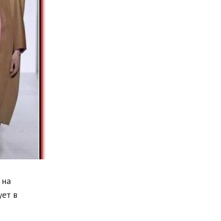
Мода и стиль
Бизнес
Хобби и развлечения
Финансы
Юриспруденция
Природа
Образование
Наука и технологии
 на
ует в