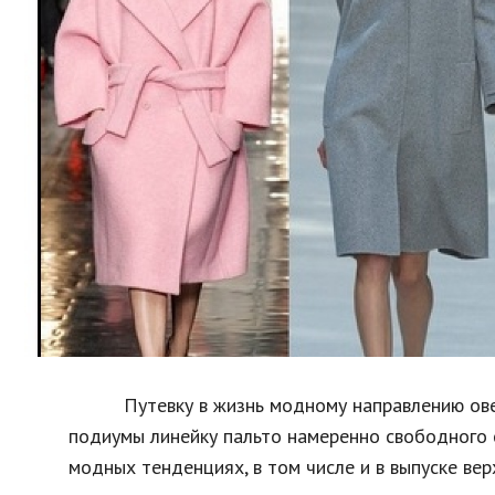
Образование
В мире
Культура
Авто, мото
Спорт
Знаменитости
Путевку в жизнь модному направлению оверса
подиумы линейку пальто намеренно свободного 
модных тенденциях, в том числе и в выпуске ве