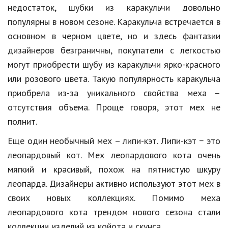
Hi-Tech. Интернет
недостаток, шубки из каракульчи довольно
популярны в новом сезоне. Каракульча встречается в
Авто, мото
основном в черном цвете, но и здесь фантазии
Дом и сад
дизайнеров безграничны, покупатели с легкостью
Недвижимость
могут приобрести шубу из каракульчи ярко-красного
или розового цвета. Такую популярность каракульча
Спорт и фитнес
приобрела из-за уникального свойства меха –
Психология и отношения
отсутствия объема. Проще говоря, этот мех не
полнит.
Творчество и рукоделие
Еще один необычный мех – липи-кэт. Липи-кэт − это
Разное
леопардовый кот. Мех леопардового кота очень
Работа и бизнес
мягкий и красивый, похож на пятнистую шкуру
леопарда. Дизайнеры активно используют этот мех в
Животные
своих новых коллекциях. Помимо меха
Еда и напитки
леопардового кота трендом нового сезона стали
Праздники и подарки
коллекции изделий из койота и скунса.