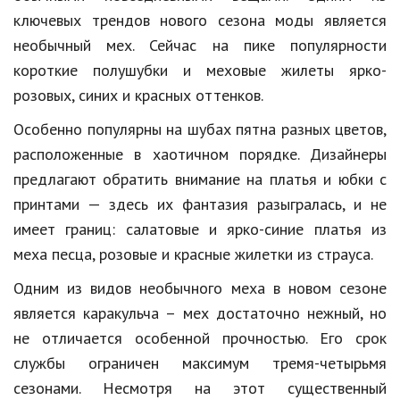
Образование
ключевых трендов нового сезона моды является
необычный мех. Сейчас на пике популярности
В мире
короткие полушубки и меховые жилеты ярко-
Культура
розовых, синих и красных оттенков.
Авто, мото
Особенно популярны на шубах пятна разных цветов,
расположенные в хаотичном порядке. Дизайнеры
Спорт
предлагают обратить внимание на платья и юбки с
Знаменитости
принтами — здесь их фантазия разыгралась, и не
имеет границ: салатовые и ярко-синие платья из
Статьи
меха песца, розовые и красные жилетки из страуса.
Одним из видов необычного меха в новом сезоне
Обзоры
является каракульча – мех достаточно нежный, но
Рецепты
не отличается особенной прочностью. Его срок
службы ограничен максимум тремя-четырьмя
Красота и здоровье
сезонами. Несмотря на этот существенный