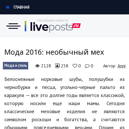
ГЛАВНАЯ
Новости
Мода 2016: необычный мех
Экономика
2128
258
0
0
Автор:
Anni
Мода и стиль
Происшествия
Белоснежные норковые шубы, полушубки из
чернобурки и песца, угольно-черные пальто из
Hi-Tech. Интернет
каракуля — все это долгие годы является классикой,
Россия
которую носили еще наши мамы. Сегодня
классические меховые изделия не являются
Наука и техника
символом роскоши и богатства, а считаются
Политика
обычными повседневными вещами. Одним из