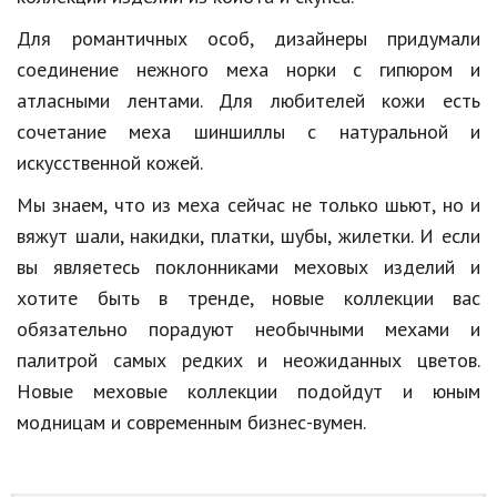
Для романтичных особ, дизайнеры придумали
Кинематограф
соединение нежного меха норки с гипюром и
Домашние животные
атласными лентами. Для любителей кожи есть
Семья и дети
сочетание меха шиншиллы с натуральной и
искусственной кожей.
Путешествия
Мы знаем, что из меха сейчас не только шьют, но и
Строительство
вяжут шали, накидки, платки, шубы, жилетки. И если
Культура и общество
вы являетесь поклонниками меховых изделий и
хотите быть в тренде, новые коллекции вас
Мода и стиль
обязательно порадуют необычными мехами и
Бизнес
палитрой самых редких и неожиданных цветов.
Новые меховые коллекции подойдут и юным
Хобби и развлечения
модницам и современным бизнес-вумен.
Финансы
Юриспруденция