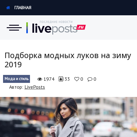
ГЛАВНАЯ
Новости
Подборка модных луков на зиму
2019
Экономика
1974
33
0
0
Мода и стиль
Происшествия
Автор:
LivePosts
Hi-Tech. Интернет
Россия
Наука и техника
Политика