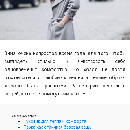
Образование
В мире
Культура
Авто, мото
Спорт
Зима очень непростое время года для того, чтобы
выглядеть стильно и чувствовать себя
Знаменитости
одновременно комфортно. Но холод не повод
Статьи
отказываться от любимых вещей и теплые образы
должны быть красивыми. Рассмотрим несколько
вещей, которые помогут вам в этом.
Обзоры
Рецепты
Содержание:
Красота и здоровье
Пуховик для тепла и комфорта
Парка как отличная базовая вещь