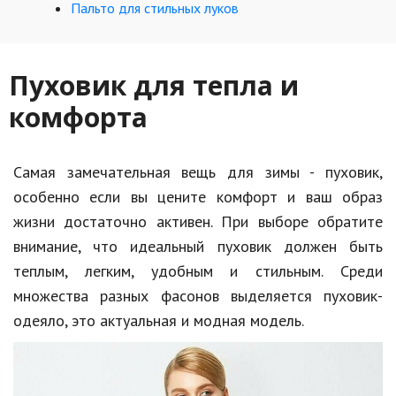
Hi-Tech. Интернет
Пальто для стильных луков
Авто, мото
Дом и сад
Пуховик для тепла и
комфорта
Недвижимость
Спорт и фитнес
Самая замечательная вещь для зимы - пуховик,
Психология и отношения
особенно если вы цените комфорт и ваш образ
Творчество и рукоделие
жизни достаточно активен. При выборе обратите
внимание, что идеальный пуховик должен быть
Разное
теплым, легким, удобным и стильным. Среди
Работа и бизнес
множества разных фасонов выделяется пуховик-
одеяло, это актуальная и модная модель.
Животные
Еда и напитки
Праздники и подарки