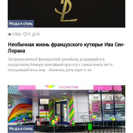
Мода и стиль
1966
0
0
Необычная жизнь французского кутюрье Ива Сен-
Лорана
Экстравагантный французский дизайнер, родившийся в
загадочном Алжире, впитавший красоту с самых юных лет и
покоривший весь мир… Конечно, речь идет о зн
Мода и стиль