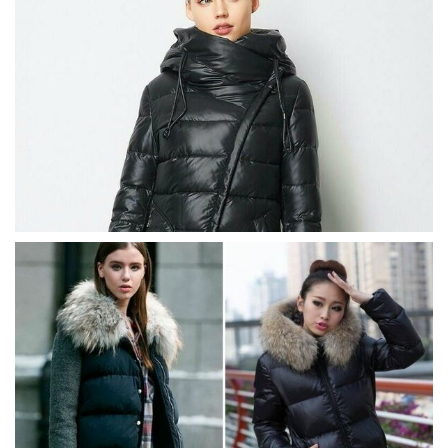
Кинематограф
Домашние животные
Семья и дети
Путешествия
Строительство
Культура и общество
Мода и стиль
Бизнес
Хобби и развлечения
Финансы
Юриспруденция