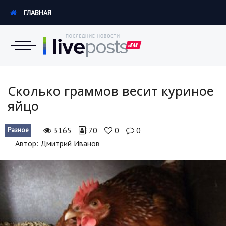
ГЛАВНАЯ
Новости
Сколько граммов весит куриное
яйцо
Экономика
3165
70
0
0
Разное
Происшествия
Автор:
Дмитрий Иванов
Hi-Tech. Интернет
Россия
Наука и техника
Политика