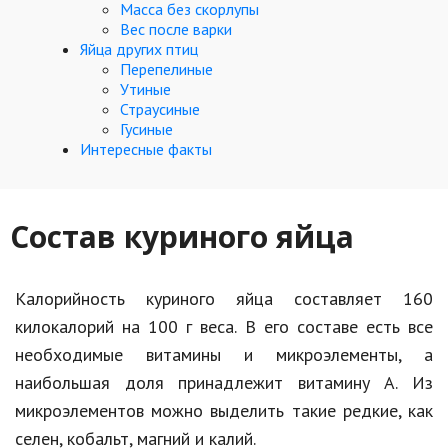
Hi-Tech. Интернет
Масса без скорлупы
Вес после варки
Авто, мото
Яйца других птиц
Перепелиные
Дом и сад
Утиные
Страусиные
Недвижимость
Гусиные
Интересные факты
Спорт и фитнес
Психология и отношения
Состав куриного яйца
Творчество и рукоделие
Разное
Калорийность куриного яйца составляет 160
Работа и бизнес
килокалорий на 100 г веса. В его составе есть все
необходимые витамины и микроэлементы, а
Животные
наибольшая доля принадлежит витамину А. Из
Еда и напитки
микроэлементов можно выделить такие редкие, как
селен, кобальт, магний и калий.
Праздники и подарки