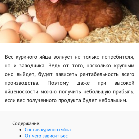
Образование
В мире
Культура
Авто, мото
Спорт
Вес куриного яйца волнует не только потребителя,
но и заводчика. Ведь от того, насколько крупным
Знаменитости
оно выйдет, будет зависеть рентабельность всего
Статьи
производства. Поэтому даже при высокой
яйценоскости можно получить небольшую прибыль,
если вес полученного продукта будет небольшим.
Обзоры
Рецепты
Содержание:
Красота и здоровье
Состав куриного яйца
От чего зависит вес