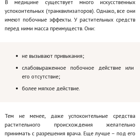
Hi-Tech. Интернет
В медицине существует много искусственных
успокоительных (транквилизаторов). Однако, все они
Авто, мото
имеют побочные эффекты. У растительных средств
Дом и сад
перед ними масса преимуществ. Они:
Недвижимость
Спорт и фитнес
не вызывают привыкания;
Психология и отношения
слабовыраженное побочное действие или
Творчество и рукоделие
его отсутствие;
более мягкое действие.
Разное
Работа и бизнес
Животные
Тем не менее, даже успокоительные средства
растительного происхождения желательно
Еда и напитки
принимать с разрешения врача. Еще лучше – под его
Праздники и подарки