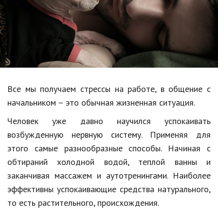
Образование
В мире
Культура
Авто, мото
Спорт
Все мы получаем стрессы на работе, в общение с
начальником – это обычная жизненная ситуация.
Знаменитости
Человек уже давно научился успокаивать
Статьи
возбужденную нервную систему. Применяя для
этого самые разнообразные способы. Начиная с
Обзоры
обтираний холодной водой, теплой ванны и
заканчивая массажем и аутотренингами. Наиболее
Рецепты
эффективны успокаивающие средства натурального,
Красота и здоровье
то есть растительного, происхождения.