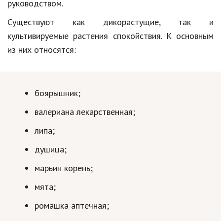
руководством.
Кинематограф
Существуют как дикорастущие, так и
культивируемые растения спокойствия. К основным
Домашние животные
из них относятся:
Семья и дети
Путешествия
боярышник;
Строительство
валериана лекарственная;
Культура и общество
липа;
Мода и стиль
душица;
Бизнес
марьин корень;
Хобби и развлечения
мята;
Финансы
ромашка аптечная;
Юриспруденция