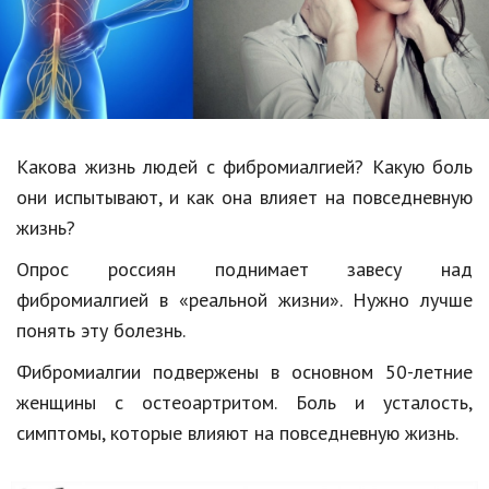
Образование
В мире
Культура
Авто, мото
Какова жизнь людей с
фибромиалгией
? Какую боль
Спорт
они испытывают, и как она влияет на повседневную
жизнь?
Знаменитости
Опрос россиян поднимает завесу над
Статьи
фибромиалги
ей в «реальной жизни». Нужно лучше
понять
эту болезнь.
Обзоры
Фибромиалгии
подвержены в основном 50-летние
женщины с остеоартритом. Боль и усталость,
Рецепты
симптомы, которые влияют на повседневную жизнь.
Красота и здоровье