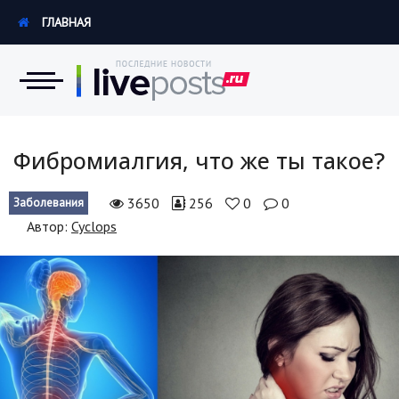
ГЛАВНАЯ
Новости
Фибромиалгия, что же ты такое?
Экономика
3650
256
0
0
Заболевания
Автор:
Cyclops
Происшествия
Hi-Tech. Интернет
Россия
Наука и техника
Политика