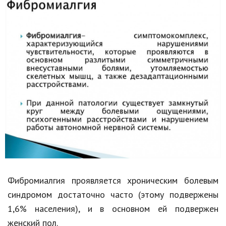
Hi-Tech. Интернет
Авто, мото
Дом и сад
Недвижимость
Спорт и фитнес
Психология и отношения
Творчество и рукоделие
Разное
Работа и бизнес
Фибромиалгия
проявляется хроническим болевым
Животные
синдромом достаточно часто (этому подвержены
Еда и напитки
1,6% населения), и в основном ей подвержен
женский пол.
Праздники и подарки