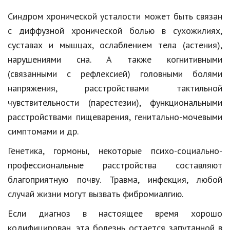
Синдром хронической усталости может быть связан
Кинематограф
с диффузной хронической болью в сухожилиях,
Домашние животные
суставах и мышцах, ослаблением тела (астения),
нарушениями сна. А также когнитивными
Семья и дети
(связанными с рефлексией) головными болями
Путешествия
напряжения, расстройствами тактильной
Строительство
чувствительности (парестезии), функциональными
расстройствами пищеварения,
генитально-мочевыми
Культура и общество
симптомами и др.
Мода и стиль
Генетика, гормоны, некоторые
психо-социально-
Бизнес
профессиональные
расстройства составляют
благоприятную почву. Травма, инфекция, любой
Хобби и развлечения
случай жизни могут вызвать
фибромиалгию
.
Финансы
Если диагноз в настоящее время хорошо
Юриспруденция
кодифицирован, эта болезнь остается запутанной в