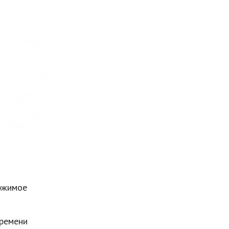
Мода и стиль
Бизнес
Хобби и развлечения
Финансы
Юриспруденция
Природа
Образование
Наука и технологии
ржимое
времени