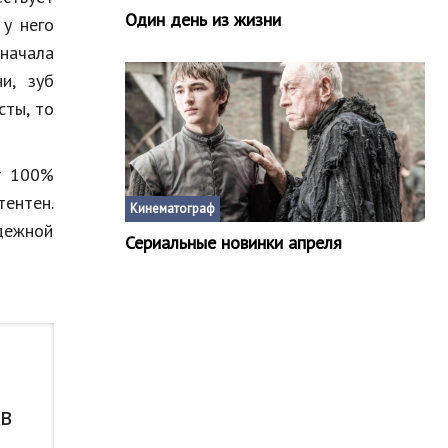
Один день из жизни
 у него
 начала
и, зуб
сты, то
ет 100%
ентен.
Кинематограф
адежной
Сериальные новинки апреля
 в