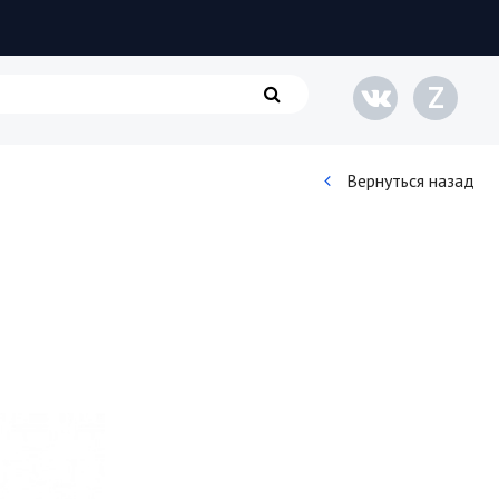
Z
Вернуться назад
Кинематограф
Домашние животные
Семья и дети
Путешествия
Строительство
Культура и общество