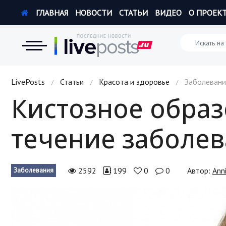
ГЛАВНАЯ
НОВОСТИ
СТАТЬИ
ВИДЕО
О ПРОЕК
Новости
LivePosts
Статьи
Красота и здоровье
Заболевани
/
/
/
Кистозное образ
Экономика
течение заболев
Происшествия
Hi-Tech. Интернет
2592
199
0
0
Автор:
Ann
Заболевания
Россия
Наука и техника
Политика