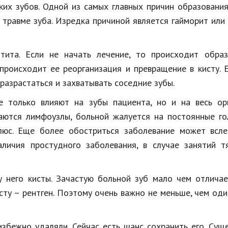
ких зубов. Одной из самых главных причин образовани
 травме зуба. Изредка причиной является гайморит или
тита. Если не начать лечение, то происходит образ
 происходит ее реорганизация и превращение в кисту. 
 разрастаться и захватывать соседние зубы.
е только влияют на зубы пациента, но и на весь орг
аются лимфоузлы, больной жалуется на постоянные го
люс. Еще более обостриться заболевание может всле
аличия простудного заболевания, в случае занятий т
 него кисты. Зачастую больной зуб мало чем отличае
сту – рентген. Поэтому очень важно не меньше, чем оди
избежно удаляли. Сейчас есть шанс сохранить его. Сущ