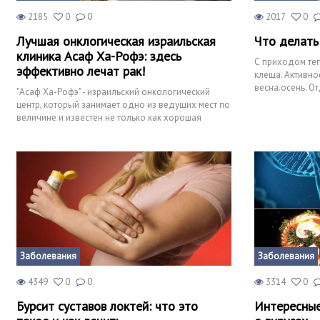
2185
0
0
2017
0
Лучшая онклогическая израильская
Что делать
клиника Асаф Ха-Рофэ: здесь
С приходом теп
эффективно лечат рак!
клеща. Активно
весна.осень. О
"Асаф Ха-Рофэ" - израильский онкологический
клеща фиксиру
центр, который занимает одно из ведущих мест по
величине и известен не только как хорошая
клиника, но и как
Заболевания
Заболевания
4349
0
0
3314
0
Бурсит суставов локтей: что это
Интересные