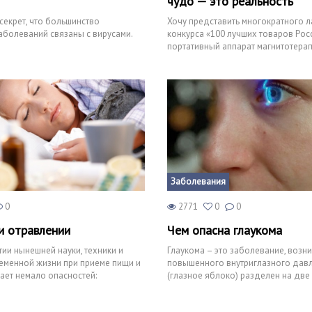
чудо — это реальность
 секрет, что большинство
Хочу представить многократного л
болеваний связаны с вирусами.
конкурса «100 лучших товаров Рос
портативный аппарат магнитотерап
Воздействие его на органи
Заболевания
0
2771
0
0
 отравлении
Чем опасна глаукома
тии нынешней науки, техники и
Глаукома – это заболевание, возн
ременной жизни при приеме пищи и
повышенного внутриглазного давл
ет немало опасностей:
(глазное яблоко) разделен на две 
переднюю и заднюю к