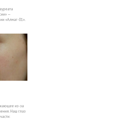
ауреата
сии» —
ии «Алмаг-01».
икающее из-за
ения. Наш глаз
части: