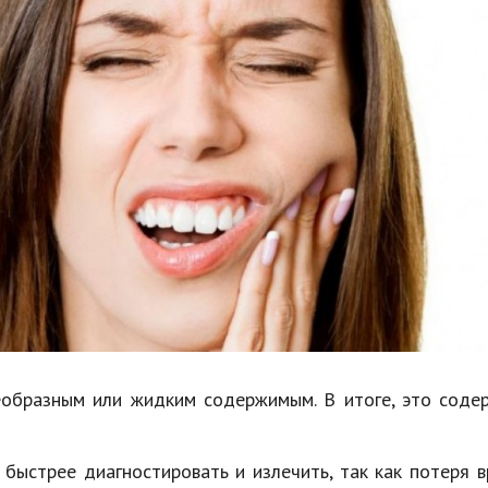
Недвижимость
Спорт и фитнес
Психология и отношения
Творчество и рукоделие
Разное
Работа и бизнес
Животные
Еда и напитки
Праздники и подарки
еобразным или жидким содержимым. В итоге, это соде
быстрее диагностировать и излечить, так как потеря 