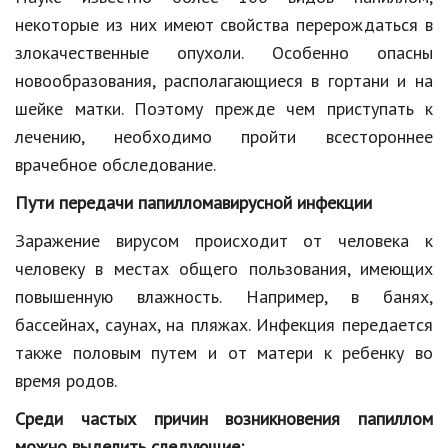
Hi-Tech. Интернет
некоторые из них имеют свойства перерождаться в
Авто, мото
злокачественные опухоли. Особенно опасны
новообразования, располагающиеся в гортани и на
Дом и сад
шейке матки. Поэтому прежде чем приступать к
Недвижимость
лечению, необходимо пройти всестороннее
Спорт и фитнес
врачебное обследование.
Пути передачи папилломавирусной инфекции
Психология и отношения
Заражение вирусом происходит от человека к
Творчество и рукоделие
человеку в местах общего пользования, имеющих
Разное
повышенную влажность. Например, в банях,
Работа и бизнес
бассейнах, саунах, на пляжах. Инфекция передается
также половым путем и от матери к ребенку во
Животные
время родов.
Еда и напитки
Среди частых причин возникновения папиллом
Праздники и подарки
можно выделить следующие: