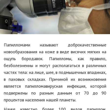
Образование
В мире
Культура
Авто, мото
Спорт
Папилломами называют доброкачественные
новообразования на коже в виде висячих мягких на
Знаменитости
ощупь бородавок. Папилломы, как правило,
Статьи
безболезненны и могут располагаться в различных
частях тела: на лице, шее, в подмышечных впадинах,
в паховых складках. Причиной их возникновения
Обзоры
является папилломавирусная инфекция, которой
Рецепты
подвержены по разным данным от 70 до 90
процентов населения нашей планеты.
Красота и здоровье
Науке известно более 100 видов папиллом,