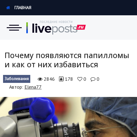
ГЛАВНАЯ
Новости
Почему появляются папилломы
и как от них избавиться
Экономика
2846
178
0
0
Заболевания
Происшествия
Автор:
Elena77
Hi-Tech. Интернет
Россия
Наука и техника
Политика