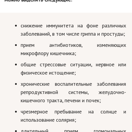
Кинематограф
Домашние животные
снижение иммунитета на фоне различных
заболеваний, в том числе гриппа и простуды;
Семья и дети
прием антибиотиков, изменяющих
Путешествия
микрофлору кишечника;
Строительство
общие стрессовые ситуации, нервное или
Культура и общество
физическое истощение;
Мода и стиль
хронические воспалительные заболевания
репродуктивной системы, желудочно-
Бизнес
кишечного тракта, печени и почек;
Хобби и развлечения
чрезмерное пребывание на солнце и
Финансы
использование солярия;
Юриспруденция
длительный прием гормональных