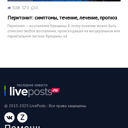
3108
0
0
Перитонит: симптомы, течение, лечение, прогноз
Перитонит — воспаление брюшины. К этому понятию может быть
отнесено любое воспаление, происходящее на висцеральном или
париетальном листках брюшины, ка
© 2015-2025 LivePosts - Все права защищены.
Z
Помошь