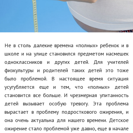
Образование
В мире
Культура
Авто, мото
Не в столь далекие времена «полных» ребенок и в
Спорт
школе и на улице становился предметом насмешек
одноклассников и других детей. Для учителей
Знаменитости
физкультуры и родителей таких детей это тоже
Статьи
было проблемой. В настоящее время ситуация
усугубляется еще и тем, что «полных» детей
становится все больше. И чрезмерная упитанность
Обзоры
детей вызывает особую тревогу. Эта проблема
Рецепты
вырастает в проблему подросткового ожирения, и
она очень актуальна для нашего времени. Детское
Красота и здоровье
ожирение стало проблемой уже давно, еще в начале