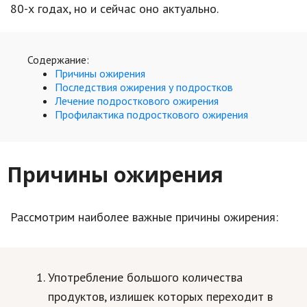
Hi-Tech. Интернет
80-х годах, но и сейчас оно актуально.
Авто, мото
Дом и сад
Содержание:
Причины ожирения
Недвижимость
Последствия ожирения у подростков
Лечение подросткового ожирения
Спорт и фитнес
Профилактика подросткового ожирения
Психология и отношения
Творчество и рукоделие
Причины ожирения
Разное
Рассмотрим наиболее важные причины ожирения:
Работа и бизнес
Животные
Еда и напитки
Употребление большого количества
продуктов, излишек которых переходит в
Праздники и подарки