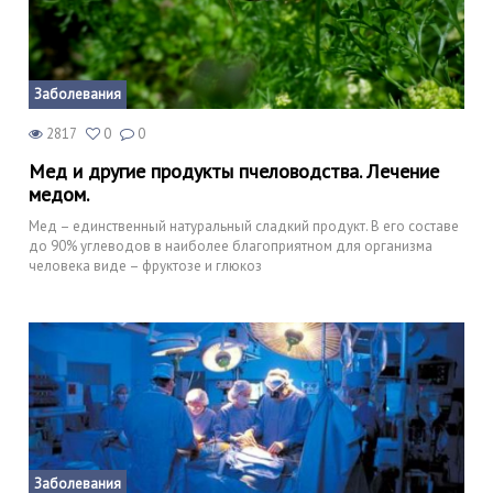
Заболевания
2817
0
0
Мед и другие продукты пчеловодства. Лечение
медом.
Мед – единственный натуральный сладкий продукт. В его составе
до 90% углеводов в наиболее благоприятном для организма
человека виде – фруктозе и глюкоз
Заболевания