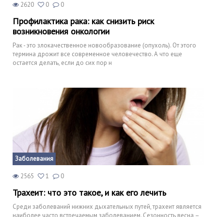
2620
0
0
Профилактика рака: как снизить риск
возникновения онкологии
Рак - это злокачественное новообразование (опухоль). От этого
термина дрожит все современное человечество. А что еще
остается делать, если до сих пор н
Заболевания
2565
1
0
Трахеит: что это такое, и как его лечить
Среди заболеваний нижних дыхательных путей, трахеит является
наиболее часто встречаемым заболеванием. Сезонность весна –