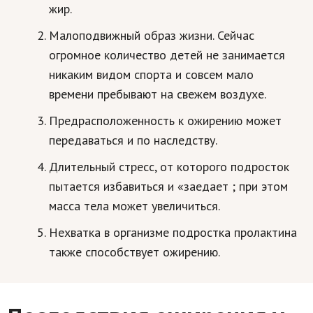
жир.
Кинематограф
Малоподвижный образ жизни. Сейчас
Домашние животные
огромное количество детей не занимается
никаким видом спорта и совсем мало
Семья и дети
времени пребывают на свежем воздухе.
Путешествия
Предрасположенность к ожирению может
Строительство
передаваться и по наследству.
Культура и общество
Длительный стресс, от которого подросток
пытается избавиться и «заедает ; при этом
Мода и стиль
масса тела может увеличиться.
Бизнес
Нехватка в организме подростка пролактина
Хобби и развлечения
также способствует ожирению.
Финансы
Юриспруденция