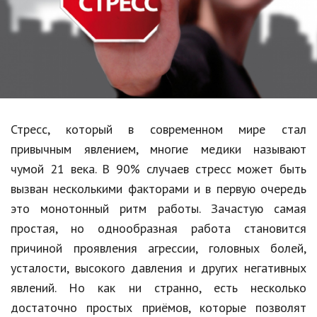
Образование
В мире
Культура
Авто, мото
Спорт
Стресс, который в современном мире стал
привычным явлением, многие медики называют
Знаменитости
чумой 21 века. В 90% случаев стресс может быть
Статьи
вызван несколькими факторами и в первую очередь
это монотонный ритм работы. Зачастую самая
простая, но однообразная работа становится
Обзоры
причиной проявления агрессии, головных болей,
Рецепты
усталости, высокого давления и других негативных
явлений. Но как ни странно, есть несколько
Красота и здоровье
достаточно простых приёмов, которые позволят