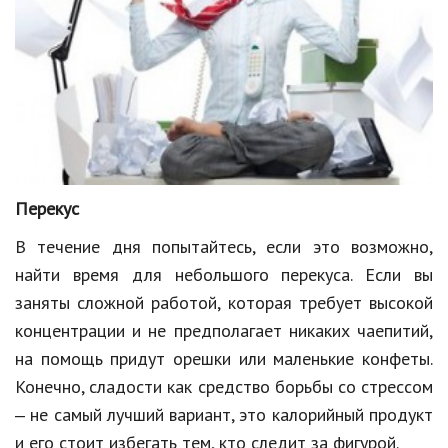
Кинематограф
Домашние животные
Семья и дети
Путешествия
Строительство
Перекус
Культура и общество
В течение дня попытайтесь, если это возможно,
найти время для небольшого перекуса. Если вы
Мода и стиль
заняты сложной работой, которая требует высокой
Бизнес
концентрации и не предполагает никаких чаепитий,
Хобби и развлечения
на помощь придут орешки или маленькие конфеты.
Конечно, сладости как средство борьбы со стрессом
Финансы
‒ не самый лучший вариант, это калорийный продукт
Юриспруденция
и его стоит избегать тем, кто следит за фигурой.