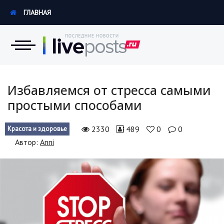
ГЛАВНАЯ
Новости
Избавляемся от стресса самыми
простыми способами
Экономика
2330
489
0
0
Красота и здоровье
Происшествия
Автор:
Anni
Hi-Tech. Интернет
Россия
Наука и техника
Политика