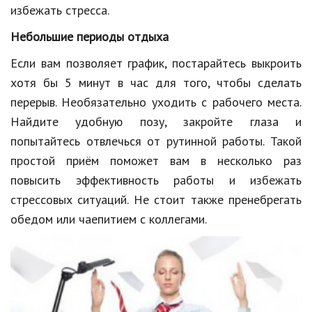
Hi-Tech. Интернет
избежать стресса.
Авто, мото
Небольшие периоды отдыха
Дом и сад
Если вам позволяет график, постарайтесь выкроить
хотя бы 5 минут в час для того, чтобы сделать
Недвижимость
перерыв. Необязательно уходить с рабочего места.
Спорт и фитнес
Найдите удобную позу, закройте глаза и
попытайтесь отвлечься от рутинной работы. Такой
Психология и отношения
простой приём поможет вам в несколько раз
Творчество и рукоделие
повысить эффективность работы и избежать
Разное
стрессовых ситуаций. Не стоит также пренебрегать
обедом или чаепитием с коллегами.
Работа и бизнес
Животные
Еда и напитки
Праздники и подарки