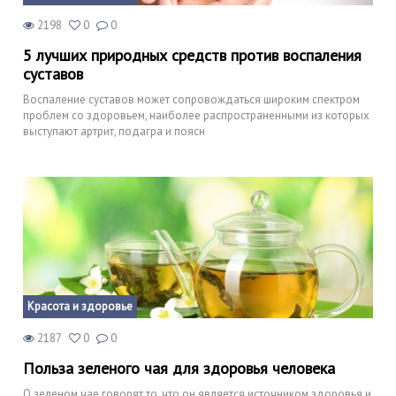
2198
0
0
5 лучших природных средств против воспаления
суставов
Воспаление суставов может сопровождаться широким спектром
проблем со здоровьем, наиболее распространенными из которых
выступают артрит, подагра и поясн
Красота и здоровье
2187
0
0
Польза зеленого чая для здоровья человека
О зеленом чае говорят то, что он является источником здоровья и