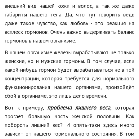
Hi-Tech. Интернет
внешний вид нашей кожи и волос, а так же даже
Авто, мото
габариты нашего тела. Да, что тут говорить ведь
даже такое чувство, как любовь - это реакция на
Дом и сад
всплеск гормонов. Очень важно выдерживать баланс
Недвижимость
гормонов в нашем организме.
Спорт и фитнес
В нашем организме железы вырабатывают не только
женские, но и мужские гормоны. В том случае, если
Психология и отношения
какой-нибудь гормон будет вырабатываться не в той
Творчество и рукоделие
концентрации, которая требуется для нормального
функционирования нашего организма, произойдёт
Разное
сбой в организме, это лишь дело времени.
Работа и бизнес
Вот к примеру,
проблема лишнего веса
, которая
Животные
трогает большую часть женской половины. Как
побороть лишний вес? И опять-таки здесь много
Еда и напитки
зависит от нашего гормонального состояния. В том
Праздники и подарки