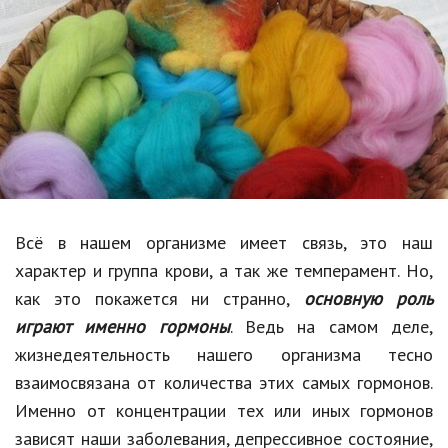
Образование
В мире
Культура
Авто, мото
Спорт
Знаменитости
Всё в нашем организме имеет связь, это наш
Статьи
характер и группа крови, а так же темперамент. Но,
как это покажется ни странно,
основную роль
играют именно гормоны
. Ведь на самом деле,
Обзоры
жизнедеятельность нашего организма тесно
Рецепты
взаимосвязана от количества этих самых гормонов.
Именно от концентрации тех или иных гормонов
Красота и здоровье
зависят наши заболевания, депрессивное состояние,