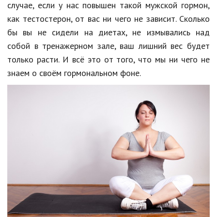
случае, если у нас повышен такой мужской гормон,
Кинематограф
как тестостерон, от вас ни чего не зависит. Сколько
бы вы не сидели на диетах, не измывались над
Домашние животные
собой в тренажерном зале, ваш лишний вес будет
Семья и дети
только расти. И всё это от того, что мы ни чего не
знаем о своём гормональном фоне.
Путешествия
Строительство
Культура и общество
Мода и стиль
Бизнес
Хобби и развлечения
Финансы
Юриспруденция