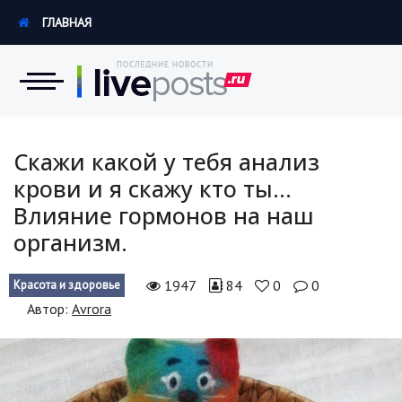
ГЛАВНАЯ
Новости
Скажи какой у тебя анализ
крови и я скажу кто ты...
Экономика
Влияние гормонов на наш
организм.
Происшествия
Hi-Tech. Интернет
1947
84
0
0
Красота и здоровье
Автор:
Аvrora
Россия
Наука и техника
Политика