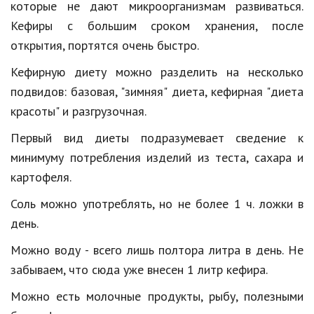
которые
не
дают
микроорганизмам
развиваться
.
Кинематограф
Кефиры
с
большим
сроком
хранения
,
после
открытия
,
портятся
очень
быстро
.
Домашние животные
Кефирную
диету
можно
разделить
на
несколько
Семья и дети
подвидов
:
базовая
, "
зимняя
"
диета
,
кефирная
"
диета
Путешествия
красоты
"
и
разгрузочная
.
Строительство
Первый
вид
диеты
подразумевает
сведение
к
минимуму
потребления
изделий
из
теста
,
сахара
и
Культура и общество
картофеля
.
Мода и стиль
Соль
можно
употреблять
,
но
не
более
1
ч
.
ложки
в
Бизнес
день
.
Хобби и развлечения
Можно
воду
-
всего
лишь
полтора
литра
в
день
.
Не
забываем
,
что
сюда
уже
внесен
1
литр
кефира
.
Финансы
Можно
есть
молочные
продукты
,
рыбу
,
полезными
Юриспруденция