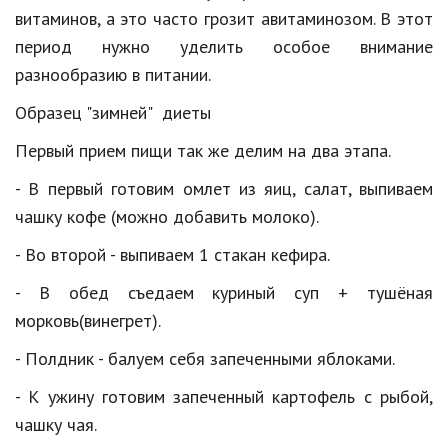
витаминов
,
а
это
часто
грозит
авитаминозом
.
В
этот
период
нужно
уделить
особое
внимание
разнообразию
в
питании
.
Образец
"
зимней
"
диеты
Первый
прием
пищи
так
же
делим
на
два
этапа
.
-
В
первый
готовим
омлет
из
яиц
,
салат
,
выпиваем
чашку
кофе
(
можно
добавить
молоко
).
-
Во
второй
-
выпиваем
1
стакан
кефира
.
-
В
обед
съедаем
куриный
суп
+
тушёная
морковь
(
винегрет
).
-
Полдник
-
балуем
себя
запеченными
яблоками
.
-
К
ужину
готовим
запеченный
картофель
с
рыбой
,
чашку
чая
.