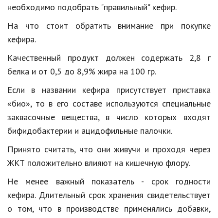
Hi-Tech. Интернет
необходимо
подобрать
"
правильный
"
кефир
.
Авто, мото
На
что
стоит
обратить
внимание
при
покупке
кефира
.
Дом и сад
Качественный
продукт
должен
содержать
2
,
8
г
Недвижимость
белка
и
от
0
,
5
до
8
,
9
%
жира
на
100
гр
.
Спорт и фитнес
Если
в
названии
кефира
присутствует
приставка
Психология и отношения
«
био
»,
то
в
его
составе
используются
специальные
заквасочные
вещества
,
в
число
которых
входят
Творчество и рукоделие
бифидобактерии
и
ацидофильные
палочки
.
Разное
Принято
считать
,
что
они
живучи
и
проходя
через
Работа и бизнес
ЖКТ
положительно
влияют
на
кишечную
флору
.
Животные
Не
менее
важный
показатель
-
срок
годности
кефира
.
Длительный
срок
хранения
свидетельствует
Еда и напитки
о
том
,
что
в
производстве
применялись
добавки
,
Праздники и подарки