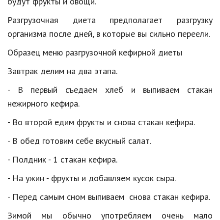
будут
фрукты
и
овощи
.
Природа
Разгрузочная
диета
предполагает
разгрузку
Образование
организма
после
дней
,
в
которые
вы
сильно
переели
.
Образец
меню
разгрузочной
кефирной
диеты
Наука и технологии
Завтрак
делим
на
два
этапа
.
-
В
первый
съедаем
хлеб
и
выпиваем
стакан
нежирного
кефира
.
-
Во
второй
едим
фрукты
и
снова
стакан
кефира
.
-
В
обед
готовим
себе
вкусный
салат
.
-
Полдник
-
1
стакан
кефира
.
-
На
ужин
-
фрукты
и
добавляем
кусок
сыра
.
-
Перед
самым
сном
выпиваем
снова
стакан
кефира
.
Зимой
мы
обычно
употребляем
очень
мало