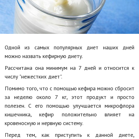
Образование
В мире
Культура
Авто, мото
Одной
из
самых
популярных
диет
наших
дней
Спорт
можно
назвать
кефирную
диету
.
Рассчитана
Знаменитости
она
минимум
на
7
дней
и
относится
к
числу
"
нежестких
диет
".
Статьи
Помимо
того
,
что
с
помощью
кефира
можно
сбросит
за
неделю
около
7
кг
,
этот
продукт
и
просто
Обзоры
полезен
.
С
его
помощью
улучшается
микрофлора
кишечника
,
кефир
положительно
влияет
на
Рецепты
кровеносную
и
нервную
систему
.
Красота и здоровье
Перед
тем
,
как
приступить
к
данной
диете
,