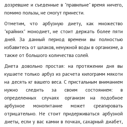
дозревшие и съеденные в "правильне" время ничего,
Природа
помимо пользы, не смогут принести.
Образование
Отметим, что арбузную диету, как множество
Наука и технологии
"крайних" монодиет, не стоит держать более пяти
дней. За данный период времени вы полностью
избавитесь от шлаков, ненужной воды в организме, а
также от большого количества солей.
Диета довольно простая: на протяжении дня вы
кушаете только арбуз из расчета килограмм мякоти
на десять кг вашего веса. С пристальным вниманием
нужно следить за своим состоянием: в
определенных случаях организм на подобное
арбузное монопитание может среагировать
отрицательно. Не стоит придерживаться арбузной
диеты, если у вас камни в почках, сахарный диабет,