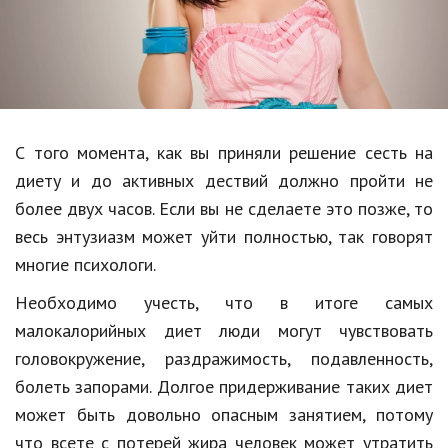
Образование
В мире
Культура
Авто, мото
С того момента, как вы приняли решение сесть на
Спорт
диету и до активных дествий должно пройти не
более двух часов. Если вы не сделаете это позже, то
Знаменитости
весь энтузиазм может уйти полностью, так говорят
Статьи
многие психологи.
Необходимо учесть, что в итоге самых
малокалорийных диет люди могут чувствовать
Обзоры
головокружение, раздражимость, подавленность,
Рецепты
болеть запорами. Долгое придерживание таких диет
Красота и здоровье
может быть довольно опасным занятием, потому
что всете с потерей жира человек может утратить