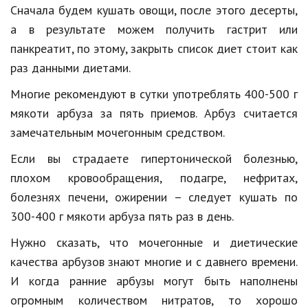
Сначала будем кушать овощи, после этого десерты,
Кинематограф
а в результате можем получить гастрит или
панкреатит, по этому, закрыть список диет стоит как
Домашние животные
раз данными диетами.
Семья и дети
Многие рекомендуют в сутки употреблять 400-500 г
Путешествия
мякоти арбуза за пять приемов. Арбуз считается
замечательным мочегонным средством.
Строительство
Если вы страдаете гипертонической болезнью,
Культура и общество
плохом кровообращения, подагре, нефритах,
Мода и стиль
болезнях печени, ожирении – следует кушать по
300-400 г мякоти арбуза пять раз в день.
Бизнес
Нужно сказать, что мочегонные и диетические
Хобби и развлечения
качества арбузов знают многие и с давнего времени.
Финансы
И когда ранние арбузы могут быть наполнены
Юриспруденция
огромным количеством нитратов, то хорошо