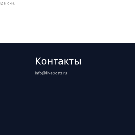
вда, они,
Контакты
info@liveposts.ru