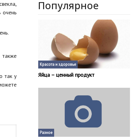
Популярное
свекла,
ь очень
ень.
 также
Красота и здоровье
Яйца – ценный продукт
о так у
сможете
Разное