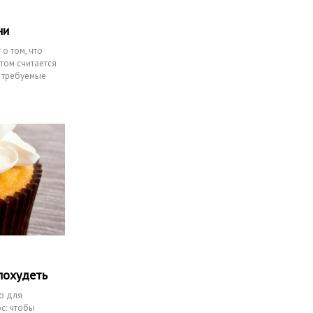
ни
о том, что
том считается
е требуемые
похудеть
о для
с: чтобы