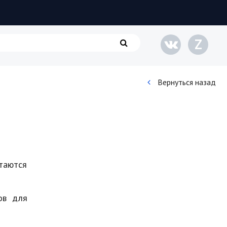
Z
Вернуться назад
Кинематограф
Домашние животные
Семья и дети
таются
Путешествия
Строительство
ов для
Культура и общество