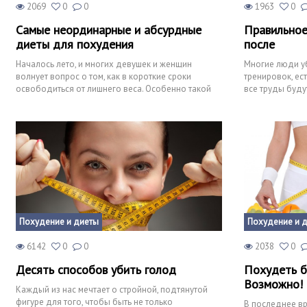
2069
0
0
1963
0
Самые неординарные и абсурдные
Правильное
диеты для похудения
после
Началось лето, и многих девушек и женщин
Многие люди у
волнует вопрос о том, как в короткие сроки
тренировок, ес
освободиться от лишнего веса. Особенно такой
все труды буду
проблемой заняты голов
удивление, ког
Похудение и диеты
Похудение и 
6142
0
0
2038
0
Десять способов убить голод
Похудеть б
Возможно!
Каждый из нас мечтает о стройной, подтянутой
фигуре для того, чтобы быть не только
В последнее вр