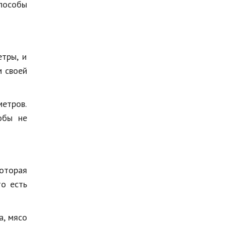
пособы
Мода и стиль
Бизнес
Хобби и развлечения
тры, и
Финансы
м своей
Юриспруденция
метров.
Природа
обы не
Образование
Наука и технологии
которая
то есть
а, мясо