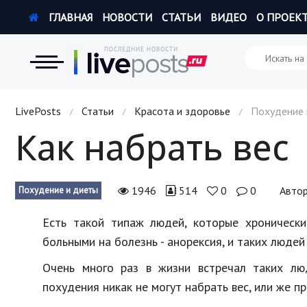
ГЛАВНАЯ
НОВОСТИ
СТАТЬИ
ВИДЕО
О ПРОЕК
Новости
LivePosts
Статьи
Красота и здоровье
Похудение 
/
/
/
Как набрать вес
Экономика
Происшествия
1946
514
0
0
Авто
Похудение и диеты
Hi-Tech. Интернет
Есть такой типаж людей, которые хронически
Россия
больными на болезнь - анорексия, и таких людей 
Наука и техника
Очень много раз в жизни встречал таких лю
похудения никак не могут набрать вес, или же 
Политика