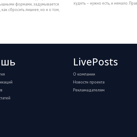
худеть – нужно есть, и немало. Пра
ышными формами, задумывается
конечно же, имеют в виду пол
, как сбросить лишнее, но и о том,
ри этом з
ошь
LivePosts
тия
О компании
икаций
Новости проекта
тв
Рекламадателям
татей