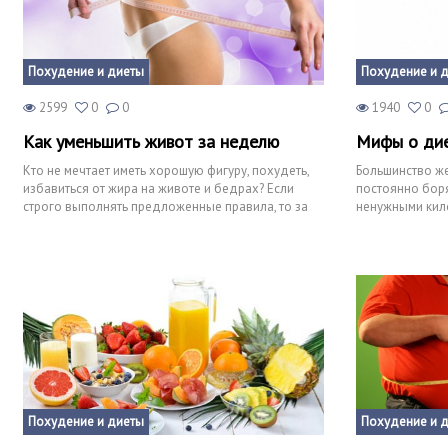
Похудение и диеты
Похудение и 
2599
0
0
1940
0
Как уменьшить живот за неделю
Мифы о ди
Кто не мечтает иметь хорошую фигуру, похудеть,
Большинство же
избавиться от жира на животе и бедрах? Если
постоянно борят
строго выполнять предложенные правила, то за
ненужными кил
неделю талия до
количество дие
Похудение и диеты
Похудение и 