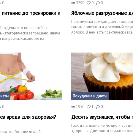
0
3290
0
0
 питание до тренировки и
Яблочные разгрузочные д
Практически каждая диета говорит 
самым полезным и доступный фрук
беждены, что после любых
яблоко. В нем есть практически вс
ть категорически запрещено, иначе
организму минерал
т напрасны. Каково же их
да они узнаю
диеты
Похудение и диеты
0
1950
1
0
ез вреда для здоровья?
Десять вкусняшек, чтобы 
Голодать давно не модно и вредн
здоровья. Диетологи кричат в голо
емя всё больше людей,