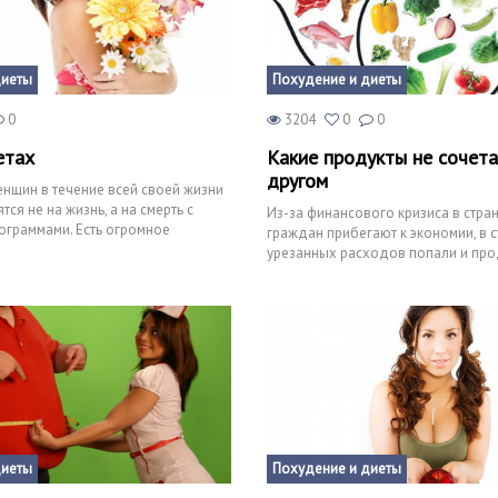
диеты
Похудение и диеты
0
3204
0
0
етах
Какие продукты не сочета
другом
нщин в течение всей своей жизни
ся не на жизнь, а на смерть с
Из-за финансового кризиса в стра
ограммами. Есть огромное
граждан прибегают к экономии, в 
т и теор
урезанных расходов попали и про
Потребители стараю
диеты
Похудение и диеты