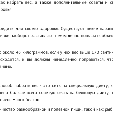
как набрать вес, а также дополнительные советы и с
Недвижимость
ровья.
Спорт и фитнес
Психология и отношения
едить для своего здоровья. Существуют некие параме
Творчество и рукоделие
или же наоборот заставляют немедленно повышать объе
Разное
около 45 килограммов, если у них вес выше 170 санти
Работа и бизнес
сходится, и вы должны немедленно поправиться, чт
Животные
знями.
Еда и напитки
пособ набрать вес - это сеть на специальную диету, 
Праздники и подарки
чено больше всего советую сесть на белковую диету, 
очень много белков.
чество разнообразной и полезной пищи, такой как: рыб