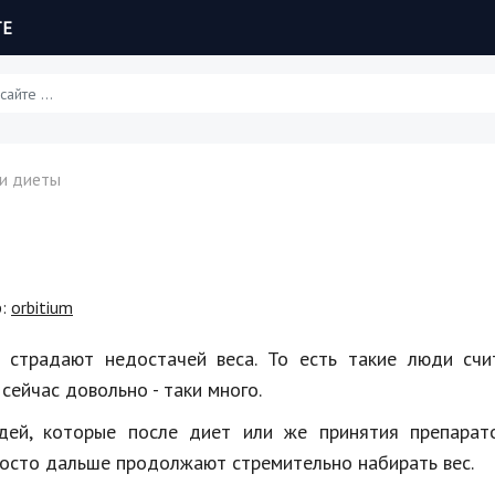
ТЕ
Статьи
и диеты
Обзоры
Рецепты
р:
orbitium
Красота и здоровье
 страдают недостачей веса. То есть такие люди счи
Hi-Tech. Интернет
сейчас довольно - таки много.
Авто, мото
дей, которые после диет или же принятия препарат
просто дальше продолжают стремительно набирать вес.
Дом и сад