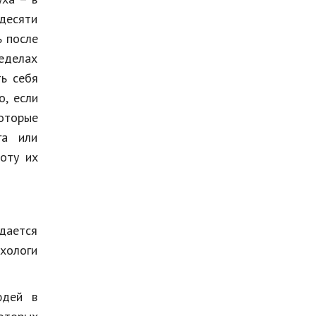
идесяти
ь после
ределах
ь себя
о, если
оторые
га или
оту их
ждается
хологи
юдей в