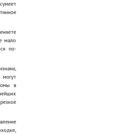
сумеет
тинное
меняете
же мало
ся по-
изнаки,
о могут
томы в
нейших
резкое
явление
ходке,