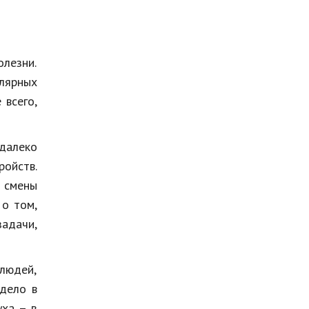
олезни.
улярных
 всего,
 далеко
ойств.
 смены
 о том,
задачи,
 людей,
дело в
уха – в