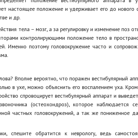
определяет положение вестибулярного аппарата в у
ует настоящее положение и удерживает его до нового 
ве и др.
йствия тела – мозг, а за регулировку и изменение поз о
пторами контролирующими положение тело в пространс
тей. Именно поэтому головокружение часто и сопрово
зма.
лова? Вполне вероятно, что поражен вестибулярный апп
лью в ухе, можно объяснить его воспалением уха. Кром
ройство спровоцирует вестибулярный аппарат и выведет
озвоночника (остеохондроз), которое наблюдается се
иной частных головокружений, а так же пониженное д
ки, спешите обратится к неврологу, ведь самостоя