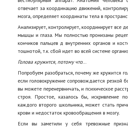
вестибулярный аппарат. Анатомия человека 
отвечает за координацию движений, контролир
мозга, определяет координаты тела в пространст
Анализирует, контролирует, координирует все де
мышцы и глаза. Мы полностью пронизаны реце
кончиков пальцев д внутренних органов и кос
тошнотой, т.к. сбой идет во всей системе органи
Голова кружится, потому что
…
Попробуем разобраться, почему же кружится го
если головокружение сопровождается резкой бо
вы можете перенервничать, и психическое расст
строя. Простое, казалось бы, искривление п
каждого второго школьника, может стать прич
крови и недостаток кровообращения в мозгу.
Если вы заметили у себя тревожные призна