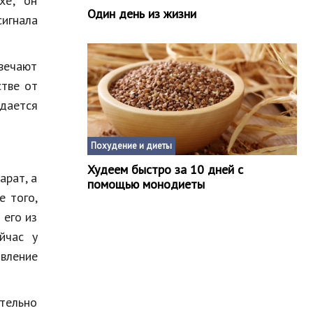
хе; он
Один день из жизни
сигнала
твечают
тве от
ждается
Похудение и диеты
Худеем быстро за 10 дней с
арат, а
помощью монодиеты
е того,
 его из
йчас у
авление
тельно