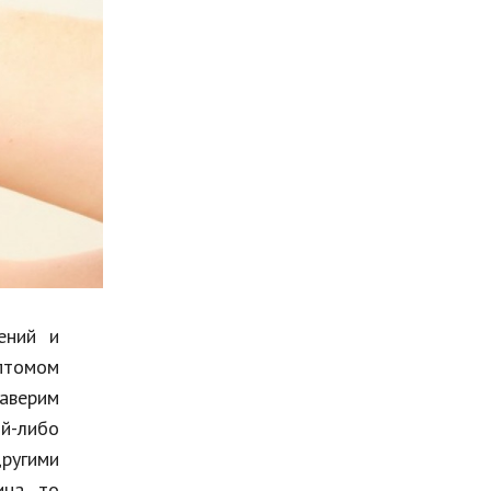
Мода и стиль
Бизнес
Хобби и развлечения
Финансы
Юриспруденция
Природа
Образование
Наука и технологии
ений и
мптомом
Заверим
й-либо
другими
на, то