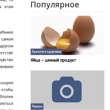
Популярное
в этом
ебнике
а самом
другом
Красота и здоровье
детстве
увство
Яйца – ценный продукт
твовали
 скорее
, чтобы
Вполне
ляться
Разное