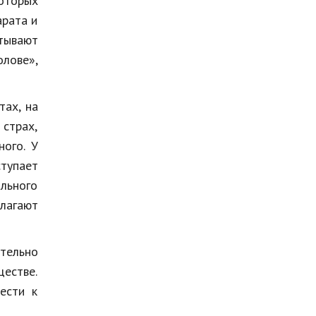
которых
арата и
ытывают
олове»,
тах, на
 страх,
ного. У
тупает
ольного
лагают
ятельно
естве.
ести к