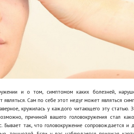
Недвижимость
Спорт и фитнес
Психология и отношения
Творчество и рукоделие
Разное
Работа и бизнес
Животные
Еда и напитки
ружении и о том, симптомом каких болезней, наруш
 являться. Сам по себе этот недуг может являться си
Праздники и подарки
аверное, кружилась у каждого читающего эту статью. 
возможно, причиной вашего головокружения стал како
с. Бывает так, что головокружение сопровождается и 
ью, тошнотой. Если у вас наблюдается похожая карти