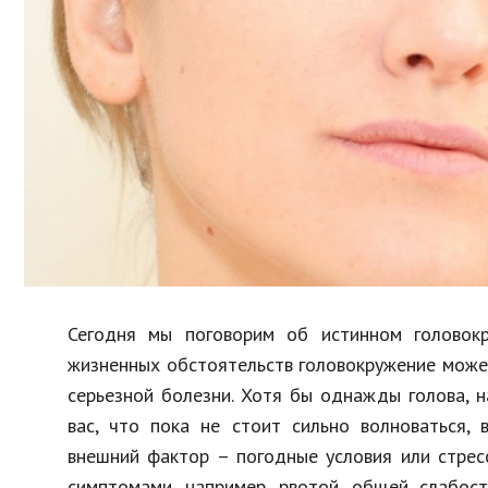
Образование
В мире
Культура
Авто, мото
Спорт
Знаменитости
Сегодня мы поговорим об истинном головок
жизненных обстоятельств головокружение может
серьезной болезни. Хотя бы однажды голова, н
вас, что пока не стоит сильно волноваться, 
внешний фактор – погодные условия или стрес
симптомами, например, рвотой, общей слабост