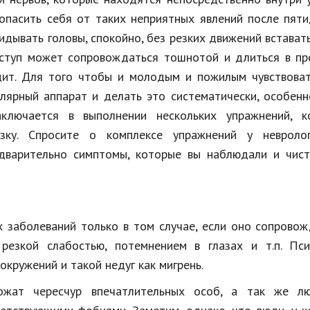
зопасить себя от таких неприятных явлений после пят
идывать головы, спокойно, без резких движений встават
риступ может сопровождаться тошнотой и длиться в п
дит. Для того чтобы и молодым и пожилым чувствоват
лярный аппарат и делать это систематически, особенн
аключается в выполнении нескольких упражнений, к
зку. Спросите о комплексе упражнений у невроло
едварительно симптомы, которые вы наблюдали и чист
 заболеваний только в том случае, если оно сопрово
резкой слабостью, потемнением в глазах и т.п. Пси
окружений и такой недуг как мигрень.
вожат чересчур впечатлительных особ, а так же л