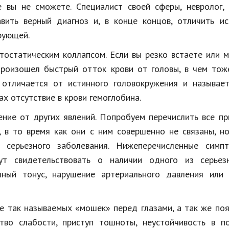
 вы не сможете. Специалист своей сферы, невролог, 
вить верный диагноз и, в конце концов, отличить ис
рующей.
тостатическим коллапсом. Если вы резко встаете или 
, произошел быстрый отток крови от головы, в чем то
 отличается от истинного головокружения и называет
х отсутствие в крови гемоглобина.
ение от других явлений. Попробуем перечислить все пр
 в то время как они с ним совершенно не связаны, н
м серьезного заболевания. Нижеперечисленные симп
ут свидетельствовать о наличии одного из серьез
чный тонус, нарушение артериального давления или 
ие так называемых «мошек» перед глазами, а так же по
тво слабости, приступ тошноты, неустойчивость в по