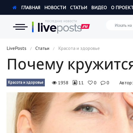
ГЛАВНАЯ
НОВОСТИ
СТАТЬИ
ВИДЕО
О ПРОЕК
Новости
LivePosts
Статьи
Красота и здоровье
/
/
Почему кружится
Экономика
Происшествия
1958
11
0
0
Автор
Красота и здоровье
Hi-Tech. Интернет
Россия
Наука и техника
Политика