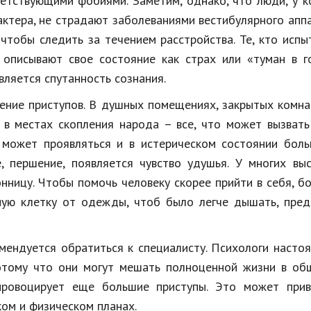
ветствующими фобиями. Заметим, однако, что люди, у 
ктера, не страдают заболеваниями вестибулярного апп
 чтобы следить за течением расстройства. Те, кто исп
 описывают свое состояние как страх или «туман в г
ляется спутанность сознания.
ение приступов. В душных помещениях, закрытых комна
 в местах скопления народа – все, что может вызвать
 может проявляться и в истерическом состоянии боль
 першение, появляется чувство удушья. У многих выс
нницу. Чтобы помочь человеку скорее прийти в себя, б
ную клетку от одежды, чтоб было легче дышать, пред
мендуется обратиться к специалисту. Психологи насто
отому что они могут мешать полноценной жизни в общ
провоцирует еще большие приступы. Это может прив
ом и физическом планах.