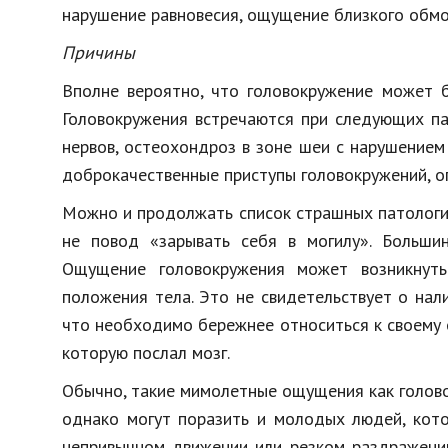
нарушение равновесия, ощущение близкого обмор
Причины
Вполне вероятно, что головокружение может б
Головокружения встречаются при следующих па
нервов, остеохондроз в зоне шеи с нарушением
доброкачественные приступы головокружений, оп
Можно и продолжать список страшных патологий
не повод «зарывать себя в могилу». Большин
Ощущение головокружения может возникнуть
положения тела. Это не свидетельствует о нал
что необходимо бережнее относиться к своему ор
которую послал мозг.
Обычно, такие мимолетные ощущения как голово
однако могут поразить и молодых людей, кото
непривычном движении или резком раздражении