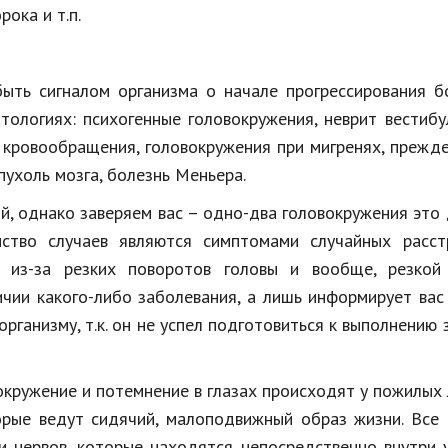
ока и т.п.
ыть сигналом организма о начале прогрессирования б
тологиях: психогенные головокружения, неврит вестиб
 кровообращения, головокружения при мигренях, прежде
ухоль мозга, болезнь Меньера.
, однако заверяем вас – одно-два головокружения это
ство случаев являются симптомами случайных расстр
 из-за резких поворотов головы и вообще, резкой
ичии какого-либо заболевания, а лишь информирует вас
ганизму, т.к. он не успел подготовиться к выполнению 
кружение и потемнение в глазах происходят у пожилых
рые ведут сидячий, малоподвижный образ жизни. Все 
 нервов, которые находятся непосредственно внутри 