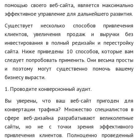
Hi-Tech. Интернет
помощью своего веб-сайта, является максимально
Авто, мото
эффективное управление для дальнейшего развития.
Существует несколько способов привлечения
Дом и сад
клиентов, увеличения продаж и выручки без
Недвижимость
инвестирования в полный редизайн и перестройку
Спорт и фитнес
сайта. Ниже приведены 10 способов, которые вам
следует попробовать применить. Они весьма просты
Психология и отношения
и поэтому могут существенно помочь вашему
Творчество и рукоделие
бизнесу вырасти.
Разное
1. Проводите конверсионный аудит.
Работа и бизнес
Вы уверены, что ваш веб-сайт пригоден для
конвертации трафика? Множество специалистов в
Животные
сфере веб-дизайна разрабатывают великолепные
Еда и напитки
сайты, но не с точки зрения эффективного
привлечения клиентов. Полноценно проведенный
Праздники и подарки