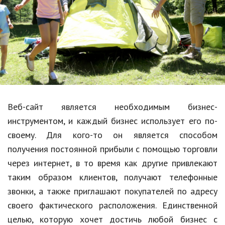
Образование
В мире
Культура
Авто, мото
Спорт
Веб-сайт является необходимым бизнес-
Знаменитости
инструментом, и каждый бизнес использует его по-
Статьи
своему. Для кого-то он является способом
получения постоянной прибыли с помощью торговли
через интернет, в то время как другие привлекают
Обзоры
таким образом клиентов, получают телефонные
Рецепты
звонки, а также приглашают покупателей по адресу
своего фактического расположения. Единственной
Красота и здоровье
целью, которую хочет достичь любой бизнес с