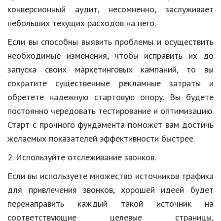
конверсионный аудит, несомненно, заслуживает
Кинематограф
небольших текущих расходов на него.
Домашние животные
Если вы способны выявить проблемы и осуществить
необходимые изменения, чтобы исправить их до
Семья и дети
запуска своих маркетинговых кампаний, то вы
Путешествия
сократите существенные рекламные затраты и
Строительство
обретете надежную стартовую опору. Вы будете
постоянно чередовать тестирование и оптимизацию.
Культура и общество
Старт с прочного фундамента поможет вам достичь
Мода и стиль
желаемых показателей эффективности быстрее.
Бизнес
2. Используйте отслеживание звонков.
Хобби и развлечения
Если вы используете множество источников трафика
для привлечения звонков, хорошей идеей будет
Финансы
перенаправить каждый такой источник на
Юриспруденция
соответствующие целевые страницы,