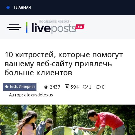
ГЛАВНАЯ
Новости
10 хитростей, которые помогут
вашему веб-сайту привлечь
Экономика
больше клиентов
Происшествия
2437
394
1
0
Hi-Tech. Интернет
Hi-Tech. Интернет
Автор:
alexusdelexus
Россия
Наука и техника
Политика