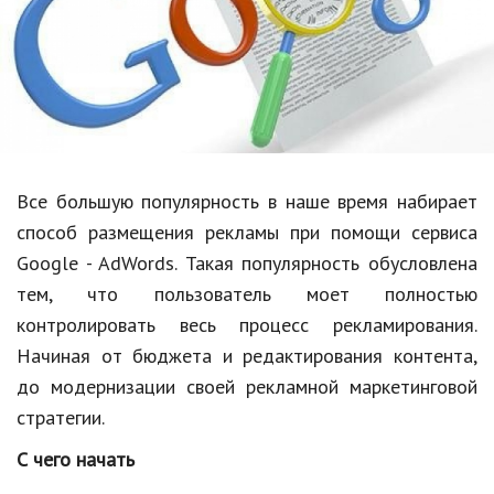
Образование
В мире
Культура
Авто, мото
Спорт
Все большую популярность в наше время набирает
способ размещения рекламы при помощи сервиса
Знаменитости
Google - AdWords. Такая популярность обусловлена
Статьи
тем, что пользователь моет полностью
контролировать весь процесс рекламирования.
Начиная от бюджета и редактирования контента,
Обзоры
до модернизации своей рекламной маркетинговой
Рецепты
стратегии.
Красота и здоровье
С чего начать