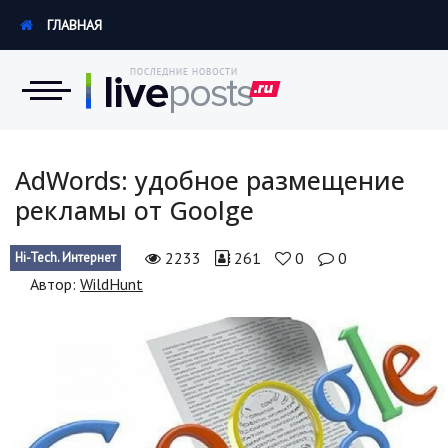
ГЛАВНАЯ
Новости
AdWords: удобное размещение
рекламы от Goolge
Экономика
2233
261
0
0
Hi-Tech. Интернет
Происшествия
Автор:
WildHunt
Hi-Tech. Интернет
Россия
Наука и техника
Политика