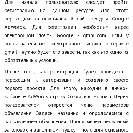
Hi-Tech. Интернет
Для начала, пользователю следует пройти
регистрацию на данном ресурсе. Для этого
Авто, мото
переходим на официальный сайт ресурса Google
Дом и сад
AdWords. Для регистрации необходим адрес
электронной почты Google - gmail.com. Если у
Недвижимость
пользователя нет электронного "ящика" в сервисе
Спорт и фитнес
gmail - нужно будет его завести, так как это одно из
обязательных условий.
Психология и отношения
После того, как регистрация будет пройдена -
Творчество и рукоделие
переходим к авторизации и созданию своего
Разное
первого проекта. Для этого, находим в личном
Работа и бизнес
кабинете AdWords строку Создать компанию. Перед
пользователем откроется меню параметров
Животные
объявления. Задаем название и определяемся с
Еда и напитки
направлением объявления. Прописываем рекламный
заголовок и заполняем "тушку" - поле для основного
Праздники и подарки