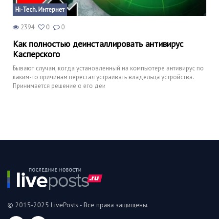
Hi-Tech. Интернет
2394
0
0
Как полностью деинсталлировать антивирус
Касперского
Бывают случаи, когда установленный на компьютере антивирус по
каким-то причинам перестал устраивать владельца устройства.
Принимается решение о его деи
© 2015-2025 LivePosts - Все права защищены.