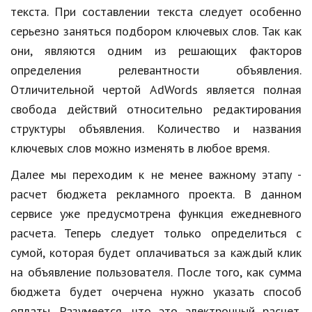
текста. При составлении текста следует особенно
Кинематограф
серьезно заняться подбором ключевых слов. Так как
они, являются одним из решающих факторов
Домашние животные
определения релевантности объявления.
Семья и дети
Отличительной чертой AdWords является полная
Путешествия
свобода действий относительно редактирования
структуры объявления. Количество и названия
Строительство
ключевых слов можно изменять в любое время.
Культура и общество
Далее мы переходим к не менее важному этапу -
Мода и стиль
расчет бюджета рекламного проекта. В данном
сервисе уже предусмотрена функция ежедневного
Бизнес
расчета. Теперь следует только определиться с
Хобби и развлечения
сумой, которая будет оплачиваться за каждый клик
на объявление пользователя. После того, как сумма
Финансы
бюджета будет очерчена нужно указать способ
Юриспруденция
оплаты. Разумеется, что это электронный расчет.