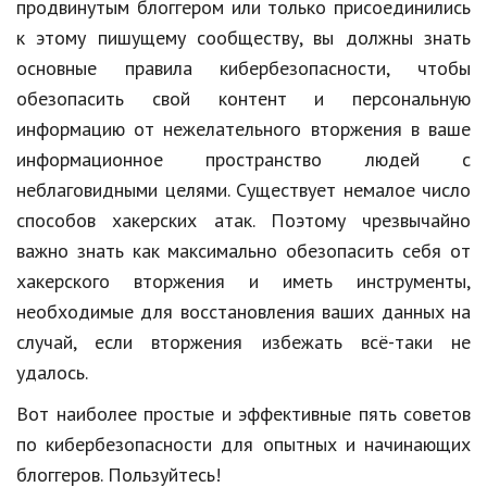
Hi-Tech. Интернет
продвинутым блоггером или только присоединились
к этому пишущему сообществу, вы должны знать
Авто, мото
основные правила кибербезопасности, чтобы
Дом и сад
обезопасить свой контент и персональную
информацию от нежелательного вторжения в ваше
Недвижимость
информационное пространство людей с
Спорт и фитнес
неблаговидными целями. Существует немалое число
способов хакерских атак. Поэтому чрезвычайно
Психология и отношения
важно знать как максимально обезопасить себя от
Творчество и рукоделие
хакерского вторжения и иметь инструменты,
Разное
необходимые для восстановления ваших данных на
случай, если вторжения избежать всё-таки не
Работа и бизнес
удалось.
Животные
Вот наиболее простые и эффективные пять советов
Еда и напитки
по кибербезопасности для опытных и начинающих
блоггеров. Пользуйтесь!
Праздники и подарки