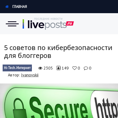
ГЛАВНАЯ
Новости
5 советов по кибербезопасности
для блоггеров
Экономика
2305
149
0
0
Hi-Tech. Интернет
Происшествия
Автор:
Ivanovskii
Hi-Tech. Интернет
Россия
Наука и техника
Политика