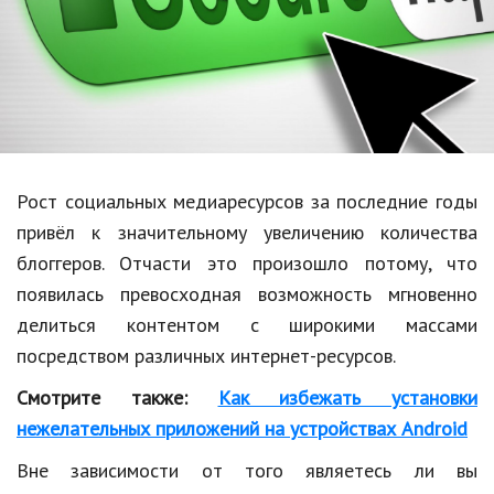
Образование
В мире
Культура
Авто, мото
Спорт
Рост социальных медиаресурсов за последние годы
привёл к значительному увеличению количества
Знаменитости
блоггеров. Отчасти это произошло потому, что
Статьи
появилась превосходная возможность мгновенно
делиться контентом с широкими массами
посредством различных интернет-ресурсов.
Обзоры
Смотрите также:
Как избежать установки
Рецепты
нежелательных приложений на устройствах Android
Красота и здоровье
Вне зависимости от того являетесь ли вы