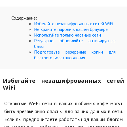
Кинематограф
Содержание:
Домашние животные
Избегайте незашифрованных сетей WiFi
Не храните пароли в вашем браузере
Семья и дети
Используйте только частные сети
Регулярно обновляйте антивирусные
Путешествия
базы
Подготовьте резервные копии для
Строительство
быстрого восстановления
Культура и общество
Мода и стиль
Избегайте незашифрованных сетей
WiFi
Бизнес
Хобби и развлечения
Открытые Wi-Fi сети в ваших любимых кафе могут
быть чрезвычайно опасны для ваших данных в сети.
Финансы
Если вы предпочитаете работать над вашим блогом
Юриспруденция