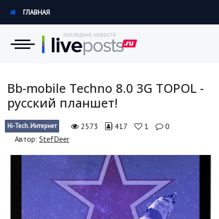
ГЛАВНАЯ
Новости
Bb-mobile Techno 8.0 3G TOPOL -
русский планшет!
Экономика
2573
417
1
0
Hi-Tech. Интернет
Происшествия
Автор:
StefDeer
Hi-Tech. Интернет
Россия
Наука и техника
Политика