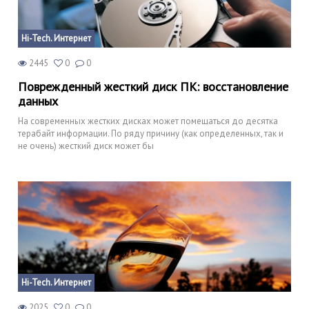
Hi-Tech. Интернет
2445
0
0
Поврежденный жесткий диск ПК: восстановление
данных
На современных жестких дисках может помещаться до десятка
терабайт информации. По ряду причину (как определенных, так и
не очень) жесткий диск может бы
Hi-Tech. Интернет
2025
0
0