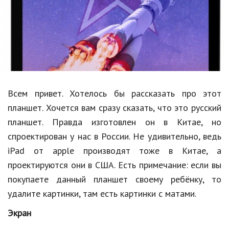
Образование
В мире
Культура
Авто, мото
Спорт
Всем привет. Хотелось бы рассказать про этот
планшет. Хочется вам сразу сказать, что это русский
Знаменитости
планшет. Правда изготовлен он в Китае, но
Статьи
спроектирован у нас в России. Не удивительно, ведь
iPad от apple производят тоже в Китае, а
проектируются они в США. Есть примечание: если вы
Обзоры
покупаете данный планшет своему ребёнку, то
Рецепты
удалите картинки, там есть картинки с матами.
Красота и здоровье
Экран