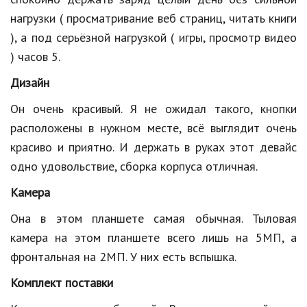
нагрузки ( просматривание веб страниц, читать книги
Кинематограф
), а под серьёзной нагрузкой ( игры, просмотр видео
Домашние животные
) часов 5.
Семья и дети
Дизайн
Путешествия
Он очень красивый. Я не ожидал такого, кнопки
расположены в нужном месте, всё выглядит очень
Строительство
красиво и приятно. И держать в руках этот девайс
Культура и общество
одно удовольствие, сборка корпуса отличная.
Мода и стиль
Камера
Бизнес
Она в этом планшете самая обычная. Тыловая
камера на этом планшете всего лишь на 5МП, а
Хобби и развлечения
фронтальная на 2МП. У них есть вспышка.
Финансы
Комплект поставки
Юриспруденция