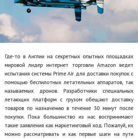
Образование
В мире
Культура
Авто, мото
Спорт
Где-то в Англии на секретных опытных площадках
мировой лидер интернет торговли Amazon ведет
Знаменитости
испытания системы Prime Air для доставки покупок с
Статьи
помощью беспилотных летательных аппаратов, так
называемых дронов. Разработчики специальных
летающих платформ с грузом обещают доставку
Обзоры
товаров по назначению в течение 30 минут после
Рецепты
покупки. Пока большинство из нас воспринимают
такие заявления как маркетинговый ход. Пожалуй, их
Красота и здоровье
можно рассматривать и как первые шаги на пути