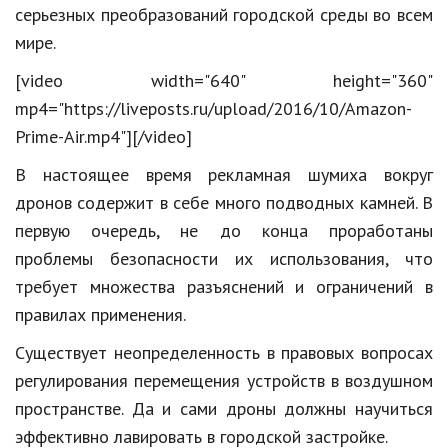
Hi-Tech. Интернет
серьезных преобразований городской среды во всем
мире.
Авто, мото
[video width="640" height="360"
Дом и сад
mp4="https://liveposts.ru/upload/2016/10/Amazon-
Недвижимость
Prime-Air.mp4"][/video]
Спорт и фитнес
В настоящее время рекламная шумиха вокруг
дронов содержит в себе много подводных камней. В
Психология и отношения
первую очередь, не до конца проработаны
Творчество и рукоделие
проблемы безопасности их использования, что
Разное
требует множества разъяснений и ограничений в
правилах применения.
Работа и бизнес
Существует неопределенность в правовых вопросах
Животные
регулирования перемещения устройств в воздушном
Еда и напитки
пространстве. Да и сами дроны должны научиться
эффективно лавировать в городской застройке.
Праздники и подарки