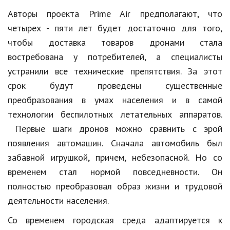
Авторы проекта Prime Air предполагают, что
Кинематограф
четырех - пяти лет будет достаточно для того,
Домашние животные
чтобы доставка товаров дронами стала
востребована у потребителей, а специалисты
Семья и дети
устранили все технические препятствия. За этот
Путешествия
срок будут проведены существенные
преобразования в умах населения и в самой
Строительство
технологии беспилотных летательных аппаратов.
Культура и общество
Первые шаги дронов можно сравнить с эрой
Мода и стиль
появления автомашин. Сначала автомобиль был
забавной игрушкой, причем, небезопасной. Но со
Бизнес
временем стал нормой повседневности. Он
Хобби и развлечения
полностью преобразовал образ жизни и трудовой
деятельности населения.
Финансы
Со временем городская среда адаптируется к
Юриспруденция