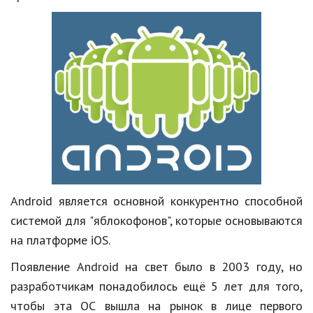
Кинематограф
Домашние животные
Семья и дети
Путешествия
Строительство
Культура и общество
Мода и стиль
Android
является основной конкурентно способной
системой для "
Бизнес
яблокофонов
", которые основываются
на платформе
iOS
.
Хобби и развлечения
Появление
Android
на свет было в 2003 году, но
Финансы
разработчикам понадобилось ещё 5 лет для того,
Юриспруденция
чтобы эта ОС вышла на рынок в лице первого