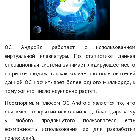
Hi-Tech. Интернет
Авто, мото
Дом и сад
Недвижимость
ОС
Андройд
работает с использованием
Спорт и фитнес
виртуальной клавиатуры. По статистике данная
Психология и отношения
операционная система занимает лидирующее место
на рынке продаж, так как количество пользователей
Творчество и рукоделие
данной ОС насчитывает более одного миллиарда, к
Разное
тому же это число неуклонно растёт.
Работа и бизнес
Неоспоримым плюсом ОС
Android
является то, что
она имеет открытый исходный код, благодаря чему
Животные
у любого продвинутого пользователя есть
Еда и напитки
возможность использования ее для разработки
приложений.
Праздники и подарки