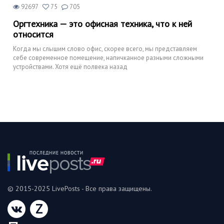
92697
75
705
Оргтехника — это офисная техника, что к ней
относится
Когда мы слышим слово офис, скорее всего, мы представляем
себе современное помещение, напичканное разными сложными
устройствами. Хотя ещё полвека назад
© 2015-2025 LivePosts - Все права защищены.
Z