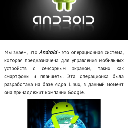
Образование
В мире
Культура
Авто, мото
Спорт
Мы знаем, что
Android
- это операционная система,
которая предназначена для управления мобильных
Знаменитости
устройств с сенсорным экраном, таких как
Статьи
смартфоны и планшеты. Эта
операционка
была
разработана на базе ядра
Linux
, в данный момент
она принадлежит компании
Google
.
Обзоры
Рецепты
Красота и здоровье