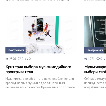
однако такие скачки могу
ноутбук. Всем 
Электроника
Электроника
2596
0
0
1971
0
Критерии выбора мультимедийного
Мультиварк
проигрывателя
выбери сво
Мультимедиа-плейер — это приспособление для
Сейчас в моду 
прослушивания музыки с дополнительным
преимущества б
перечнем возможностей. Применение подобного
потребителям н
проигрывателя позволяет с
поставить на о