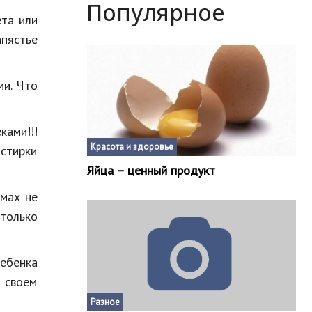
Популярное
ета или
пястье
и. Что
ками!!!
Красота и здоровье
стирки
Яйца – ценный продукт
рмах не
только
ребенка
 своем
Разное