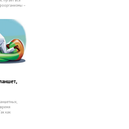
с пугает все
кроорганизмы –
ланшет,
ланшетных,
 время
ак как