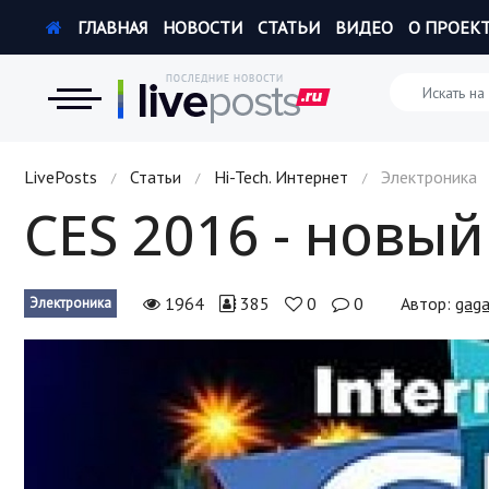
ГЛАВНАЯ
НОВОСТИ
СТАТЬИ
ВИДЕО
О ПРОЕК
Новости
LivePosts
Статьи
Hi-Tech. Интернет
Электроника
/
/
/
CES 2016 - новый
Экономика
Происшествия
1964
385
0
0
Автор:
gaga
Электроника
Hi-Tech. Интернет
Россия
Наука и техника
Политика