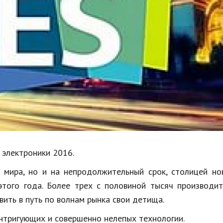
Недвижимость
Спорт и фитнес
Психология и отношения
Творчество и рукоделие
Разное
Работа и бизнес
Животные
Еда и напитки
электроники 2016.
Праздники и подарки
 мира, но и на непродолжительный срок, столицей но
 этого года. Более трех с половиной тысяч производи
вить в путь по волнам рынка свои детища.
интригующих и совершенно нелепых технологии.