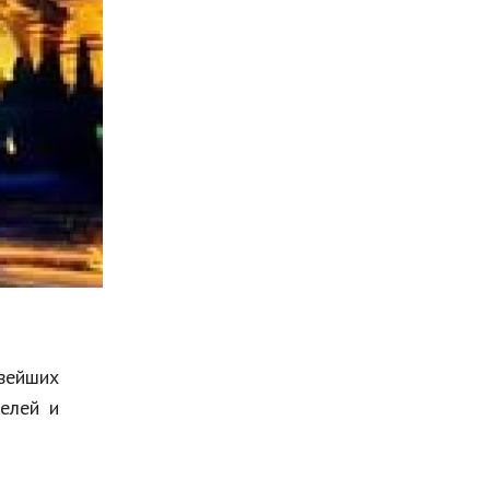
Мода и стиль
Бизнес
Хобби и развлечения
Финансы
Юриспруденция
Природа
Образование
Наука и технологии
вейших
телей и