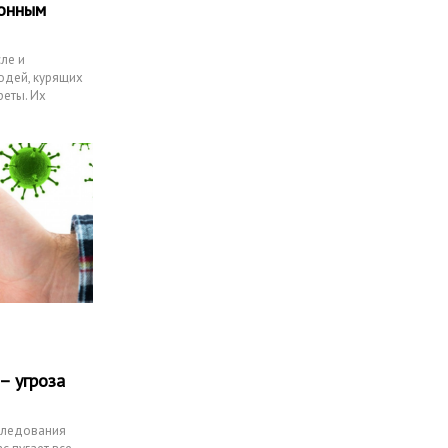
ронным
сле и
юдей, курящих
реты. Их
– угроза
следования