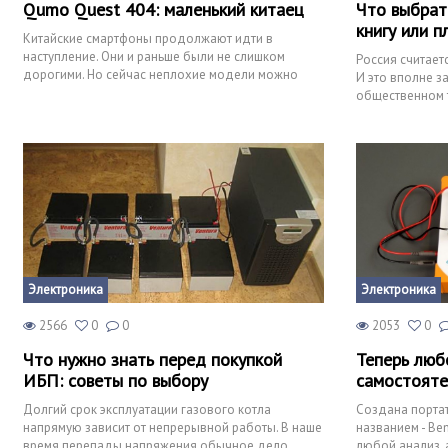
Qumo Quest 404: маленький китаец
Что выбрат
книгу или 
Китайские смартфоны продолжают идти в
наступление. Они и раньше были не слишком
Россия считает
дорогими. Но сейчас неплохие модели можно
И это вполне з
приобрести всего за 4-5 тысяч
общественном т
заняться, можно
Электроника
Электроника
2566
0
0
2053
0
Что нужно знать перед покупкой
Теперь лю
ИБП: советы по выбору
самостояте
Долгий срок эксплуатации газового котла
Создана порта
напрямую зависит от непрерывной работы. В наше
названием - Ben
время перепады напряжения обычное дело,
любой анализ, 