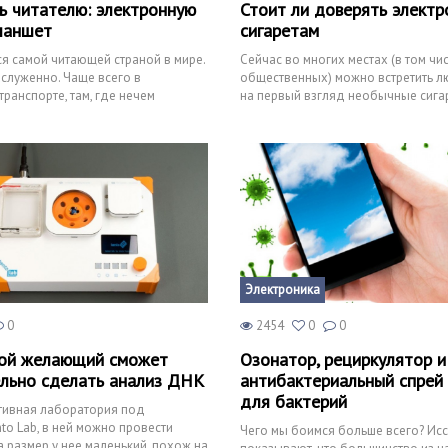
ь читателю: электронную
Стоит ли доверять элект
планшет
сигаретам
ся самой читающей страной в мире.
Сейчас во многих местах (в том чи
аслуженно. Чаще всего в
общественных) можно встретить л
ранспорте, там, где нечем
на первый взгляд необычные сига
 встретить
назвали электронными сигаре
Электроника
0
2454
0
0
бой желающий сможет
Озонатор, рециркулятор и
льно сделать анализ ДНК
антибактериальный спрей 
для бактерий
тивная лаборатория под
to Lab, в ней можно провести
Чего мы боимся больше всего? Ис
а размер у нее маленький, похож на