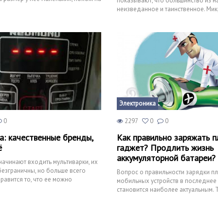
показывают, что большинство из на
известно
неизведанное и таинственное. Ми
чем не причина дл
Электроника
0
2297
0
0
а: качественные бренды,
Как правильно заряжать п
ё
гаджет? Продлить жизнь
аккумуляторной батареи?
начинают входить мультиварки, их
езграничны, но больше всего
Вопрос о правильности зарядки п
равится то, что ее можно
мобильных устройств в последнее
пределенн
становится наиболее актуальным. Т
применение планшетов и их попул