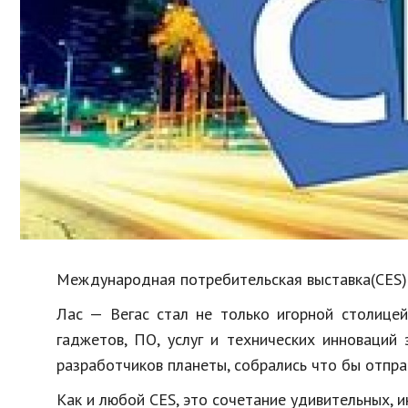
Образование
В мире
Культура
Авто, мото
Спорт
Знаменитости
Международная потребительская выставка(CES) 
Лас —
Вегас
стал не только игорной столицей
гаджетов
, ПО, услуг и технических инноваций
разработчиков планеты, собрались что бы отпра
Как и любой CES, это сочетание удивительных, 