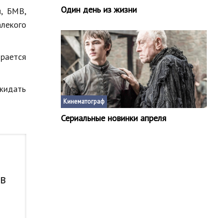
Один день из жизни
и, БМВ,
алекого
ирается
ожидать
Кинематограф
Сериальные новинки апреля
 в