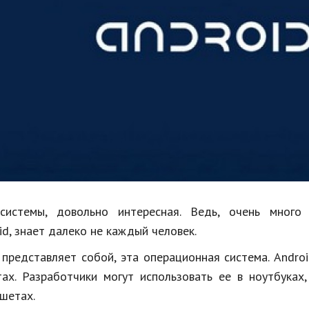
Недвижимость
Спорт и фитнес
Психология и отношения
Творчество и рукоделие
Разное
Работа и бизнес
Животные
Еда и напитки
системы, довольно интересная. Ведь, очень много
d, знает далеко не каждый человек.
Праздники и подарки
представляет собой, эта операционная система. Androi
ах. Разработчики могут использовать ее в ноутбуках,
ншетах.