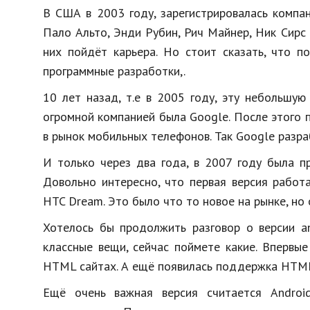
В США в 2003 году, зарегистрировалась компани
Пало Альто, Энди Рубин, Рич Майнер, Ник Сирс и
них пойдёт карьера. Но стоит сказать, что п
программные разработки,.
10 лет назад, т.е в 2005 году, эту небольшу
огромной компанией была Google. После этого п
в рынок мобильных телефонов. Так Google разра
И только через два года, в 2007 году была п
Довольно интересно, что первая версия работ
HTC Dream. Это было что то новое на рынке, но 
Хотелось бы продолжить разговор о версии an
классные вещи, сейчас поймете какие. Впервы
HTML сайтах. А ещё появилась поддержка HTM
Ещё очень важная версия считается Androi