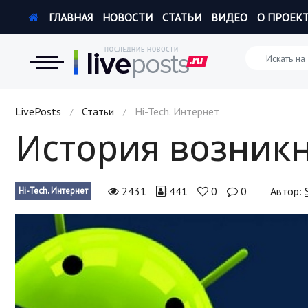
ГЛАВНАЯ
НОВОСТИ
СТАТЬИ
ВИДЕО
О ПРОЕК
Новости
LivePosts
Статьи
Hi-Tech. Интернет
/
/
История возникн
Экономика
Происшествия
2431
441
0
0
Автор:
Hi-Tech. Интернет
Hi-Tech. Интернет
Россия
Наука и техника
Политика