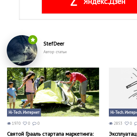
Z
Яндекс.Дзен
StefDeer
Автор статьи
Hi-Tech. Интернет
Hi-Tech. Интер
1970
0
0
2853
0
Святой Грааль стартапа маркетинга:
Эксплуатац