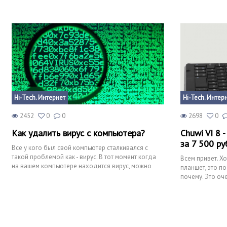
Hi-Tech. Интернет
Hi-Tech. Интер
2452
0
0
2698
0
Как удалить вирус с компьютера?
Chuwi VI 8
за 7 500 ру
Все у кого был свой компьютер сталкивался с
такой проблемой как - вирус. В тот момент когда
Всем привет. Хо
на вашем компьютере находится вирус, можно
планшет, это по
ожидать все что
почему. Это оч
мне хочетс