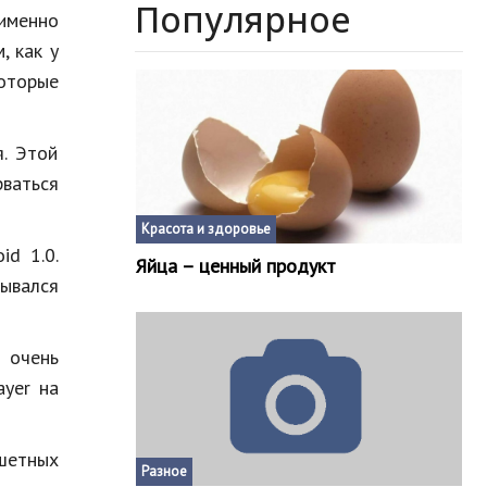
Популярное
 именно
, как у
оторые
я. Этой
рваться
Красота и здоровье
id 1.0.
Яйца – ценный продукт
зывался
ь очень
ayer на
шетных
Разное