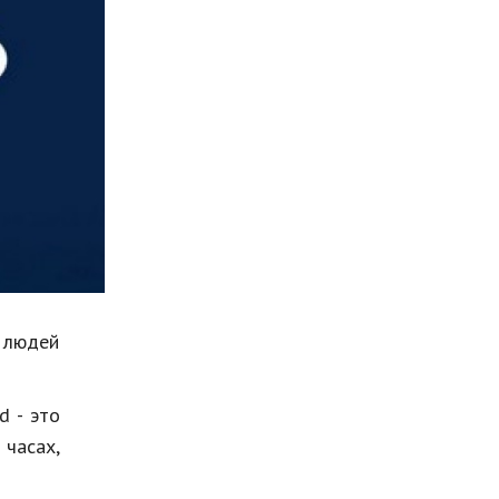
Мода и стиль
Бизнес
Хобби и развлечения
Финансы
Юриспруденция
Природа
Образование
Наука и технологии
 людей
d - это
 часах,