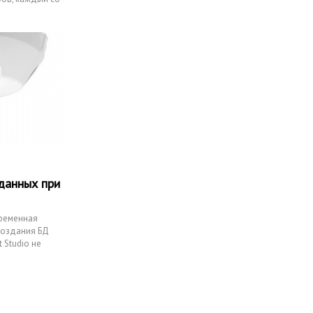
данных при
временная
создания БД
 Studio не