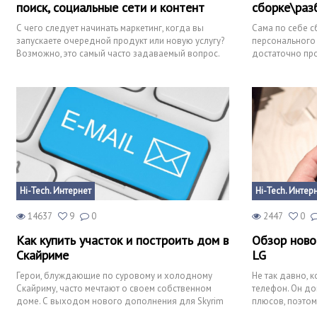
поиск, социальные сети и контент
сборке\раз
С чего следует начинать маркетинг, когда вы
Сама по себе с
запускаете очередной продукт или новую услугу?
персонального
Возможно, это самый часто задаваемый вопрос.
достаточно про
Гай Кавасаки, о
подключения к
Hi-Tech. Интернет
Hi-Tech. Интер
14637
9
0
2447
0
Как купить участок и построить дом в
Обзор ново
Скайриме
LG
Герои, блуждающие по суровому и холодному
Не так давно, 
Скайриму, часто мечтают о своем собственном
телефон. Он до
доме. С выходом нового дополнения для Skyrim
плюсов, поэтом
под названием Heartf
рассказать. Л