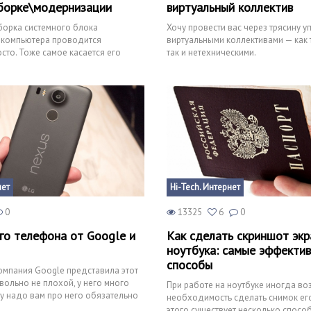
борке\модернизации
виртуальный коллектив
борка системного блока
Хочу провести вас через трясину 
 компьютера проводится
виртуальными коллективами — как 
сто. Тоже самое касается его
так и нетехническими.
 периферии. Проектирую
нет
Hi-Tech. Интернет
0
13325
6
0
го телефона от Google и
Как сделать скриншот экр
ноутбука: самые эффекти
способы
компания Google представила этот
вольно не плохой, у него много
При работе на ноутбуке иногда во
у надо вам про него обязательно
необходимость сделать снимок его
этого существует несколько спосо