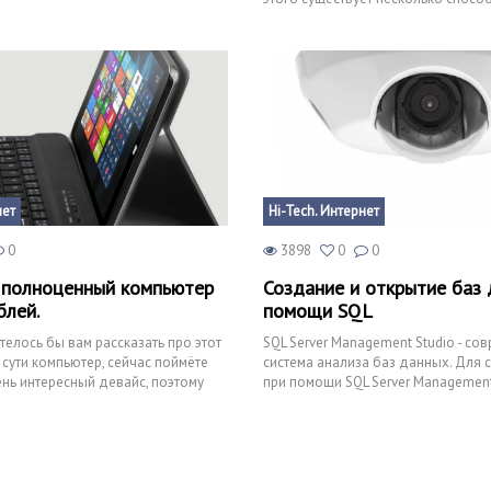
своими преимущества
нет
Hi-Tech. Интернет
0
3898
0
0
 - полноценный компьютер
Создание и открытие баз 
блей.
помощи SQL
телось бы вам рассказать про этот
SQL Server Management Studio - со
 сути компьютер, сейчас поймёте
система анализа баз данных. Для 
ень интересный девайс, поэтому
при помощи SQL Server Management
потребуется много вре