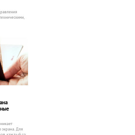
управления
техническими,
ана
вные
зникает
 экрана. Для
бов, каждый со