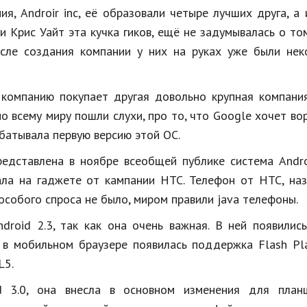
я, Androir inc, её образовали четыре лучших друга, а
 Крис Уайт эта кучка гиков, ещё не задумывалась о том
осле создания компании у них на руках уже были нек
ю компанию покупает другая довольно крупная компани
о всему миру пошли слухи, про то, что Google хочет во
батывала первую версию этой OC.
редставлена в ноябре всеобщей публике система Andro
ала на гаджете от кампании HTC. Телефон от HTC, на
особого спроса не было, миром правили java телефоны.
droid 2.3, так как она очень важная. В ней появилис
е в мобильном браузере появилась поддержка Flash Pl
L5.
d 3.0, она внесла в основном изменения для план