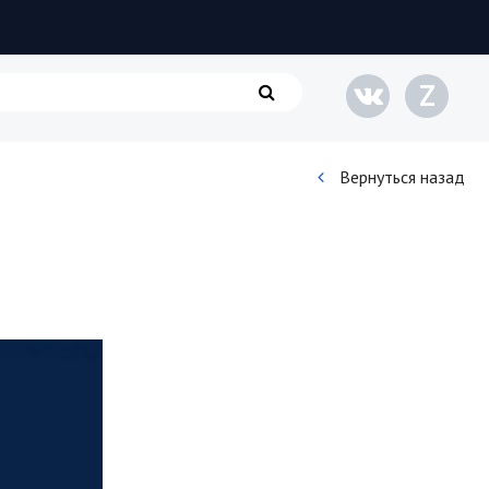
Z
Вернуться назад
Кинематограф
Домашние животные
Семья и дети
Путешествия
Строительство
Культура и общество