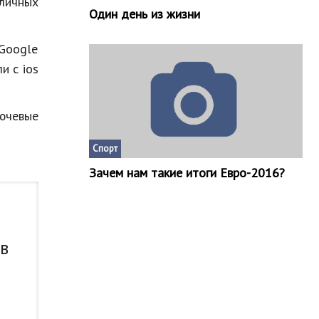
личных
Один день из жизни
 Google
и с ios
ючевые
Спорт
Зачем нам такие итоги Евро-2016?
 в