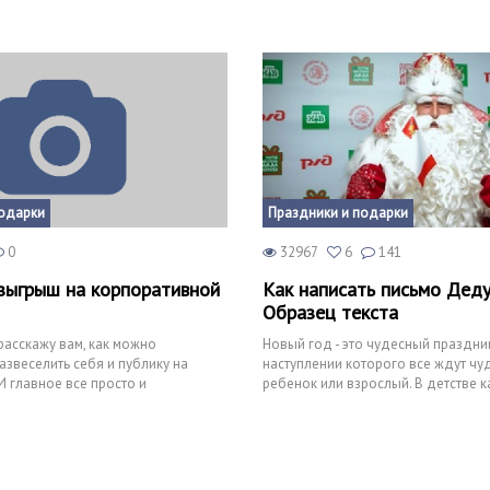
подарки
Праздники и подарки
0
32967
6
141
ыгрыш на корпоративной
Как написать письмо Дед
Образец текста
 расскажу вам, как можно
Новый год - это чудесный праздник
звеселить себя и публику на
наступлении которого все ждут чуд
 главное все просто и
ребенок или взрослый. В детстве 
ждал подарок под ёлкой