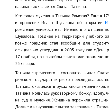
Образование
начинаниях является Святая Татьяна.
В мире
Кто такая мученица Татьяна Римская? Еще в 17
и прошение Ивана Шувалова об открытии
М
Культура
рождения университета. Именно в этот день п
Авто, мото
Шувалова. Позднее на территории учебного за
позже праздник стал всеобщим для студент
Спорт
официально утвердили в 2005 году как «День р
Знаменитости
17 ноября, но на любом зачете или экзамене в
25 января.
Татьяна с греческого – «основательница». Свята
римском государстве резко преследовались в
Татиана оказалась в руках «поган»-язычников,
Татиана молилась рукотворному божку, идолу, ч
на суд и мучения. Женщина пережила страшные
Долгие и изнуряющие пытки завершились, Татиан