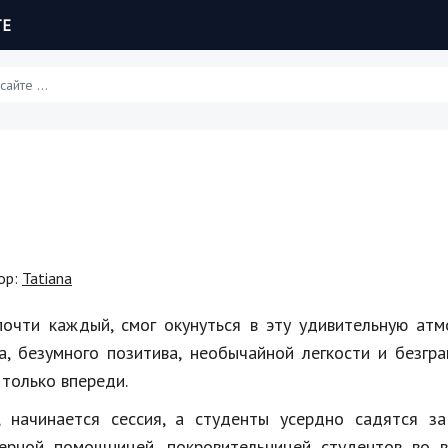
ТЕ
Статьи
Обзоры
Рецепты
ор:
Tatiana
Красота и здоровье
очти каждый, смог окунуться в эту удивительную атм
Hi-Tech. Интернет
а, безумного позитива, необычайной легкости и безгр
 только впереди.
Авто, мото
начинается сессия, а студенты усердно садятся за 
Дом и сад
Верной помощницей, покровительницей студентов во в