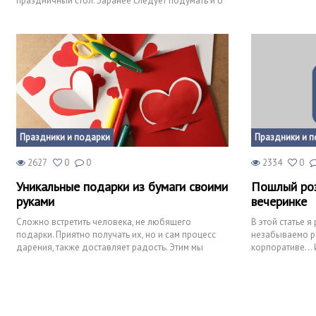
праздничный стол. Заранее следует подумать и о
последствиях для зд
Праздники и подарки
Праздники и 
2627
0
0
2334
0
Уникальные подарки из бумаги своими
Пошлый роз
руками
вечеринке
Сложно встретить человека, не любящего
В этой статье я
подарки. Приятно получать их, но и сам процесс
незабываемо ра
дарения, также доставляет радость. Этим мы
корпоративе… И
показываем свое вниман
оригинально…