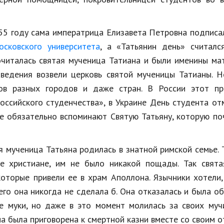
Недвижимость
Спорт и фитнес
55 году сама императрица Елизавета Петровна подписа
осковского университета
, а «Татьянин день» считалс
Психология и отношения
очиталась святая мученица Татиана и были именины ма
Творчество и рукоделие
ведения возвели церковь святой мученицы Татианы. Н
ов разных городов и даже стран. В России этот пр
Разное
оссийского студенчества», в Украине День студента о
Работа и бизнес
се обязательно вспоминают Святую Татьяну, которую п
Животные
я мученица Татьяна родилась в знатной римской семье. 
Еда и напитки
се христиане, им не было никакой пощады. Так свята
Праздники и подарки
 которые привели ее в храм Аполлона. Язычники хотели
его она никогда не сделала б. Она отказалась и была о
 муки, но даже в это момент молилась за своих мучи
а была приговорена к смертной казни вместе со своим о