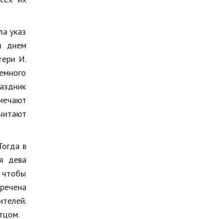
Мода и стиль
Бизнес
ла указ
я днем
Хобби и развлечения
тери И.
Финансы
емного
аздник
Юриспруденция
тмечают
Природа
очитают
Образование
Тогда в
Наука и технологии
я дева
, чтобы
бречена
телей.
тцом.