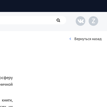
Z
Вернуться назад
Кинематограф
Домашние животные
Семья и дети
осферу
Путешествия
аничной
Строительство
книги,
Культура и общество
сех их