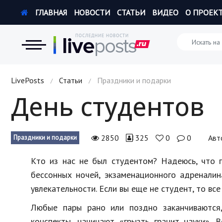
ГЛАВНАЯ
НОВОСТИ
СТАТЬИ
ВИДЕО
О ПРОЕК
Новости
LivePosts
Статьи
Праздники и подарки
/
/
День студентов
Экономика
Происшествия
2850
325
0
0
Авт
Праздники и подарки
Hi-Tech. Интернет
Кто из нас не был студентом? Надеюсь, что п
Россия
бессонных ночей, экзаменационного адреналин
увлекательности. Если вы еще не студент, то все
Наука и техника
Любые пары рано или поздно заканчиваются, 
Политика
конспекты, начинают «грызть гранит науки». 