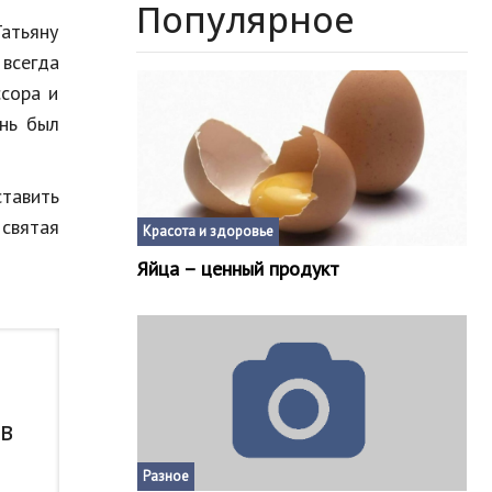
Популярное
атьяну
всегда
ссора и
нь был
ставить
 святая
Красота и здоровье
Яйца – ценный продукт
 в
Разное