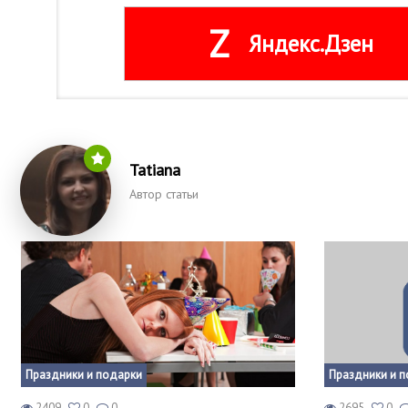
Z
Яндекс.Дзен
Tatiana
Автор статьи
Праздники и подарки
Праздники и 
2409
0
0
2695
0