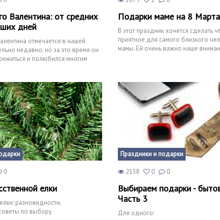
го Валентина: от средних
Подарки маме на 8 Марта
аших дней
В этот праздник хочется сделать 
приятное для самого близкого чел
алентина отмечается в нашей
мамы. Ей очень важно наше внимани
ельно недавно, но за это время он
кроме по
рижиться и полюбился многим
, в
подарки
Праздники и подарки
0
2158
0
0
сственной елки
Выбираем подарки - бытов
Часть 3
елки: разновидности,
советы по выбору
Для одного: