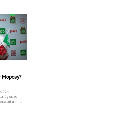
у Морозу?
, при
а, будь то
каждый из нас