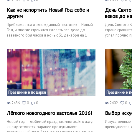
Как не испортить Новый Год себе и
День Свято
другим
веков до н
Приближается долгожданный праздник – Новый
День Святого В
Год, и многие стремятся сделать все дела до
стране сравнит
заветного боя часов в ночь с 31 декабря на 1
успел прочно п
января. Для этого п
россиянам. Хотя
Праздники и подарки
Праздники и 
2486
0
0
2402
0
Лёгкого новогоднего застолья 2016!
Выбор иску
Новый год – любимый праздник многих. Его ждут,
Искусственные 
к нему готовятся, заранее продумывают
преимущества, 