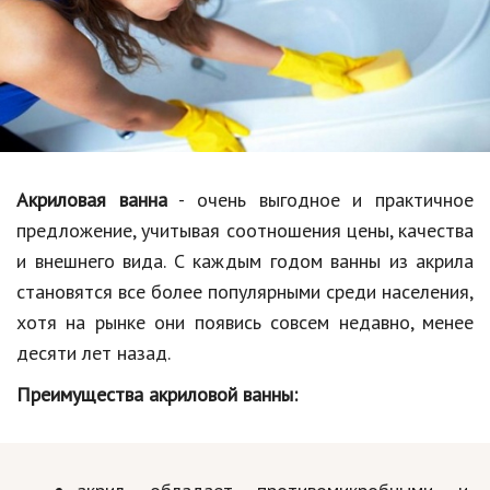
Образование
В мире
Культура
Авто, мото
Спорт
Акриловая ванна
- очень выгодное и практичное
предложение, учитывая соотношения цены, качества
Знаменитости
и внешнего вида. С каждым годом ванны из акрила
Статьи
становятся все более популярными среди населения,
хотя на рынке они появись совсем недавно, менее
десяти лет назад.
Обзоры
Преимущества акриловой ванны:
Рецепты
Красота и здоровье