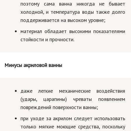
поэтому сама ванна никогда не бывает
Кинематограф
холодной, и температура воды также долго
поддерживается на высоком уровне;
Домашние животные
материал обладает высокими показателями
Семья и дети
стойкости и прочности.
Путешествия
Строительство
Минусы акриловой ванны
Культура и общество
Мода и стиль
даже легкие механические воздействия
Бизнес
(удары, царапины) чреваты появлением
Хобби и развлечения
повреждений поверхности ванны;
Финансы
при уходе за акрилом следует использовать
только мягкие моющие средства, поскольку
Юриспруденция