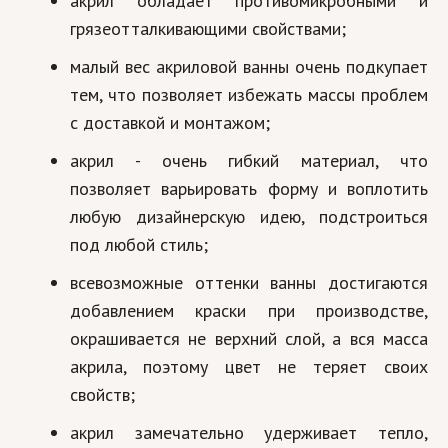
акрил обладает противомикробными и
Hi-Tech. Интернет
грязеотталкивающими свойствами;
Авто, мото
малый вес акриловой ванны очень подкупает
Дом и сад
тем, что позволяет избежать массы проблем
с доставкой и монтажом;
Недвижимость
акрил - очень гибкий материал, что
Спорт и фитнес
позволяет варьировать форму и воплотить
Психология и отношения
любую дизайнерскую идею, подстроиться
Творчество и рукоделие
под любой стиль;
всевозможные оттенки ванны достигаются
Разное
добавлением краски при производстве,
Работа и бизнес
окрашивается не верхний слой, а вся масса
Животные
акрила, поэтому цвет не теряет своих
свойств;
Еда и напитки
акрил замечательно удерживает тепло,
Праздники и подарки