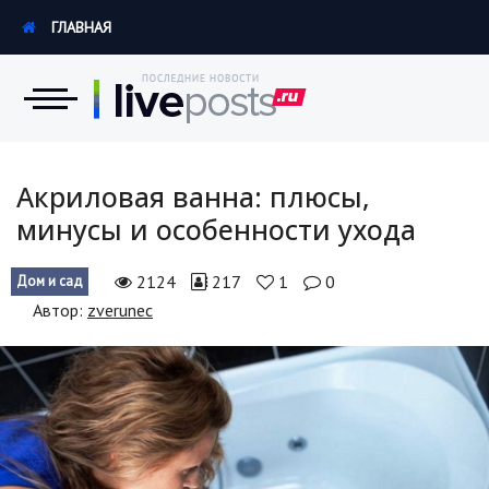
ГЛАВНАЯ
Новости
Акриловая ванна: плюсы,
минусы и особенности ухода
Экономика
2124
217
1
0
Дом и сад
Происшествия
Автор:
zverunec
Hi-Tech. Интернет
Россия
Наука и техника
Политика