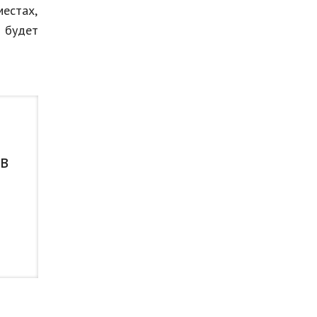
местах,
 будет
 в