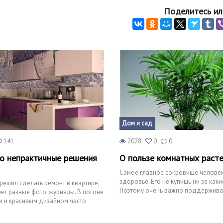
Поделитесь ил
Дом и сад
141
2028
0
0
но непрактичные решения
О пользе комнатных раст
Самое главное сокровище человек
здоровье. Его не купишь ни за каки
решил сделать ремонт в квартире,
Поэтому очень важно поддержива
ет разные фото, журналы. В погоне
здоровье в нормальном состояни
м и красивым дизайном часто
ео