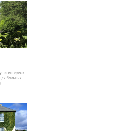
улся интерес к
ицах больших
о