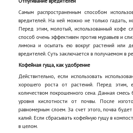
Отпугивание вредителей
Образование
Самым распространенным способом использо
В мире
вредителей. На ней можно не только гадать, н
Перед этим, молотый, использованный кофе сл
Культура
способ очень эффективен против муравьев и сли
Авто, мото
лимона и осыпать ею вокруг растений или д
Спорт
вредителей. Суть заключается в получаемом в ре
Знаменитости
Кофейная гуща, как удобрение
Действительно, если использовать использов
хорошего роста от растений. Перед этим, 
количеством покрошенного сена. Данная смесь
уровня кислотности от почвы. После изгот
равномерным слоем. За счет этого, почва буде
калий. Если сбрасывать кофейную гущу в компос
в целом.