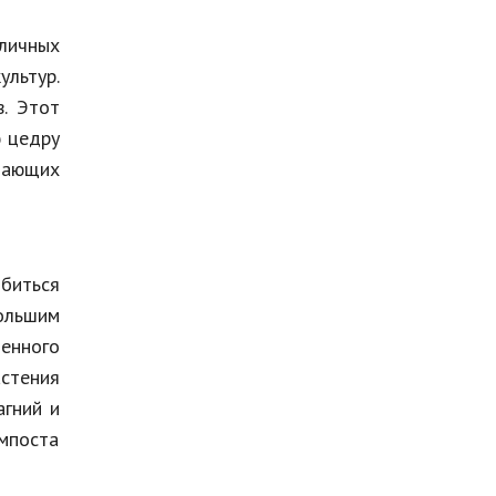
Мода и стиль
личных
Бизнес
ультур.
. Этот
Хобби и развлечения
ю цедру
Финансы
тающих
Юриспруденция
Природа
биться
Образование
ольшим
Наука и технологии
шенного
стения
агний и
омпоста