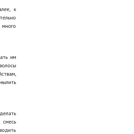
лее, к
тельно
т много
дать им
 волосы
йствам,
амылить
сделать
к смесь
оводить