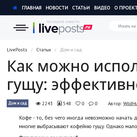
ГЛАВНАЯ
НОВОСТИ
СТАТЬИ
ВИДЕО
О ПРОЕК
Новости
LivePosts
Статьи
Дом и сад
/
/
Как можно испо
Экономика
гущу: эффектив
Происшествия
Hi-Tech. Интернет
2243
548
0
0
Автор:
WildH
Дом и сад
Россия
Кофе - то, без чего иногда невозможно начать 
Наука и техника
многие выбрасывают кофейню гущу. Однако мало 
Политика