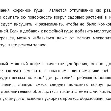
Недвижимость
вания кофейной гущи является отпугивание ею раз
Спорт и фитнес
о осыпать ею поверхность вокруг садовых растений и к
едует высушить и размельчить, чтобы не было комков
Психология и отношения
зней. Если в добавок к кофейной гуще добавить молоту
Творчество и рукоделие
еревьев, можно избавиться даже от мелких млекопи
Разное
зультате резком запахе.
Работа и бизнес
анный молотый кофе в качестве удобрения, можно до
Животные
ее следует смешать с опавшими листьями или неб
Еда и напитки
 будет весьма полезной для растений, требующих повы
Праздники и подарки
овления, данную смесь следует выложить вокруг ра
т дополнительно обогащаться такими элементами, как м
тную яму, это позволит ускорить процесс образования к