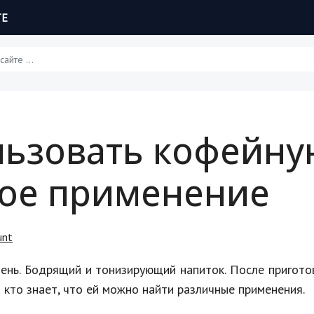
ТЕ
Статьи
льзовать кофейну
Обзоры
ное применение
Рецепты
Красота и здоровье
unt
Hi-Tech. Интернет
день. Бодрящий и тонизирующий напиток. После пригото
Авто, мото
кто знает, что ей можно найти различные применения.
Дом и сад