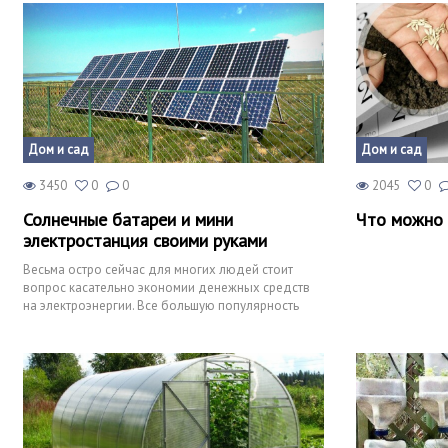
Дом и сад
Дом и сад
3450
0
0
2045
0
Солнечные батареи и мини
Что можно 
электростанция своими руками
Весьма остро сейчас для многих людей стоит
вопрос касательно экономии денежных средств
на электроэнергии. Все большую популярность
набирают альтернатив