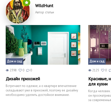
WildHunt
Автор статьи
Дом и сад
Дом и сад
2398
0
0
2125
0
Дизайн прихожей
Красивые, 
для кухни
Встречают по одежке, а о квартире впечатление
складывают уже в прихожей, поэтому ее дизайну
Когда человек 
необходимо уделить достойное внимание.
он просматрива
Оформление этого неб
за современны
принимаются н