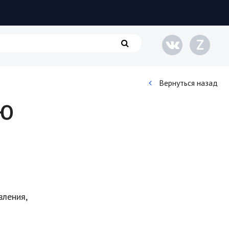
Z
Вернуться назад
ю
Кинематограф
Домашние животные
Семья и дети
Путешествия
вления,
Строительство
Культура и общество