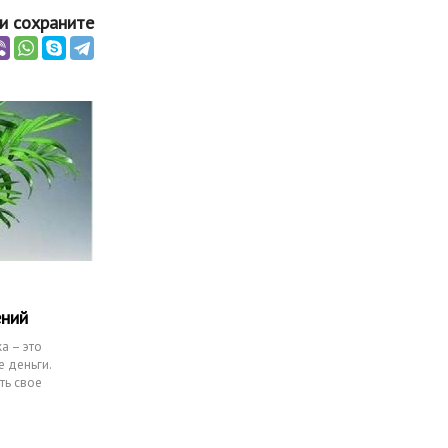
и сохраните
ений
а – это
е деньги.
ть свое