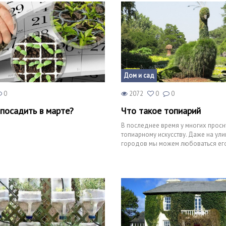
Дом и сад
0
2072
0
0
посадить в марте?
Что такое топиарий
В последнее время у многих просн
топиарному искусству. Даже на ул
городов мы можем любоваться ег
произведениями. Для тех, кт