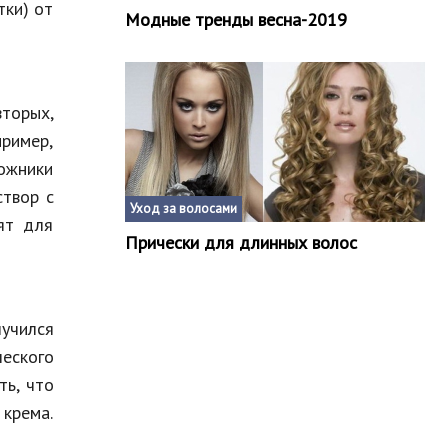
тки) от
Модные тренды весна-2019
вторых,
пример,
ожники
створ с
Уход за волосами
ят для
Прически для длинных волос
учился
еского
ть, что
крема.