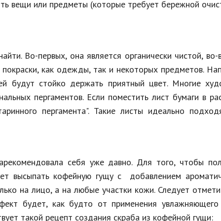
ть вещи или предметы (которые требует бережной очис
айти. Во-первых, она является органически чистой, во-
 покраски, как одежды, так и некоторых предметов. На
ей будут стойко держать приятный цвет. Многие худ
альных пергаментов. Если поместить лист бумаги в ра
аринного пергамента". Такие листы идеально подход
арекомендовала себя уже давно. Для того, чтобы пол
дует высыпать кофейную гущу с добавлением ароматич
ько на лицо, а на любые участки кожи. Следует отмети
фект будет, как будто от применения увлажняющего 
вует такой рецепт создания скраба из кофейной гущи: