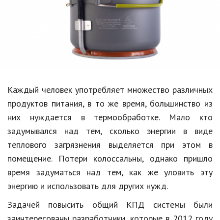
Образование
В мире
Культура
Авто, мото
Спорт
Каждый человек употребляет множество различных
продуктов питания, в то же время, большинство из
Знаменитости
них нуждается в термообработке. Мало кто
Статьи
задумывался над тем, сколько энергии в виде
теплового загрязнения выделяется при этом в
помещение. Потери колоссальны, однако пришло
Обзоры
время задуматься над тем, как же уловить эту
Рецепты
энергию и использовать для других нужд.
Красота и здоровье
Задачей повысить общий КПД системы были
заинтересованы разработчики, которые в 2012 году