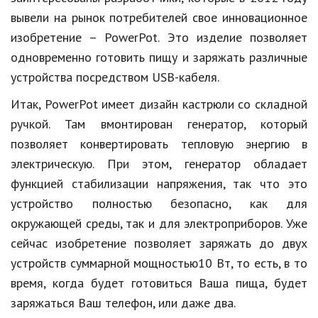
Hi-Tech. Интернет
вывели на рынок потребителей свое инновационное
Авто, мото
изобретение – PowerPot. Это изделие позволяет
одновременно готовить пищу и заряжать различные
Дом и сад
устройства посредством USB-кабеля.
Недвижимость
Итак, PowerPot имеет дизайн кастрюли со складной
Спорт и фитнес
ручкой. Там вмонтирован генератор, который
позволяет конвертировать тепловую энергию в
Психология и отношения
электрическую. При этом, генератор обладает
Творчество и рукоделие
функцией стабилизации напряжения, так что это
Разное
устройство полностью безопасно, как для
окружающей среды, так и для электроприборов. Уже
Работа и бизнес
сейчас изобретение позволяет заряжать до двух
Животные
устройств суммарной мощностью10 Вт, то есть, в то
время, когда будет готовиться Ваша пища, будет
Еда и напитки
заряжаться Ваш телефон, или даже два.
Праздники и подарки