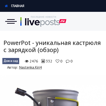
ГЛАВНАЯ
Новости
PowerPot - уникальная кастрюля
с зарядкой (обзор)
Экономика
2476
332
0
0
Дом и сад
Происшествия
Автор:
Nastenka.Kiri4
Hi-Tech. Интернет
Россия
Наука и техника
Политика