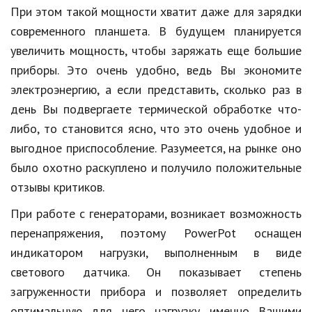
При этом такой мощности хватит даже для зарядки
Кинематограф
современного планшета. В будущем планируется
увеличить мощность, чтобы заряжать еще большие
Домашние животные
приборы. Это очень удобно, ведь Вы экономите
Семья и дети
электроэнергию, а если представить, сколько раз в
Путешествия
день Вы подвергаете термической обработке что-
либо, то становится ясно, что это очень удобное и
Строительство
выгодное приспособление. Разумеется, на рынке оно
Культура и общество
было охотно раскуплено и получило положительные
отзывы критиков.
Мода и стиль
При работе с генераторами, возникает возможность
Бизнес
перенапряжения, поэтому PowerPot оснащен
Хобби и развлечения
индикатором нагрузки, выполненным в виде
светового датчика. Он показывает степень
Финансы
загруженности прибора и позволяет определить
Юриспруденция
оптимальную для него нагрузку именно Вашими