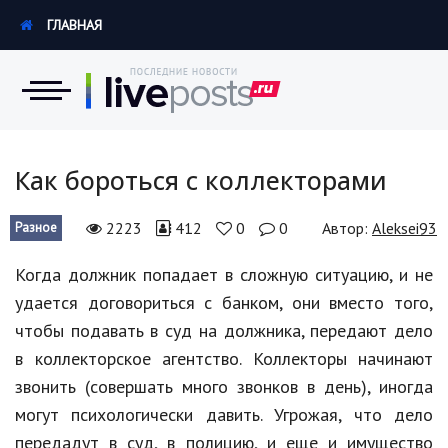
ГЛАВНАЯ
Новости
Как бороться с коллекторами
Экономика
2223
412
0
0
Автор:
Aleksei93
Разное
Происшествия
Когда должник попадает в сложную ситуацию, и не
удается договориться с банком, они вместо того,
Hi-Tech. Интернет
чтобы подавать в суд на должника, передают дело
Россия
в коллекторское агентство. Коллекторы начинают
звонить (совершать много звонков в день), иногда
Наука и техника
могут психологически давить. Угрожая, что дело
Политика
передадут в суд, в полицию, и еще и имущество