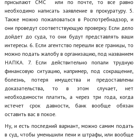
присылают СМС или по почте, то все равно
необходимо написать заявление в прокуратуру. 5.
Кинематограф
Также можно пожаловаться в Роспотребнадзор, и
Домашние животные
они проведут соответствующую проверку. Если дело
Семья и дети
дойдет до суда, то они будут представлять ваши
интересы. 6. Если агентство перешли все границы, то
Путешествия
можно подать жалобу в организацию, под названием
Строительство
НАПКА. 7. Если действительно попали трудную
финансовую ситуацию, например, под сокращение,
Культура и общество
болезнь, потеря имущества и предоставлены
Мода и стиль
доказательства, то в этом случает, нет
необходимости платить, а через три года, когда
Бизнес
истечет срок давности, банк вообще обязан
Хобби и развлечения
оставить вас в покое.
Финансы
Ну, и есть последний вариант, можно самим подать
Юриспруденция
в суд, чтобы уменьшили пени и штрафы, или вообще