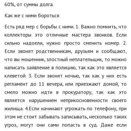
Hi-Tech. Интернет
60%, от суммы долга.
Авто, мото
Как же с ними бороться
Дом и сад
Есть ряд мер с борьбы с ними. 1. Важно помнить, что
коллекторы это отличные мастера звонков. Если
Недвижимость
сильно надоели, нужно просто сменить номер. 2.
Спорт и фитнес
Если звонят родственникам, друзьям и сообщают,
что вы мошенник, злостный неплательщик, то можно
Психология и отношения
написать заявление в полицию, так как это является
Творчество и рукоделие
клеветой. 3. Если звонят ночью, так как у них есть
Разное
регламент до 11 вечера, или приезжают домой, то
смело можно идти в прокуратору, так как это
Работа и бизнес
является нарушением неприкосновенности своего
Животные
жилища. 4.Если начинают угрожать по телефону, при
этом не стоит забывать записывать, несколько таких
Еда и напитки
угроз, могут они сами попасть в суд. Даже если
Праздники и подарки