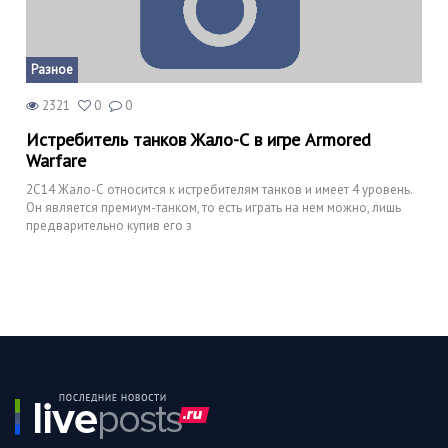
Разное
2321
0
0
Истребитель танков Жало-С в игре Armored
Warfare
2C14 Жало-С относится к истребителям танков и имеет 4 уровень.
Он является премиум-танком, то есть играть на нем можно, лишь
предварительно купив его з