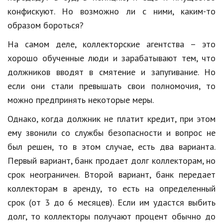
Образование
конфискуют. Но возможно ли с ними, каким-то
образом бороться?
В мире
На самом деле, коллекторские агентства – это
Культура
хорошо обученные люди и зарабатывают тем, что
Авто, мото
должников вводят в смятение и запугивание. Но
если они стали превышать свои полномочия, то
Спорт
можно предпринять некоторые меры.
Знаменитости
Однако, когда должник не платит кредит, при этом
Статьи
ему звонили со службы безопасности и вопрос не
был решен, то в этом случае, есть два варианта.
Первый вариант, банк продает долг коллекторам, но
Обзоры
срок неограничен. Второй вариант, банк передает
Рецепты
коллекторам в аренду, то есть на определенный
срок (от 3 до 6 месяцев). Если им удастся выбить
Красота и здоровье
долг, то коллекторы получают процент обычно до