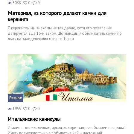
3088
0
0
Материал, из которого делают камни для
керлинга
С керлингом мы знакомы не так давно, хотя его появление
датируется еще 16-м веком. Шотландцы любили катать камни по
льду на заледеневших озерах. Таким
Разное
1955
0
0
Итальянские каникулы
Италия — великолепная, яркая, колоритная, незабываемая страна!
Иметь возможность и не побывать в ней – настоящий