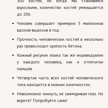
300 костей, но когда мы становимся
Hi-Tech. Интернет
взрослыми, количество костей уменьшается
Авто, мото
до 206.
Дом и сад
Человек совершает примерно 5 миллионов
Недвижимость
вдохов-выдохов в год.
Прочность человеческих костей в несколько
Спорт и фитнес
раз превосходит крепость бетона.
Психология и отношения
Кожный рисунок языка так же индивидуален
Творчество и рукоделие
у каждого человека, как и отпечатки
Разное
пальцев.
Четвертая часть всех костей человеческого
Работа и бизнес
тела находится в нижних конечностях.
Животные
Невозможно чихнуть, не зажмуривая глаз. Не
Еда и напитки
верите? Попробуйте сами!
Праздники и подарки