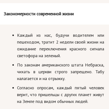
Кинематограф
Закономерности современной жизни
Домашние животные
Семья и дети
Каждый из нас, будучи водителем или
Путешествия
пешеходом, тратит 2 недели своей жизни на
Строительство
ожидание переключения красного сигнала
светофора на зеленый.
Культура и общество
По законам американского штата Небраска,
Мода и стиль
чихать в церкви строго запрещено. Табу
Бизнес
налагается и на отрыжку.
Хобби и развлечения
Согласно опросам, каждый пятый человек
верит, что пришельцы с других планет живут
Финансы
на Земле под видом обычных людей.
Юриспруденция