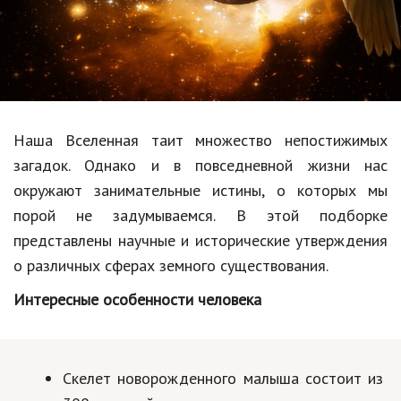
Образование
В мире
Культура
Авто, мото
Наша Вселенная таит множество непостижимых
Спорт
загадок. Однако и в повседневной жизни нас
окружают занимательные истины, о которых мы
Знаменитости
порой не задумываемся. В этой подборке
Статьи
представлены научные и исторические утверждения
о различных сферах земного существования.
Обзоры
Интересные особенности человека
Рецепты
Красота и здоровье
Скелет новорожденного малыша состоит из