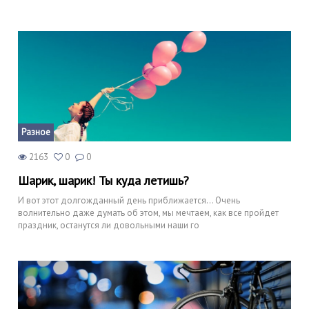
Разное
2163
0
0
Шарик, шарик! Ты куда летишь?
И вот этот долгожданный день приближается… Очень
волнительно даже думать об этом, мы мечтаем, как все пройдет
праздник, останутся ли довольными наши го