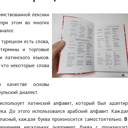
аимствованной лексики
 при этом во многих
аналог.
 турецком есть слова,
 термины и торговые
 и латинского языков.
, что некоторые слова
в качестве основы
ульский диалект.
использует латинский алфавит, который был адаптир
ка. До этого использовался арабский алфавит. Кажда
гласный, каждая буква произносится самостоятельно.
В
лючением нескольких (например, буква с произносит