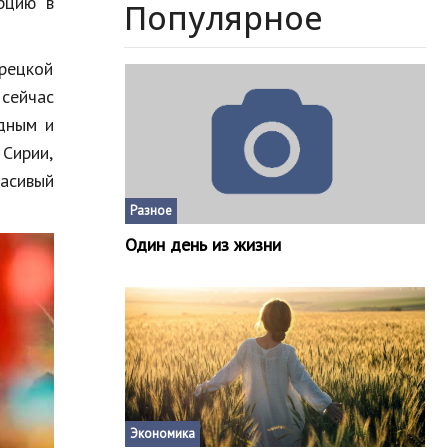
рцию в
Популярное
рецкой
 сейчас
дным и
Сирии,
расивый
Разное
Один день из жизни
Экономика