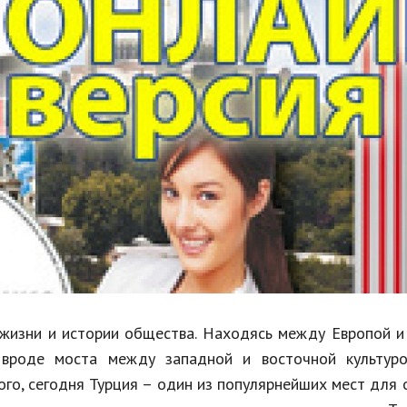
Недвижимость
Спорт и фитнес
Психология и отношения
Творчество и рукоделие
Разное
Работа и бизнес
Животные
Еда и напитки
Праздники и подарки
 жизни и истории общества. Находясь между Европой и
 вроде моста между западной и восточной культуро
ого, сегодня Турция – один из популярнейших мест для