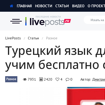
ГЛАВНАЯ
НОВОСТИ
СТАТЬИ
ВИДЕО
О ПРОЕК
Новости
LivePosts
Статьи
Разное
/
/
Турецкий язык 
Экономика
учим бесплатно 
Происшествия
Hi-Tech. Интернет
7931
2420
4
0
Автор:
Дмитри
Разное
Россия
Наука и техника
Политика