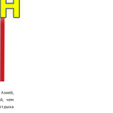
Мода и стиль
Бизнес
Хобби и развлечения
Финансы
Юриспруденция
Природа
Образование
Наука и технологии
 Азией,
й, чем
 отдыха