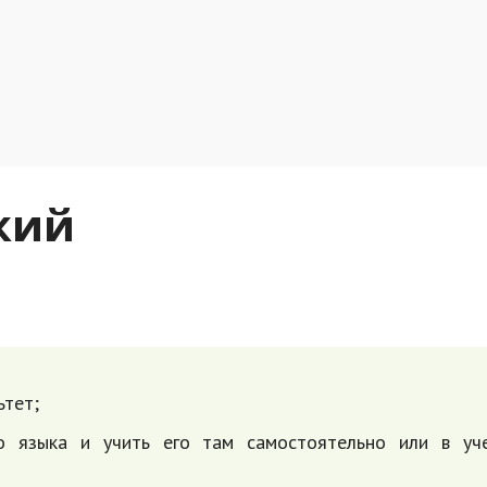
кий
ьтет;
го языка и учить его там самостоятельно или в уч