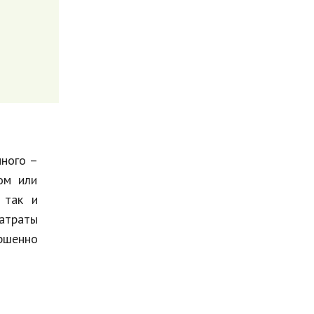
много –
ом или
 так и
атраты
ршенно