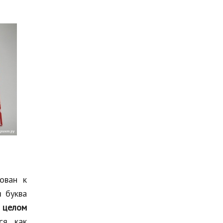
ован к
я буква
 целом
ся как