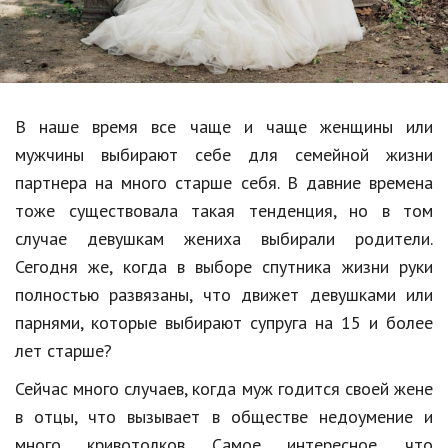
Образование
В мире
Культура
В наше время все чаще и чаще женщины или
Авто, мото
мужчины выбирают себе для семейной жизни
Спорт
партнера на много старше себя. В давние времена
тоже существовала такая тенденция, но в том
Знаменитости
случае девушкам жениха выбирали родители.
Статьи
Сегодня же, когда в выборе спутника жизни руки
полностью развязаны, что движет девушками или
парнями, которые выбирают супруга на 15 и более
Обзоры
лет старше?
Рецепты
Сейчас много случаев, когда муж годится своей жене
Красота и здоровье
в отцы, что вызывает в обществе недоумение и
много кривотолков. Самое интересное, что