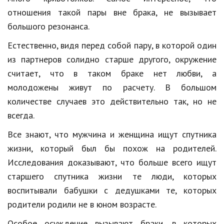
Hi-Tech. Интернет
отношения такой пары вне брака, не вызывает
Авто, мото
большого резонанса.
Дом и сад
Естественно, видя перед собой пару, в которой один
из партнеров солидно старше другого, окружение
Недвижимость
считает, что в таком браке нет любви, а
Спорт и фитнес
молодожены живут по расчету. В большом
количестве случаев это действительно так, но не
Психология и отношения
всегда.
Творчество и рукоделие
Все знают, что мужчина и женщина ищут спутника
Разное
жизни, который был бы похож на родителей.
Работа и бизнес
Исследования доказывают, что больше всего ищут
старшего спутника жизни те люди, которых
Животные
воспитывали бабушки с дедушками те, которых
Еда и напитки
родители родили не в юном возрасте.
Праздники и подарки
Особое осуждение вызывают браки, в которых