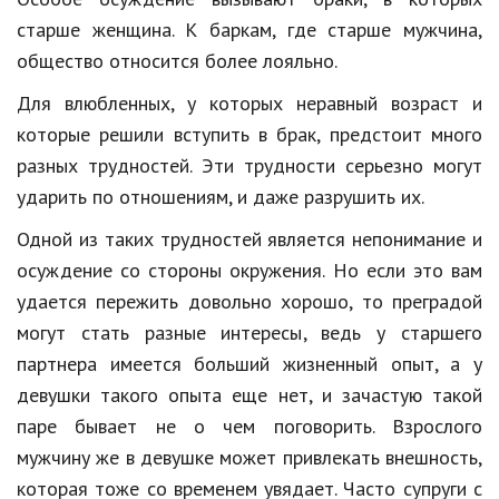
старше женщина. К баркам, где старше мужчина,
Кинематограф
общество относится более лояльно.
Домашние животные
Для влюбленных, у которых неравный возраст и
Семья и дети
которые решили вступить в брак, предстоит много
разных трудностей. Эти трудности серьезно могут
Путешествия
ударить по отношениям, и даже разрушить их.
Строительство
Одной из таких трудностей является непонимание и
Культура и общество
осуждение со стороны окружения. Но если это вам
удается пережить довольно хорошо, то преградой
Мода и стиль
могут стать разные интересы, ведь у старшего
Бизнес
партнера имеется больший жизненный опыт, а у
девушки такого опыта еще нет, и зачастую такой
Хобби и развлечения
паре бывает не о чем поговорить. Взрослого
Финансы
мужчину же в девушке может привлекать внешность,
Юриспруденция
которая тоже со временем увядает. Часто супруги с