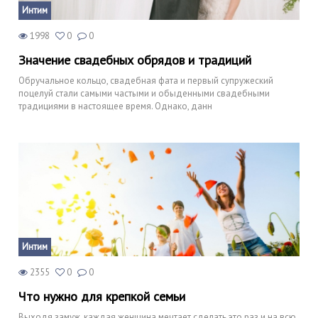
Интим
1998
0
0
Значение свадебных обрядов и традиций
Обручальное кольцо, свадебная фата и первый супружеский
поцелуй стали самыми частыми и обыденными свадебными
традициями в настоящее время. Однако, данн
Интим
2355
0
0
Что нужно для крепкой семьи
Выходя замуж, каждая женщина мечтает сделать это раз и на всю