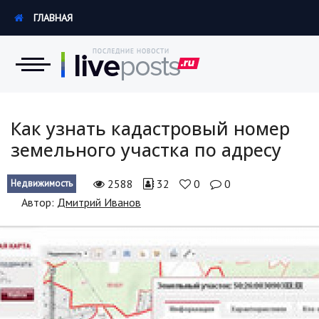
ГЛАВНАЯ
Новости
Как узнать кадастровый номер
земельного участка по адресу
Экономика
2588
32
0
0
Недвижимость
Происшествия
Автор:
Дмитрий Иванов
Hi-Tech. Интернет
Россия
Наука и техника
Политика