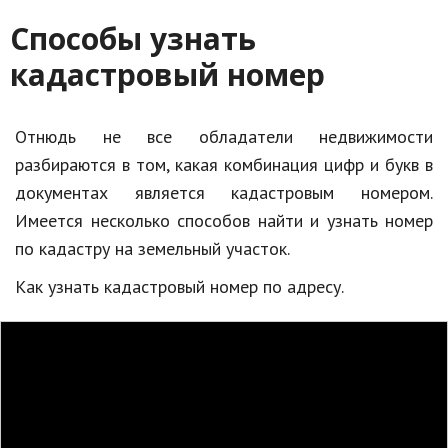
Способы узнать
Кинематограф
кадастровый номер
Домашние животные
Семья и дети
Отнюдь не все обладатели недвижимости
Путешествия
разбираются в том, какая комбинация цифр и букв в
документах является кадастровым номером.
Строительство
Имеется несколько способов найти и узнать номер
Культура и общество
по кадастру на земельный участок.
Мода и стиль
Как узнать кадастровый номер по адресу.
Бизнес
Хобби и развлечения
Финансы
Юриспруденция