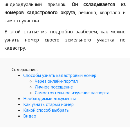
Hi-Tech. Интернет
индивидуальный признак.
Он складывается из
номеров кадастрового округа
, региона, квартала и
Авто, мото
самого участка.
Дом и сад
В этой статье мы подробно разберем, как можно
Недвижимость
узнать номер своего земельного участка по
Спорт и фитнес
кадастру.
Психология и отношения
Содержание:
Творчество и рукоделие
Способы узнать кадастровый номер
Через онлайн-портал
Разное
Личное посещение
Самостоятельное изучение паспорта
Работа и бизнес
Необходимые документы
Как узнать старый номер
Животные
Какой способ выбрать
Видео
Еда и напитки
Праздники и подарки