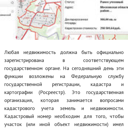
Образование
В мире
Культура
Авто, мото
Спорт
Любая недвижимость должна быть официально
зарегистрирована в соответствующем
Знаменитости
государственном органе. На сегодняшний день эти
Статьи
функции возложены на Федеральную службу
государственной регистрации, кадастра и
картографии (Росреестр). Это государственная
Обзоры
организация, которая занимается вопросами
Рецепты
кадастрового учета земель и недвижимости.
Кадастровый номер необходим для того, чтобы
Красота и здоровье
участок (или иной объект недвижимости) имел